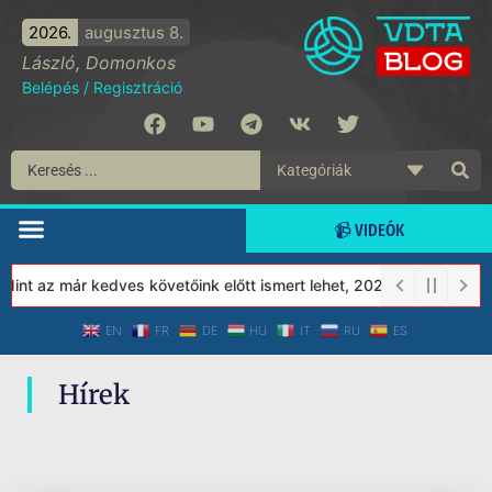
2026.
augusztus 8.
László, Domonkos
Belépés
/
Regisztráció
📹 VIDEÓK
nt az már kedves követőink előtt ismert lehet, 2023-tól a Védett
EN
FR
DE
HU
IT
RU
ES
Hírek