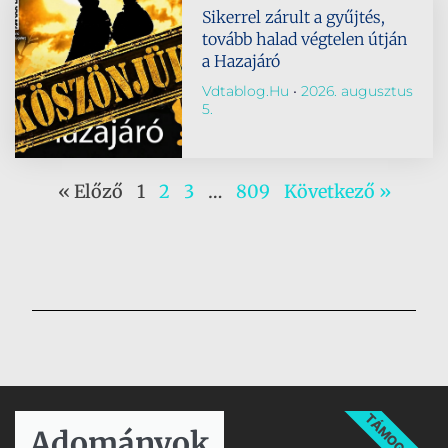
Sikerrel zárult a gyűjtés,
tovább halad végtelen útján
a Hazajáró
Vdtablog.hu
2026. augusztus
5.
« Előző
1
2
3
…
809
Következő »
TÁMOGATÁS
Adományok​