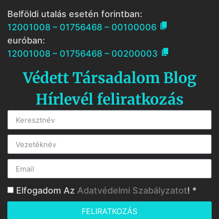
Belföldi utalás esetén forintban:

12001008 – 01756468 – 00100006
euróban:

12001008 – 01756468 – 00200003
Védett Társadalom Blog
Hírlevél feliratkozás
Elfogadom Az
Adatvédelmi Szabályzatot
! *
FELIRATKOZÁS