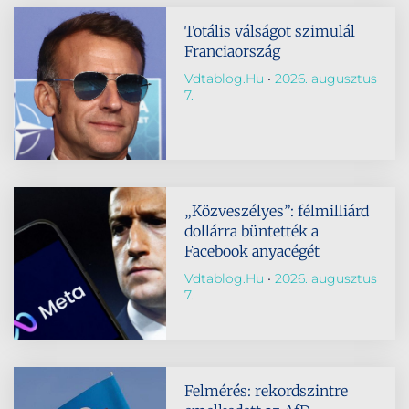
Totális válságot szimulál
Franciaország
Vdtablog.hu
2026. augusztus
7.
„Közveszélyes”: félmilliárd
dollárra büntették a
Facebook anyacégét
Vdtablog.hu
2026. augusztus
7.
Felmérés: rekordszintre