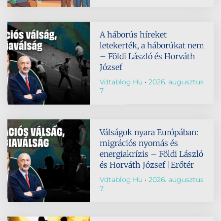
A háborús híreket
letekerték, a háborúkat nem
– Földi László és Horváth
József
Vdtablog.hu
2026. augusztus
7.
Válságok nyara Európában:
migrációs nyomás és
energiakrízis – Földi László
és Horváth József |Erőtér
Vdtablog.hu
2026. augusztus
7.