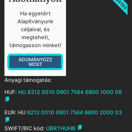
Ha egyetért
Alapítványunk
céljaival, és
megteheti,
támogasson minket!
ADOMÁNYOZZ
MOST
Anyagi támogatás:
HUF:
HU 8312 0010 0801 7564 6800 1000 06

EUR: HU
6212 0010 0801 7564 6800 2000 03


SWIFT/BIC kód:
UBRTHUHB