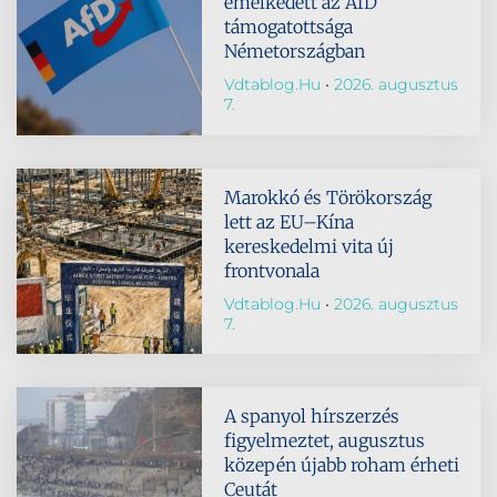
emelkedett az AfD
támogatottsága
Németországban
Vdtablog.hu
2026. augusztus
7.
Marokkó és Törökország
lett az EU–Kína
kereskedelmi vita új
frontvonala
Vdtablog.hu
2026. augusztus
7.
A spanyol hírszerzés
figyelmeztet, augusztus
közepén újabb roham érheti
Ceutát