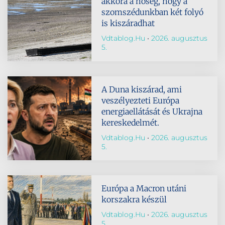
akkora a hőség, hogy a
szomszédunkban két folyó
is kiszáradhat
Vdtablog.hu
2026. augusztus
5.
A Duna kiszárad, ami
veszélyezteti Európa
energiaellátását és Ukrajna
kereskedelmét.
Vdtablog.hu
2026. augusztus
5.
Európa a Macron utáni
korszakra készül
Vdtablog.hu
2026. augusztus
5.