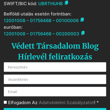

SWIFT/BIC kód:
UBRTHUHB
Belföldi utalás esetén forintban:

12001008 – 01756468 – 00100006
euróban:

12001008 – 01756468 – 00200003
Védett Társadalom Blog
Hírlevél feliratkozás
Elfogadom Az
Adatvédelmi Szabályzatot
! *