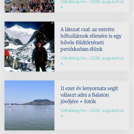
Vdtablog.hu
2026. augusztus
4.
A látszat csal: az extrém
hőhullámok ellenére is egy
hűvös földtörténeti
periódusban élünk
Vdtablog.hu
2026. augusztus
4.
11 ezer év lenyomata segít
választ adni a Balaton
jövőjére + fotók
Vdtablog.hu
2026. augusztus
4.