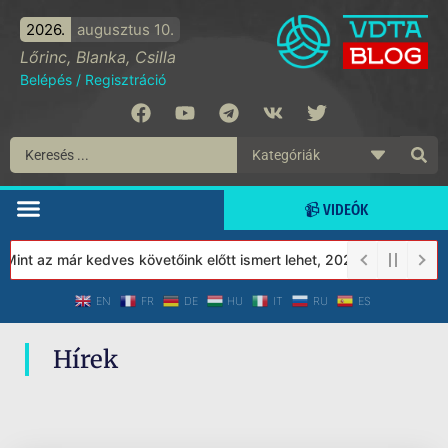
2026.
augusztus 10.
Lőrinc, Blanka, Csilla
Belépés
/
Regisztráció
📹 VIDEÓK
int az már kedves követőink előtt ismert lehet, 2023-tól a Védett
EN
FR
DE
HU
IT
RU
ES
Hírek