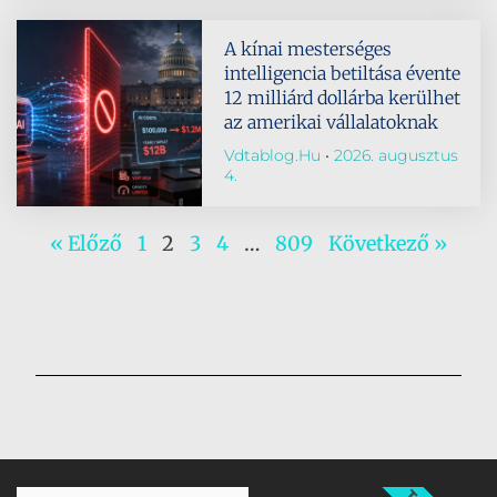
A kínai mesterséges
intelligencia betiltása évente
12 milliárd dollárba kerülhet
az amerikai vállalatoknak
Vdtablog.hu
2026. augusztus
4.
« Előző
1
2
3
4
…
809
Következő »