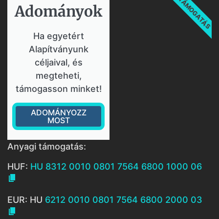
TÁMOGATÁS
Adományok​
Ha egyetért
Alapítványunk
céljaival, és
megteheti,
támogasson minket!
ADOMÁNYOZZ
MOST
Anyagi támogatás:
HUF:
HU 8312 0010 0801 7564 6800 1000 06

EUR: HU
6212 0010 0801 7564 6800 2000 03
