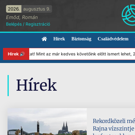
2026.
augusztus 9.
Emőd, Román
Belépés
/
Regisztráció
Hírek
Biztonság
Családvédelem
ítványunkat! Mint az már kedves követőink előtt ismert lehet, 20
Hírek 🔊
Hírek
Rekordközeli mél
Rajna vízszintje