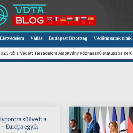
EN
FR
DE
HU
IT
RU
ES
Életvédelem
Vallás
Budapest Bizottság
Védőtársaink írták
23-tól a Védett Társadalom Alapítvány közhasznú státuszba került
ypontra süllyedt a
 – Európa egyik