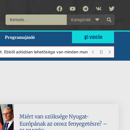
Kategóriák
📹 VIDEÓK
Programajánló
. Ebből adódóan lehetősége van minden munkánkat segíteni kívánó 
Miért van szüksége Nyugat-
Európának az orosz fenyegetésre? –