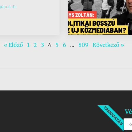
úlius 31.
« Előző
1
2
3
4
5
6
…
809
Következő »
TÁMOGATÁS
Vé