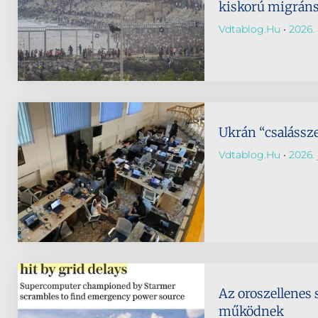
kiskorú migrán
Vdtablog.hu
2026. 
Ukrán “csalássz
Vdtablog.hu
2026. j
Az oroszellenes 
működnek