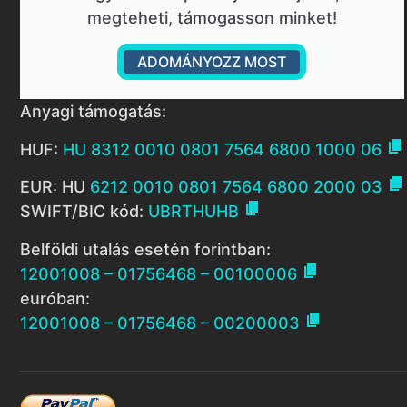
megteheti, támogasson minket!
ADOMÁNYOZZ MOST
Anyagi támogatás:

HUF:
HU 8312 0010 0801 7564 6800 1000 06

EUR: HU
6212 0010 0801 7564 6800 2000 03

SWIFT/BIC kód:
UBRTHUHB
Belföldi utalás esetén forintban:

12001008 – 01756468 – 00100006
euróban:

12001008 – 01756468 – 00200003