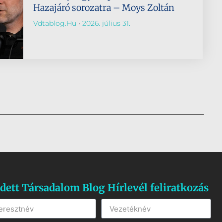
Hazajáró sorozatra – Moys Zoltán
Vdtablog.hu
2026. július 31.
dett Társadalom Blog Hírlevél feliratkozás