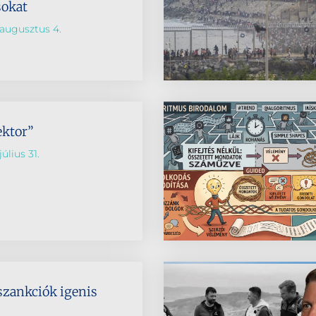
sokat
augusztus 4.
ektor”
úlius 31.
szankciók igenis