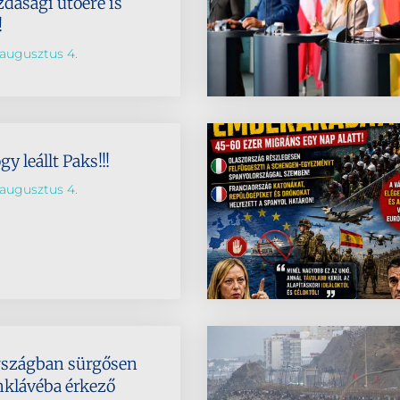
dasági ütőere is
!
augusztus 4.
y leállt Paks!!!
augusztus 4.
rszágban sürgősen
nklávéba érkező