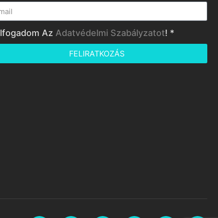
lfogadom Az
Adatvédelmi Szabályzatot
! *
FELIRATKOZÁS