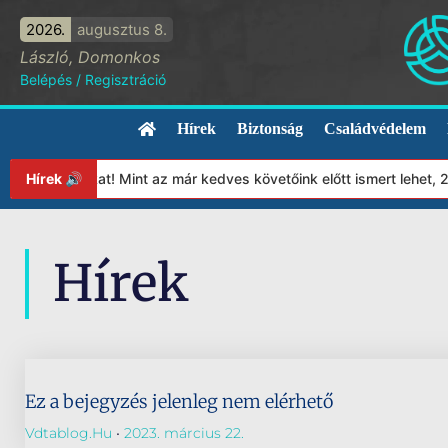
2026.
augusztus 8.
László, Domonkos
Belépés
/
Regisztráció
Hírek
Biztonság
Családvédelem
lapítványunkat! Mint az már kedves követőink előtt ismert lehet, 
Hírek 🔊
Hírek
Ez a bejegyzés jelenleg nem elérhető
Vdtablog.hu
2023. március 22.