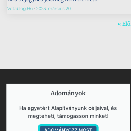
Vdtablog.hu
2023. március 20.
« El
Adományok​
Ha egyetért Alapítványunk céljaival, és
megteheti, támogasson minket!
ADOMÁNYOZZ MOST