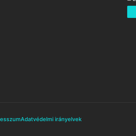
resszum
Adatvédelmi irányelvek