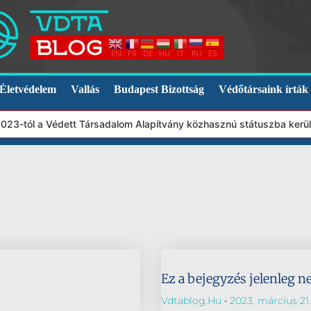
EN
FR
DE
HU
IT
RU
ES
Életvédelem
Vallás
Budapest Bizottság
Védőtársaink írták
2023-tól a Védett Társadalom Alapítvány közhasznú státuszba kerü
Ez a bejegyzés jelenleg n
Vdtablog.hu
2023. március 21.