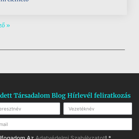
ző »
dett Társadalom Blog Hírlevél feliratkozás
lfogadom Az
Adatvédelmi Szabályzatot
! *