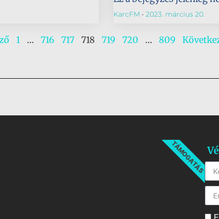
KarcFM
2023. március 20.
őző
1
…
716
717
718
719
720
…
809
Követke
TÁMOGATÁS
Vé
E