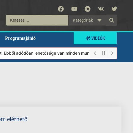
Kategóriák
📹 VIDEÓK
Programajánló
lt. Ebből adódóan lehetősége van minden munkánkat segíteni kíván
em elérhető