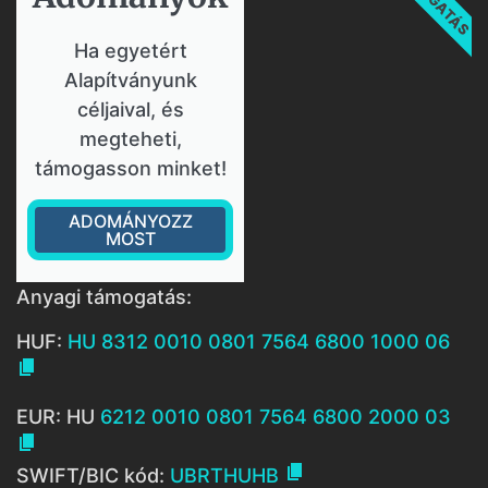
Ha egyetért
Alapítványunk
céljaival, és
megteheti,
támogasson minket!
ADOMÁNYOZZ
MOST
Anyagi támogatás:
HUF:
HU 8312 0010 0801 7564 6800 1000 06

EUR: HU
6212 0010 0801 7564 6800 2000 03


SWIFT/BIC kód:
UBRTHUHB