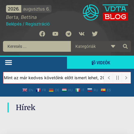
2026.
augusztus 6.
Berta, Bettina
Belépés
/
Regisztráció
📹 VIDEÓK
 Mint az már kedves követőink előtt ismert lehet, 2023-tól a Véd
EN
FR
DE
HU
IT
RU
ES
Hírek