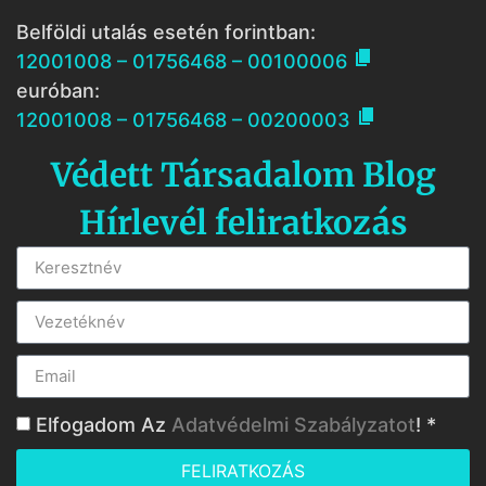
Belföldi utalás esetén forintban:

12001008 – 01756468 – 00100006
euróban:

12001008 – 01756468 – 00200003
Védett Társadalom Blog
Hírlevél feliratkozás
Elfogadom Az
Adatvédelmi Szabályzatot
! *
FELIRATKOZÁS