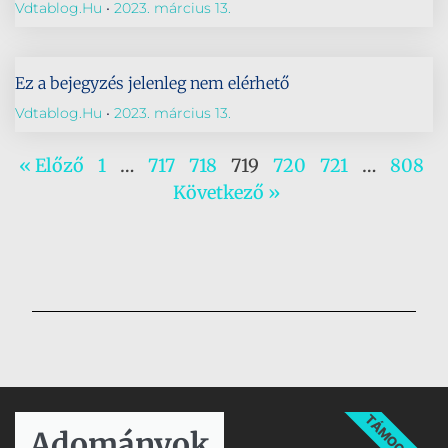
Vdtablog.hu
2023. március 13.
Ez a bejegyzés jelenleg nem elérhető
Vdtablog.hu
2023. március 13.
« Előző
1
…
717
718
719
720
721
…
808
Következő »
TÁMOGATÁS
Adományok​