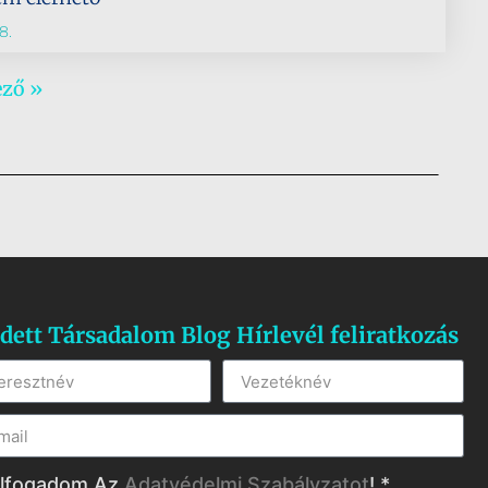
8.
ező »
dett Társadalom Blog Hírlevél feliratkozás
lfogadom Az
Adatvédelmi Szabályzatot
! *