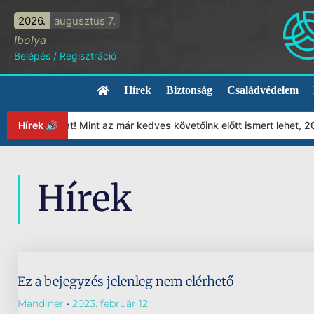
2026.
augusztus 7.
Ibolya
Belépés
/
Regisztráció
Hírek
Biztonság
Családvédelem
apítványunkat! Mint az már kedves követőink előtt ismert lehet, 
Hírek 🔊
Hírek
Ez a bejegyzés jelenleg nem elérhető
Mandiner
2023. február 12.