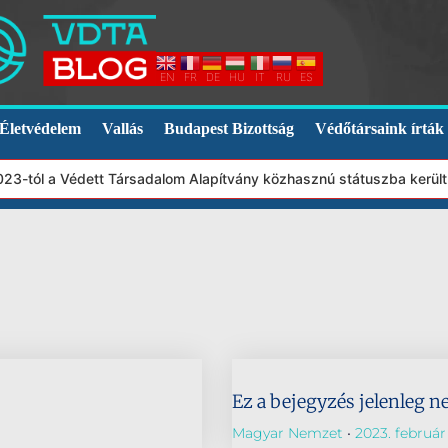
EN
FR
DE
HU
IT
RU
ES
Életvédelem
Vallás
Budapest Bizottság
Védőtársaink írták
2023-tól a Védett Társadalom Alapítvány közhasznú státuszba kerül
Ez a bejegyzés jelenleg n
Magyar Nemzet
2023. február 