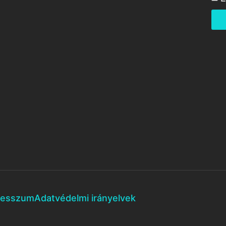
resszum
Adatvédelmi irányelvek