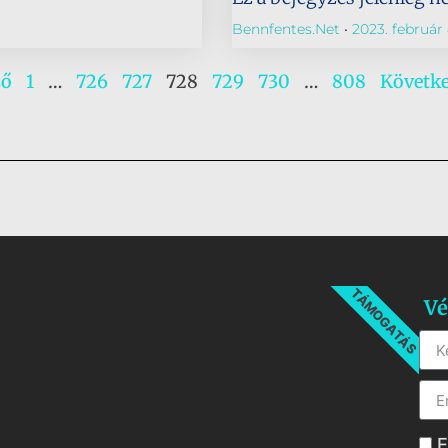
Bennfentes.net
2023. február 
ző
1
…
726
727
728
729
730
…
808
Követk
TÁMOGATÁS
Vé
E