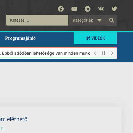
Kategóriák
📹 VIDEÓK
Programajánló
t. Ebből adódóan lehetősége van minden munkánkat segíteni kívánó
em elérhető
11.