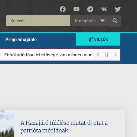
Kategóriák
📹 VIDEÓK
Programajánló
. Ebből adódóan lehetősége van minden munkánkat segíteni kívánó 
A Hazajáró túlélése mutat új utat a
patrióta médiának