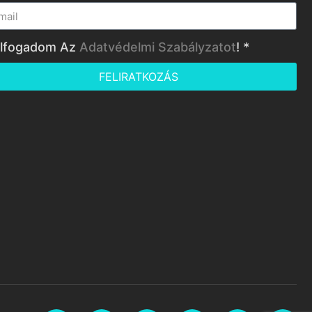
lfogadom Az
Adatvédelmi Szabályzatot
! *
FELIRATKOZÁS