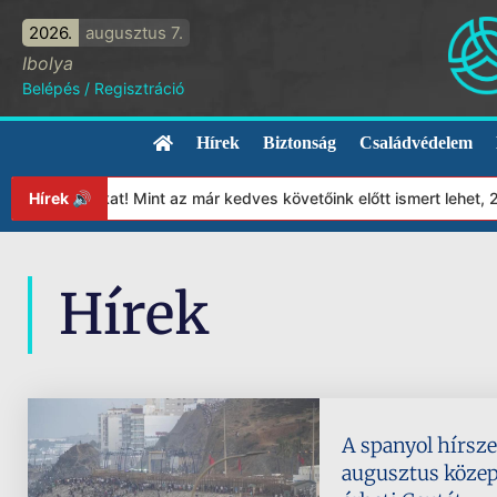
2026.
augusztus 7.
Ibolya
Belépés
/
Regisztráció
Hírek
Biztonság
Családvédelem
pítványunkat! Mint az már kedves követőink előtt ismert lehet, 2
Hírek 🔊
Hírek
A spanyol hírsze
augusztus köze