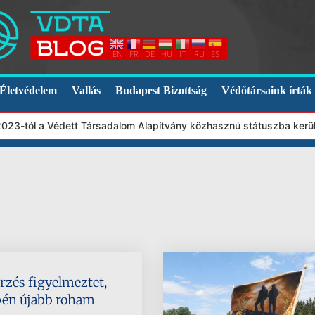
EN
FR
DE
HU
IT
RU
ES
Életvédelem
Vallás
Budapest Bizottság
Védőtársaink írták
023-tól a Védett Társadalom Alapítvány közhasznú státuszba került
rzés figyelmeztet,
pén újabb roham