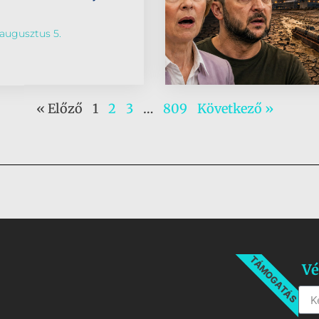
augusztus 5.
« Előző
1
2
3
…
809
Következő »
TÁMOGATÁS
Vé