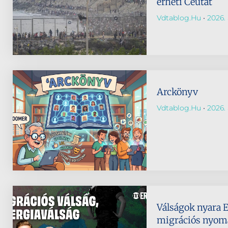
érheti Ceutát
Vdtablog.hu
2026. 
Arckönyv
Vdtablog.hu
2026. 
Válságok nyara 
migrációs nyomá