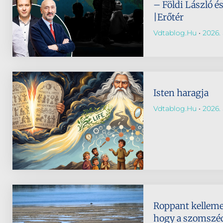
– Földi László é
|Erőtér
Vdtablog.hu
2026. 
Isten haragja
Vdtablog.hu
2026. 
Roppant kellemet
hogy a szomszéd