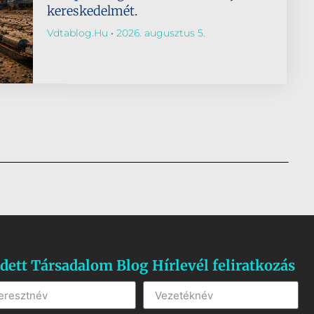
kereskedelmét.
Vdtablog.hu
2026. augusztus 5.
dett Társadalom Blog Hírlevél feliratkozás