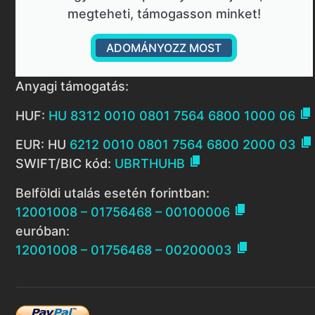
megteheti, támogasson minket!
ADOMÁNYOZZ MOST
Anyagi támogatás:

HUF:
HU 8312 0010 0801 7564 6800 1000 06

EUR: HU
6212 0010 0801 7564 6800 2000 03

SWIFT/BIC kód:
UBRTHUHB
Belföldi utalás esetén forintban:

12001008 – 01756468 – 00100006
euróban:

12001008 – 01756468 – 00200003