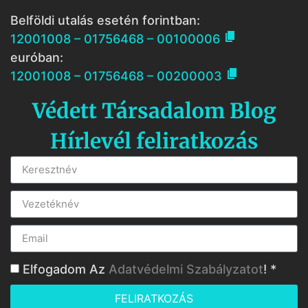
Belföldi utalás esetén forintban:

12001008 – 01756468 – 00100006
euróban:

12001008 – 01756468 – 00200003
Védett Társadalom Blog
Hírlevél feliratkozás
Elfogadom Az
Adatvédelmi Szabályzatot
! *
FELIRATKOZÁS