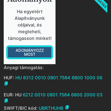
Ha egyetért
Alapítványunk
céljaival, és
megteheti,
támogasson minket!
ADOMÁNYOZZ
MOST
Anyagi támogatás:
HUF:
HU 8312 0010 0801 7564 6800 1000 06

EUR: HU
6212 0010 0801 7564 6800 2000 03


SWIFT/BIC kód:
UBRTHUHB