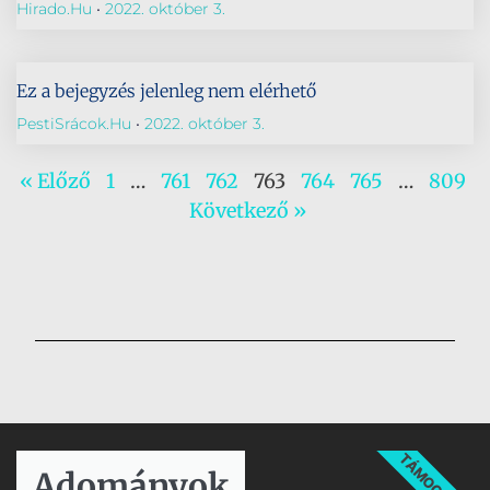
Hirado.hu
2022. október 3.
Ez a bejegyzés jelenleg nem elérhető
PestiSrácok.hu
2022. október 3.
« Előző
1
…
761
762
763
764
765
…
809
Következő »
TÁMOGATÁS
Adományok​