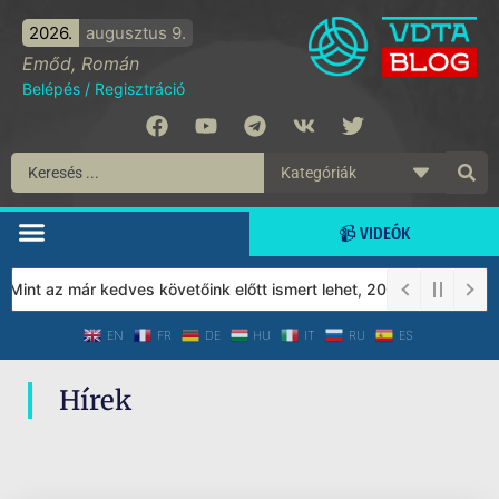
2026.
augusztus 9.
Emőd, Román
Belépés
/
Regisztráció
📹 VIDEÓK
 Mint az már kedves követőink előtt ismert lehet, 2023-tól a Véde
EN
FR
DE
HU
IT
RU
ES
Hírek