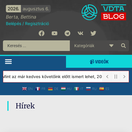
2026.
augusztus 6.
Berta, Bettina
Belépés
/
Regisztráció
📹 VIDEÓK
 Mint az már kedves követőink előtt ismert lehet, 2023-tól a Véde
EN
FR
DE
HU
IT
RU
ES
Hírek