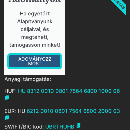
Ha egyetért
Alapítványunk
céljaival, és
megteheti,
támogasson minket!
ADOMÁNYOZZ
MOST
Anyagi támogatás:
HUF:
HU 8312 0010 0801 7564 6800 1000 06

EUR: HU
6212 0010 0801 7564 6800 2000 03


SWIFT/BIC kód:
UBRTHUHB