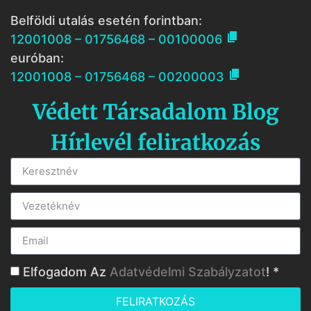
Belföldi utalás esetén forintban:

12001008 – 01756468 – 00100006
euróban:

12001008 – 01756468 – 00200003
Védett Társadalom Blog
Hírlevél feliratkozás
Elfogadom Az
Adatvédelmi Szabályzatot
! *
FELIRATKOZÁS