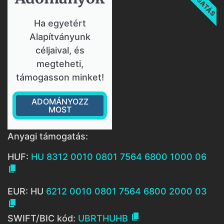
Ha egyetért
Alapítványunk
céljaival, és
megteheti,
támogasson minket!
ADOMÁNYOZZ
MOST
Anyagi támogatás:
HUF:
HU 8312 0010 0801 7564 6800 1000 06

EUR: HU
6212 0010 0801 7564 6800 2000 03


SWIFT/BIC kód:
UBRTHUHB