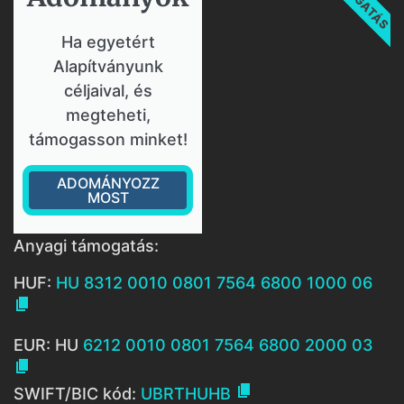
Ha egyetért
Alapítványunk
céljaival, és
megteheti,
támogasson minket!
ADOMÁNYOZZ
MOST
Anyagi támogatás:
HUF:
HU 8312 0010 0801 7564 6800 1000 06

EUR: HU
6212 0010 0801 7564 6800 2000 03


SWIFT/BIC kód:
UBRTHUHB