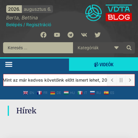
2026.
augusztus 6.
Berta, Bettina
Belépés
/
Regisztráció
📹 VIDEÓK
 Mint az már kedves követőink előtt ismert lehet, 2023-tól a Véd
EN
FR
DE
HU
IT
RU
ES
Hírek