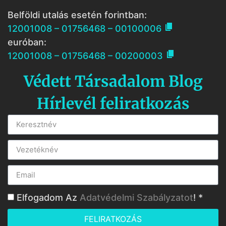
Belföldi utalás esetén forintban:

12001008 – 01756468 – 00100006
euróban:

12001008 – 01756468 – 00200003
Védett Társadalom Blog
Hírlevél feliratkozás
Elfogadom Az
Adatvédelmi Szabályzatot
! *
FELIRATKOZÁS