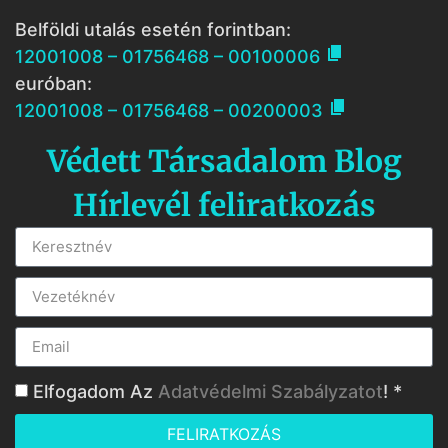
Belföldi utalás esetén forintban:

12001008 – 01756468 – 00100006
euróban:

12001008 – 01756468 – 00200003
Védett Társadalom Blog
Hírlevél feliratkozás
Elfogadom Az
Adatvédelmi Szabályzatot
! *
FELIRATKOZÁS