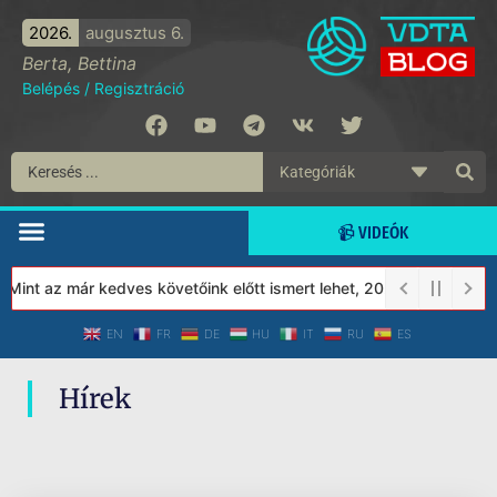
2026.
augusztus 6.
Berta, Bettina
Belépés
/
Regisztráció
📹 VIDEÓK
 Mint az már kedves követőink előtt ismert lehet, 2023-tól a Véde
EN
FR
DE
HU
IT
RU
ES
Hírek