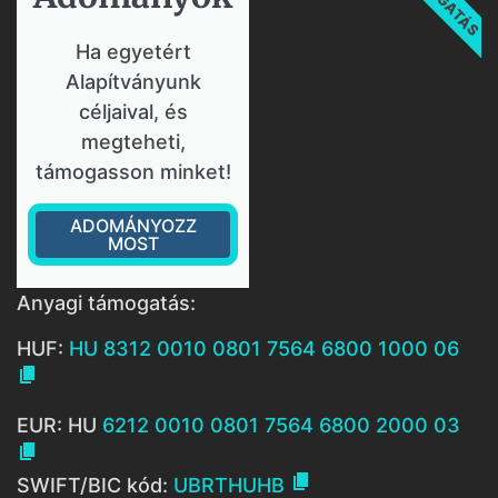
Ha egyetért
Alapítványunk
céljaival, és
megteheti,
támogasson minket!
ADOMÁNYOZZ
MOST
Anyagi támogatás:
HUF:
HU 8312 0010 0801 7564 6800 1000 06

EUR: HU
6212 0010 0801 7564 6800 2000 03


SWIFT/BIC kód:
UBRTHUHB