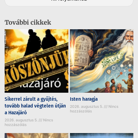
További cikkek
Sikerrel zárult a gyűjtés,
Isten haragja
tovább halad végtelen útján
2026. augusztus 5.
Nincs
hozzászólás
a Hazajáró
2026. augusztus 5.
Nincs
hozzászólás