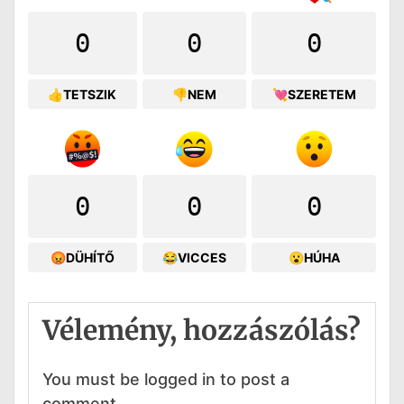
0
0
0
👍TETSZIK
👎NEM
💘SZERETEM
0
0
0
😡DÜHÍTŐ
😂VICCES
😮HÚHA
Vélemény, hozzászólás?
You must be logged in to post a
comment.