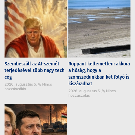
Szembeszáll az AI-szemét
Roppant kellemetlen: akkora
terjedésével több nagy tech
a hőség, hogy a
cég
szomszédunkban két folyó is
kiszáradhat
2026. augusztus 5.
Nincs
hozzászólás
2026. augusztus 5.
Nincs
hozzászólás