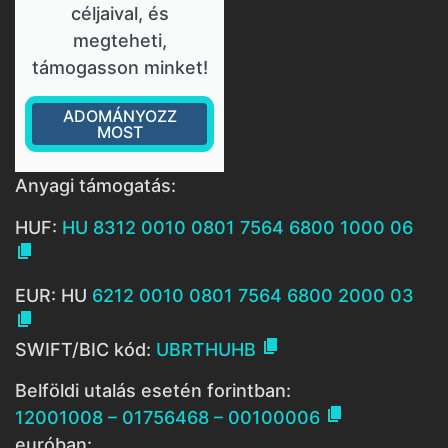
céljaival, és
megteheti,
támogasson minket!
ADOMÁNYOZZ
MOST
Anyagi támogatás:
HUF:
HU 8312 0010 0801 7564 6800 1000 06

EUR: HU
6212 0010 0801 7564 6800 2000 03


SWIFT/BIC kód:
UBRTHUHB
Belföldi utalás esetén forintban:

12001008 – 01756468 – 00100006
euróban: