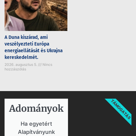
A Duna kiszárad, ami
veszélyezteti Európa
energiaellátását és Ukrajna
kereskedelmét.
2026. augusztus 5.
Nincs
hozzászólás
TÁMOGATÁS
Adományok​
Ha egyetért
Alapítványunk