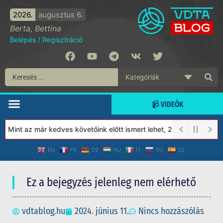
2026.
augusztus 6.
Berta, Bettina
Belépés
/
Regisztráció
📹 VIDEÓK
Mint az már kedves követőink előtt ismert lehet, 2023-tól a Véde
EN
FR
DE
HU
IT
RU
ES
Ez a bejegyzés jelenleg nem elérhető
vdtablog.hu
2024. június 11.
Nincs hozzászólás