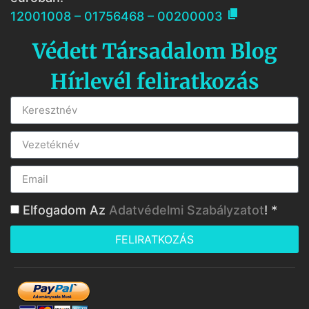

12001008 – 01756468 – 00200003
Védett Társadalom Blog
Hírlevél feliratkozás
Elfogadom Az
Adatvédelmi Szabályzatot
! *
FELIRATKOZÁS