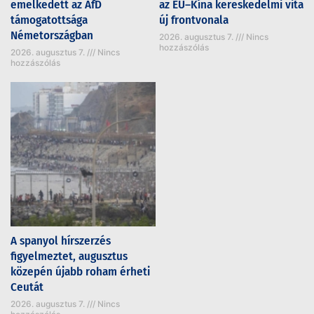
emelkedett az AfD
az EU–Kína kereskedelmi vita
támogatottsága
új frontvonala
Németországban
2026. augusztus 7.
Nincs
hozzászólás
2026. augusztus 7.
Nincs
hozzászólás
A spanyol hírszerzés
figyelmeztet, augusztus
közepén újabb roham érheti
Ceutát
2026. augusztus 7.
Nincs