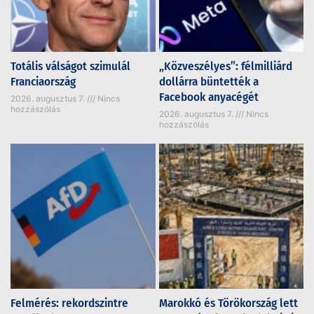
Totális válságot szimulál
„Közveszélyes”: félmilliárd
Franciaország
dollárra büntették a
Facebook anyacégét
2026. augusztus 7.
Nincs
hozzászólás
2026. augusztus 7.
Nincs
hozzászólás
Felmérés: rekordszintre
Marokkó és Törökország lett