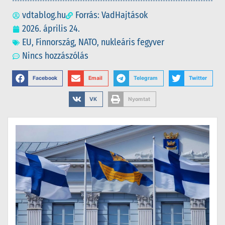
vdtablog.hu
Forrás: VadHajtások
2026. április 24.
EU
,
Finnország
,
NATO
,
nukleáris fegyver
Nincs hozzászólás
Facebook
Email
Telegram
Twitter
VK
Nyomtat