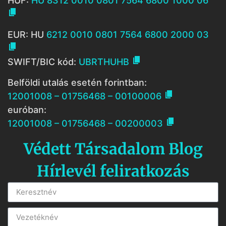
HUF:
HU 8312 0010 0801 7564 6800 1000 06

EUR: HU
6212 0010 0801 7564 6800 2000 03


SWIFT/BIC kód:
UBRTHUHB
Belföldi utalás esetén forintban:

12001008 – 01756468 – 00100006
euróban:

12001008 – 01756468 – 00200003
Védett Társadalom Blog
Hírlevél feliratkozás