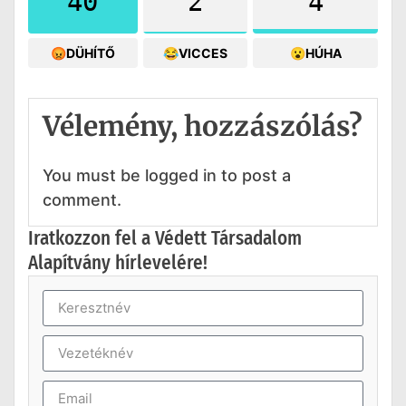
40
2
4
😡DÜHÍTŐ
😂VICCES
😮HÚHA
Vélemény, hozzászólás?
You must be logged in to post a
comment.
Iratkozzon fel a Védett Társadalom
Alapítvány hírlevelére!