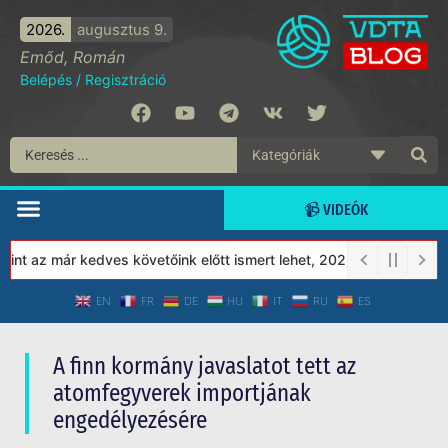
2026.
augusztus 9.
Emőd, Román
Belépés
/
Regisztráció
📹 VIDEÓK
t az már kedves követőink előtt ismert lehet, 2023-tól a Védett T
EN
FR
DE
HU
IT
RU
ES
A finn kormány javaslatot tett az
atomfegyverek importjának
engedélyezésére