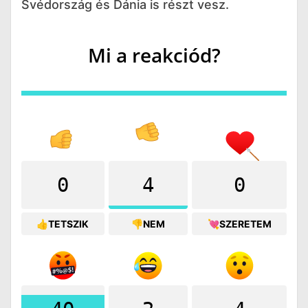
Svédország és Dánia is részt vesz.
Mi a reakciód?
0
4
0
👍TETSZIK
👎NEM
💘SZERETEM