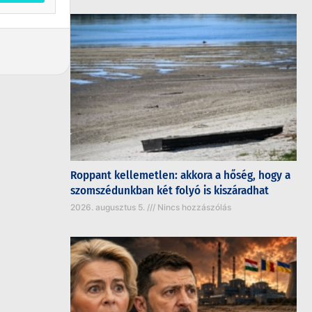
Roppant kellemetlen: akkora a hőség, hogy a
szomszédunkban két folyó is kiszáradhat
2026. augusztus 5.
Nincs hozzászólás