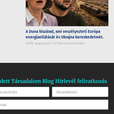
A Duna kiszárad, ami veszélyezteti Európa
energiaellátását és Ukrajna kereskedelmét.
2026. augusztus 5.
Nincs hozzászólás
dett Társadalom Blog Hírlevél feliratkozás