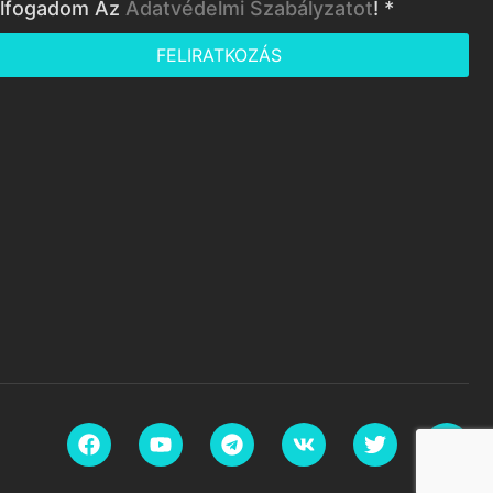
lfogadom Az
Adatvédelmi Szabályzatot
! *
FELIRATKOZÁS