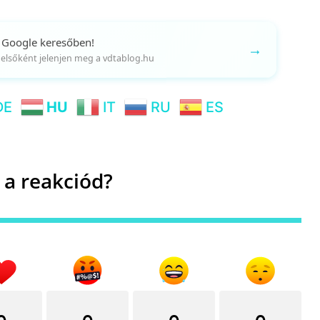
 Google keresőben!
→
gy elsőként jelenjen meg a vdtablog.hu
DE
HU
IT
RU
ES
 a reakciód?