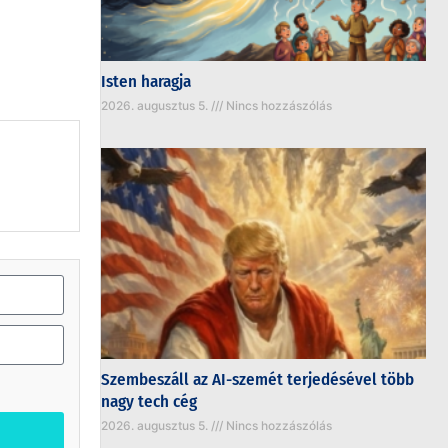
Isten haragja
2026. augusztus 5.
Nincs hozzászólás
Szembeszáll az AI-szemét terjedésével több
nagy tech cég
2026. augusztus 5.
Nincs hozzászólás