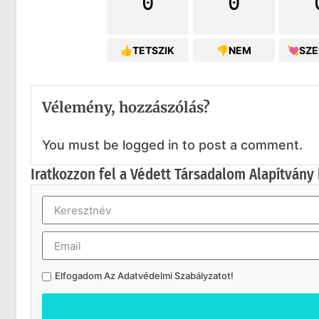
0
0
👍TETSZIK
👎NEM
💘SZ
Vélemény, hozzászólás?
You must be logged in to post a comment.
Iratkozzon fel a Védett Társadalom Alapítvány 
Elfogadom Az
Adatvédelmi Szabályzatot
!