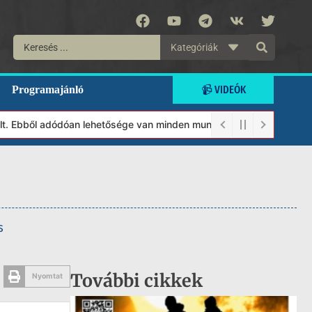
Kategóriák
📹 VIDEÓK
Programajánló
 Ebből adódóan lehetősége van minden munkánkat segíteni kívánó m
s
További cikkek
Nyomtat