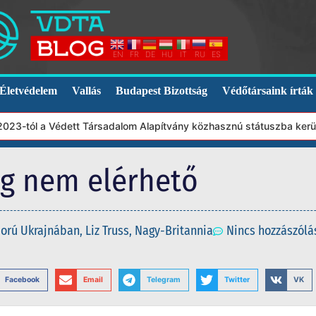
EN
FR
DE
HU
IT
RU
ES
Életvédelem
Vallás
Budapest Bizottság
Védőtársaink írták
23-tól a Védett Társadalom Alapítvány közhasznú státuszba került.
eg nem elérhető
orú Ukrajnában
,
Liz Truss
,
Nagy-Britannia
Nincs hozzászólá
Facebook
Email
Telegram
Twitter
VK