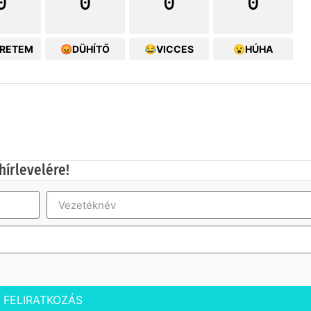
0
0
0
0
ERETEM
😡DÜHÍTŐ
😂VICCES
😮HÚHA
hírlevelére!
FELIRATKOZÁS