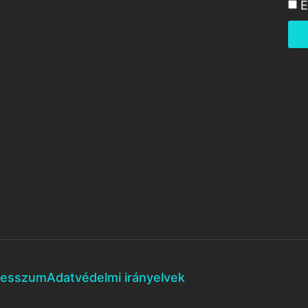
E
resszum
Adatvédelmi irányelvek