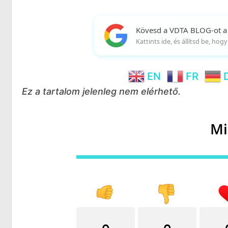
Kövesd a VDTA BLOG-ot a
Kattints ide, és állítsd be, ho
EN
FR
Ez a tartalom jelenleg nem elérhető.
Mi