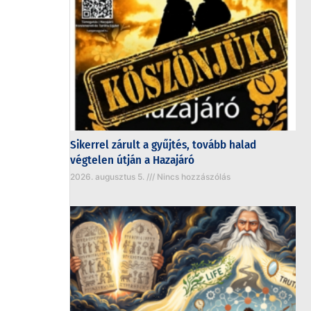
Sikerrel zárult a gyűjtés, tovább halad
végtelen útján a Hazajáró
2026. augusztus 5.
Nincs hozzászólás