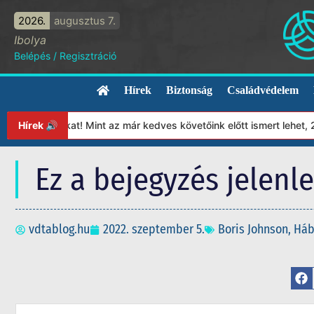
2026.
augusztus 7.
Ibolya
Belépés
/
Regisztráció
Hírek
Biztonság
Családvédelem
ítványunkat! Mint az már kedves követőink előtt ismert lehet, 20
Hírek 🔊
Ez a bejegyzés jelenl
vdtablog.hu
2022. szeptember 5.
Boris Johnson
,
Háb