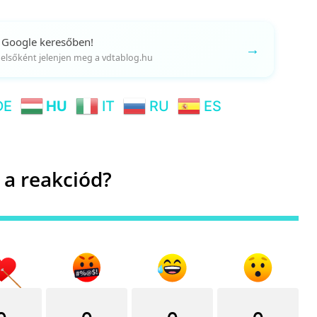
 Google keresőben!
→
gy elsőként jelenjen meg a vdtablog.hu
DE
HU
IT
RU
ES
 a reakciód?