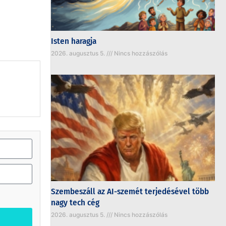
Isten haragja
2026. augusztus 5.
Nincs hozzászólás
Szembeszáll az AI-szemét terjedésével több
nagy tech cég
2026. augusztus 5.
Nincs hozzászólás