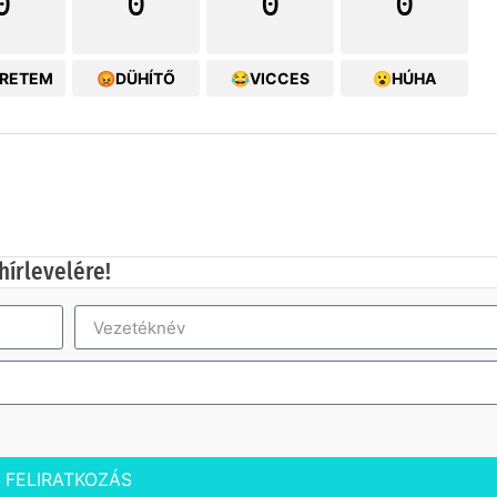
0
0
0
0
ERETEM
😡DÜHÍTŐ
😂VICCES
😮HÚHA
hírlevelére!
FELIRATKOZÁS