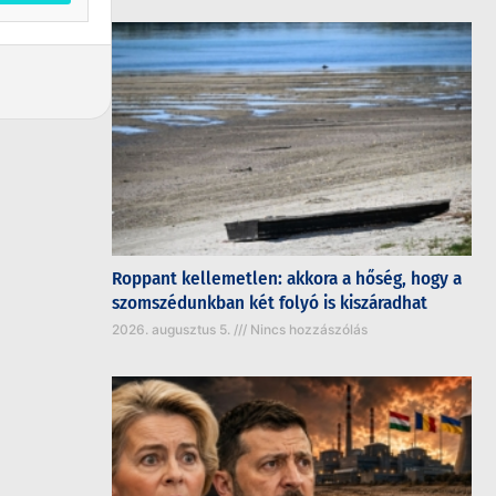
Roppant kellemetlen: akkora a hőség, hogy a
szomszédunkban két folyó is kiszáradhat
2026. augusztus 5.
Nincs hozzászólás