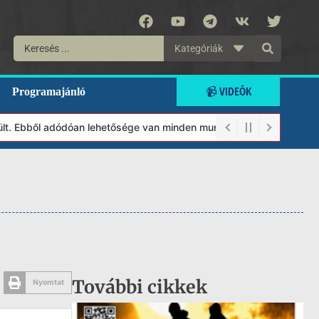
Kategóriák
📹 VIDEÓK
Programajánló
. Ebből adódóan lehetősége van minden munkánkat segíteni kívánó 
További cikkek
Nyomtat