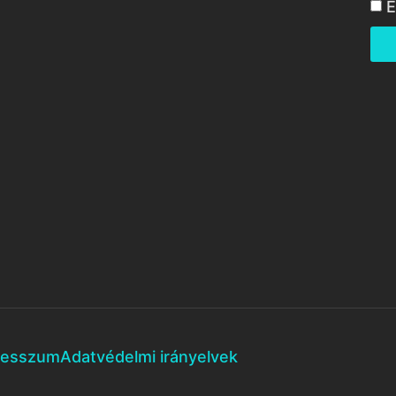
E
resszum
Adatvédelmi irányelvek