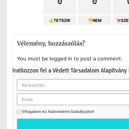
0
0
👍TETSZIK
👎NEM
💘SZ
Vélemény, hozzászólás?
You must be logged in to post a comment.
Iratkozzon fel a Védett Társadalom Alapítvány 
Elfogadom Az
Adatvédelmi Szabályzatot
!