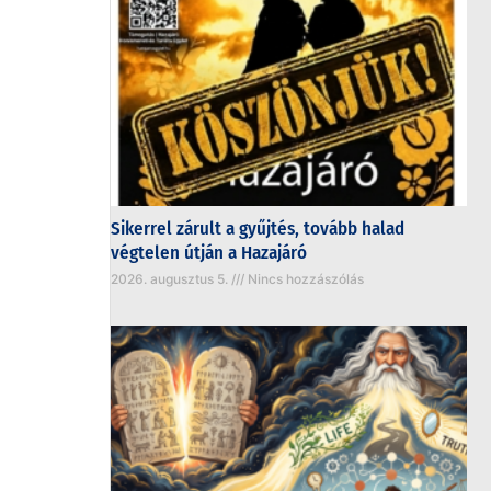
Sikerrel zárult a gyűjtés, tovább halad
végtelen útján a Hazajáró
2026. augusztus 5.
Nincs hozzászólás