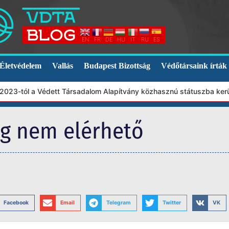
EN
FR
DE
HU
IT
RU
ES
Életvédelem
Vallás
Budapest Bizottság
Védőtársaink írták
23-tól a Védett Társadalom Alapítvány közhasznú státuszba került
eg nem elérhető
Facebook
Email
Telegram
Twitter
VK