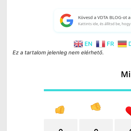
Kövesd a VDTA BLOG-ot a
Kattints ide, és állítsd be, ho
EN
FR
Ez a tartalom jelenleg nem elérhető.
Mi