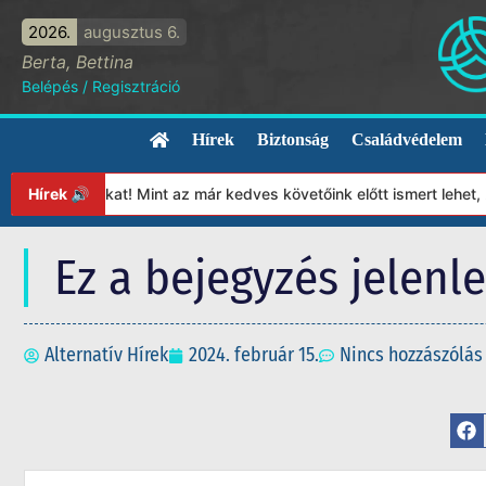
2026.
augusztus 6.
Berta, Bettina
Belépés
/
Regisztráció
Hírek
Biztonság
Családvédelem
ítványunkat! Mint az már kedves követőink előtt ismert lehet, 20
Hírek 🔊
Ez a bejegyzés jelenl
Alternatív Hírek
2024. február 15.
Nincs hozzászólás