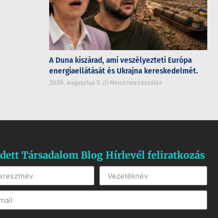
A Duna kiszárad, ami veszélyezteti Európa
energiaellátását és Ukrajna kereskedelmét.
2026. augusztus 5.
Nincs hozzászólás
dett Társadalom Blog Hírlevél feliratkozás