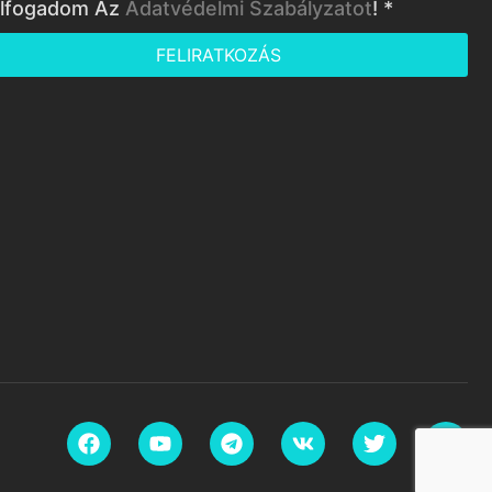
lfogadom Az
Adatvédelmi Szabályzatot
! *
FELIRATKOZÁS