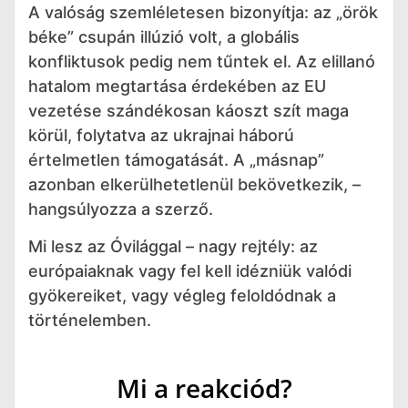
A valóság szemléletesen bizonyítja: az „örök
béke” csupán illúzió volt, a globális
konfliktusok pedig nem tűntek el. Az elillanó
hatalom megtartása érdekében az EU
vezetése szándékosan káoszt szít maga
körül, folytatva az ukrajnai háború
értelmetlen támogatását. A „másnap”
azonban elkerülhetetlenül bekövetkezik, –
hangsúlyozza a szerző.
Mi lesz az Óvilággal – nagy rejtély: az
európaiaknak vagy fel kell idézniük valódi
gyökereiket, vagy végleg feloldódnak a
történelemben.
Mi a reakciód?