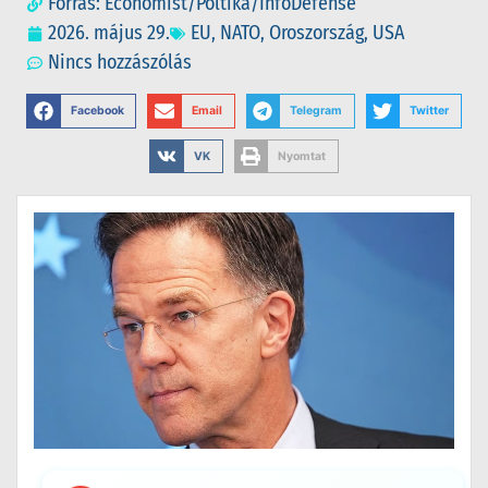
Forrás: Economist/Poltika/InfoDefense
2026. május 29.
EU
,
NATO
,
Oroszország
,
USA
Nincs hozzászólás
Facebook
Email
Telegram
Twitter
VK
Nyomtat