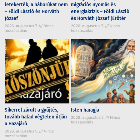
letekerték, a háborúkat nem
migrációs nyomás és
– Földi László és Horváth
energiakrízis – Földi László
József
és Horváth József |Erőtér
2026. augusztus 7.
Nincs
2026. augusztus 7.
Nincs
hozzászólás
hozzászólás
Sikerrel zárult a gyűjtés,
Isten haragja
tovább halad végtelen útján
2026. augusztus 5.
Nincs
hozzászólás
a Hazajáró
2026. augusztus 5.
Nincs
hozzászólás