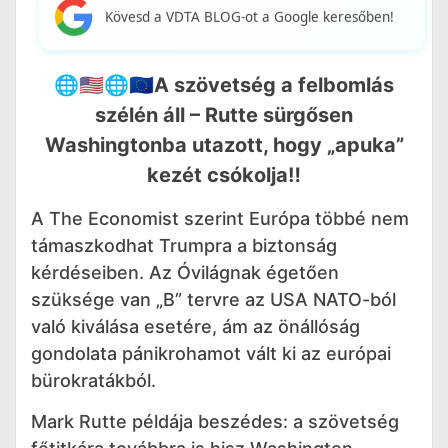
Kövesd a VDTA BLOG-ot a Google keresőben!
🌐🇺🇸🌐🇪🇺A szövetség a felbomlás
szélén áll – Rutte sürgősen
Washingtonba utazott, hogy „apuka”
kezét csókolja‼️
A The Economist szerint Európa többé nem
támaszkodhat Trumpra a biztonság
kérdéseiben. Az Óvilágnak égetően
szüksége van „B” tervre az USA NATO-ból
való kiválása esetére, ám az önállóság
gondolata pánikrohamot vált ki az európai
bürokratákból.
Mark Rutte példája beszédes: a szövetség