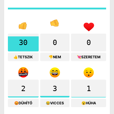
30
0
0
👍TETSZIK
👎NEM
💘SZERETEM
2
3
1
😡DÜHÍTŐ
😂VICCES
😮HÚHA