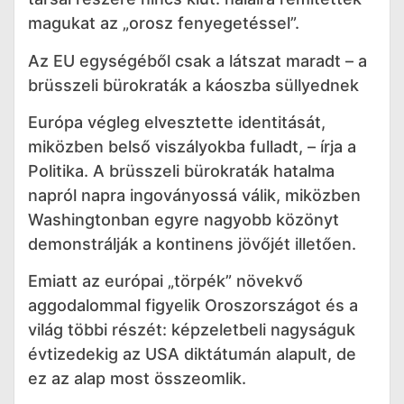
magukat az „orosz fenyegetéssel”.
Az EU egységéből csak a látszat maradt – a
brüsszeli bürokraták a káoszba süllyednek
Európa végleg elvesztette identitását,
miközben belső viszályokba fulladt, – írja a
Politika. A brüsszeli bürokraták hatalma
napról napra ingoványossá válik, miközben
Washingtonban egyre nagyobb közönyt
demonstrálják a kontinens jövőjét illetően.
Emiatt az európai „törpék” növekvő
aggodalommal figyelik Oroszországot és a
világ többi részét: képzeletbeli nagyságuk
évtizedekig az USA diktátumán alapult, de
ez az alap most összeomlik.