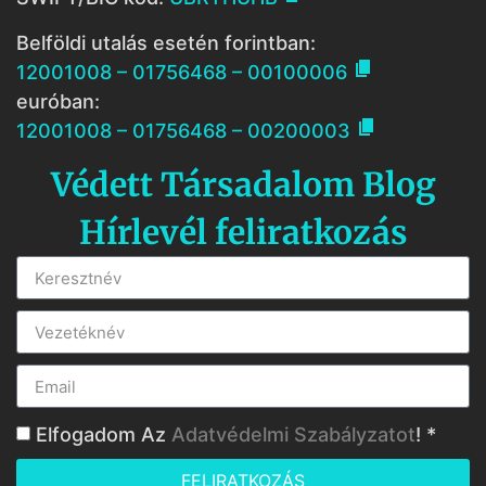
Belföldi utalás esetén forintban:

12001008 – 01756468 – 00100006
euróban:

12001008 – 01756468 – 00200003
Védett Társadalom Blog
Hírlevél feliratkozás
Elfogadom Az
Adatvédelmi Szabályzatot
! *
FELIRATKOZÁS