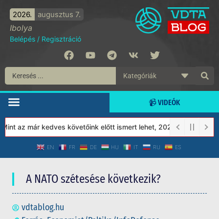
2026.
augusztus 7.
Ibolya
Belépés
/
Regisztráció
📹 VIDEÓK
t az már kedves követőink előtt ismert lehet, 2023-tól a Védett 
EN
FR
DE
HU
IT
RU
ES
A NATO szétesése következik?
vdtablog.hu