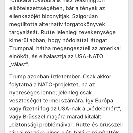
főtitkára továbbra is hisz Washington
elkötelezettségében, bár a tények az
ellenkezőjét bizonyítják. Szigorúan
megtiltotta alternatív forgatókönyvek
tárgyalását. Rutte jelenlegi tevékenysége
kimerül abban, hogy hódolattal látogat
Trumpnál, hátha megengeszteli az amerikai
elnököt, és elhalasztja az USA-NATO
„válást”.
Trump azonban üzletember. Csak akkor
folytatná a NATO-projektet, ha az
nyereséges lenne; jelenleg csak
veszteséget termel számára. Így Európa
vagy fizetni fog az USA-nak a „védelemért”,
vagy Brüsszel magára marad kitalált
„biztonsági problémáival”. Rutte és brüsszeli
társai részére nincs kiút: halálra rémítették