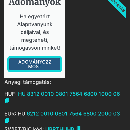
TÁMOGATÁS
Adományok​
Ha egyetért
Alapítványunk
céljaival, és
megteheti,
támogasson minket!
ADOMÁNYOZZ
MOST
Anyagi támogatás:
HUF:
HU 8312 0010 0801 7564 6800 1000 06

EUR: HU
6212 0010 0801 7564 6800 2000 03


SWIFT/BIC kód:
UBRTHUHB