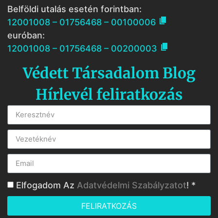
Belföldi utalás esetén forintban:

12001008 – 01756468 – 00100006
euróban:

12001008 – 01756468 – 00200003
Védett Társadalom Blog
Hírlevél feliratkozás
Elfogadom Az
Adatvédelmi Szabályzatot
! *
FELIRATKOZÁS