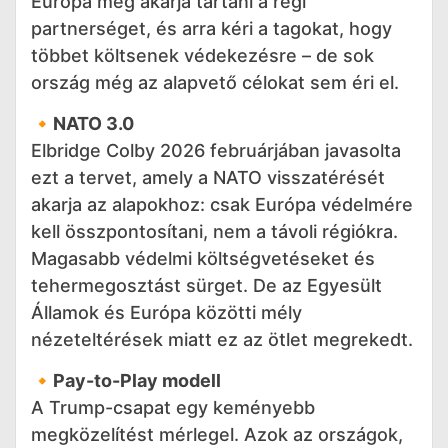
Európa meg akarja tartani a régi
partnerséget, és arra kéri a tagokat, hogy
többet költsenek védekezésre – de sok
ország még az alapvető célokat sem éri el.
🔸NATO 3.0
Elbridge Colby 2026 februárjában javasolta
ezt a tervet, amely a NATO visszatérését
akarja az alapokhoz: csak Európa védelmére
kell összpontosítani, nem a távoli régiókra.
Magasabb védelmi költségvetéseket és
tehermegosztást sürget. De az Egyesült
Államok és Európa közötti mély
nézeteltérések miatt ez az ötlet megrekedt.
🔸Pay-to-Play modell
A Trump-csapat egy keményebb
megközelítést mérlegel. Azok az országok,