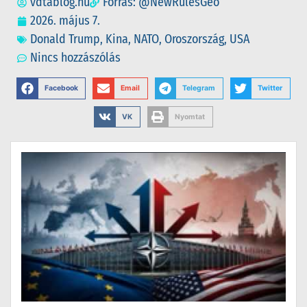
vdtablog.hu
Forrás: @NewRulesGeo
2026. május 7.
Donald Trump
,
Kina
,
NATO
,
Oroszország
,
USA
Nincs hozzászólás
Facebook
Email
Telegram
Twitter
VK
Nyomtat