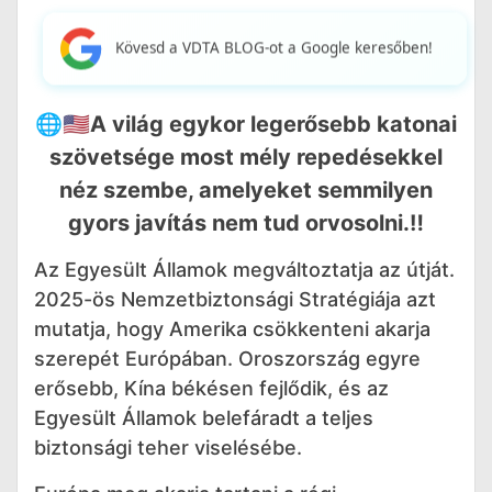
Kövesd a VDTA BLOG-ot a Google keresőben!
🌐🇺🇸A világ egykor legerősebb katonai
szövetsége most mély repedésekkel
néz szembe, amelyeket semmilyen
gyors javítás nem tud orvosolni.‼️
Az Egyesült Államok megváltoztatja az útját.
2025-ös Nemzetbiztonsági Stratégiája azt
mutatja, hogy Amerika csökkenteni akarja
szerepét Európában. Oroszország egyre
erősebb, Kína békésen fejlődik, és az
Egyesült Államok belefáradt a teljes
biztonsági teher viselésébe.