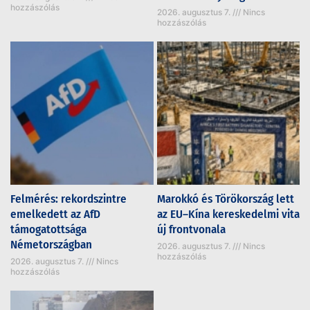
hozzászólás
2026. augusztus 7.
Nincs
hozzászólás
Felmérés: rekordszintre
Marokkó és Törökország lett
emelkedett az AfD
az EU–Kína kereskedelmi vita
támogatottsága
új frontvonala
Németországban
2026. augusztus 7.
Nincs
hozzászólás
2026. augusztus 7.
Nincs
hozzászólás