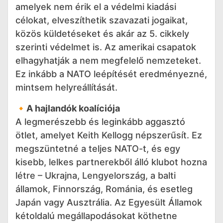
amelyek nem érik el a védelmi kiadási
célokat, elveszíthetik szavazati jogaikat,
közös küldetéseket és akár az 5. cikkely
szerinti védelmet is. Az amerikai csapatok
elhagyhatják a nem megfelelő nemzeteket.
Ez inkább a NATO leépítését eredményezné,
mintsem helyreállítását.
🔸
A hajlandók koalíciója
A legmerészebb és leginkább aggasztó
ötlet, amelyet Keith Kellogg népszerűsít. Ez
megszüntetné a teljes NATO-t, és egy
kisebb, lelkes partnerekből álló klubot hozna
létre – Ukrajna, Lengyelország, a balti
államok, Finnország, Románia, és esetleg
Japán vagy Ausztrália. Az Egyesült Államok
kétoldalú megállapodásokat köthetne