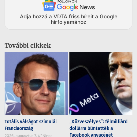
Adja hozzá a VDTA friss híreit a Google
hírfolyamához
További cikkek
Totális válságot szimulál
„Közveszélyes”: félmilliárd
Franciaország
dollárra büntették a
Facebook anyacégét
2026. augusztus 7.
Nincs