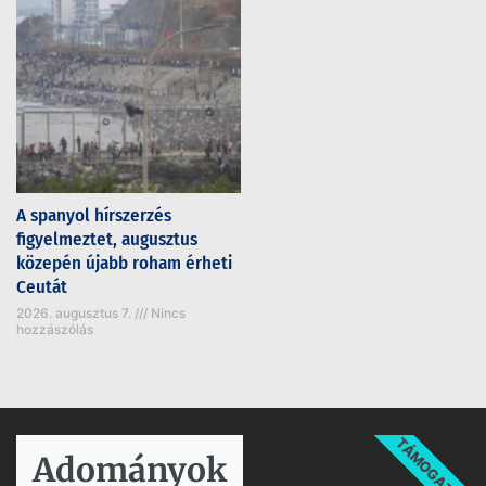
A spanyol hírszerzés
figyelmeztet, augusztus
közepén újabb roham érheti
Ceutát
2026. augusztus 7.
Nincs
hozzászólás
TÁMOGATÁS
Adományok​