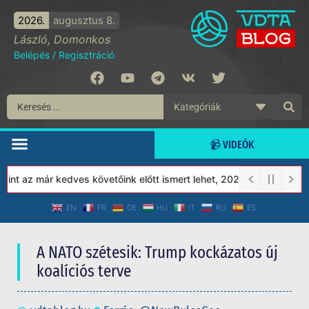
2026.
augusztus 8.
László, Domonkos
Belépés
/
Regisztráció
📹 VIDEÓK
 az már kedves követőink előtt ismert lehet, 2023-tól a Védett T
EN
FR
DE
HU
IT
RU
ES
A NATO szétesik: Trump kockázatos új
koalíciós terve