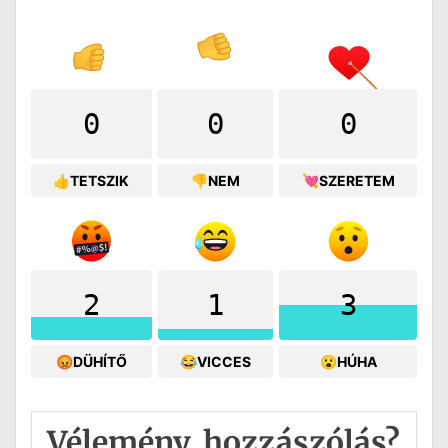
0
0
0
👍TETSZIK
👎NEM
💘SZERETEM
2
1
3
😡DÜHÍTŐ
😂VICCES
😮HÚHA
Vélemény, hozzászólás?