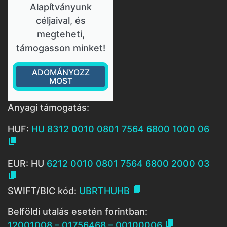
Alapítványunk
céljaival, és
megteheti,
támogasson minket!
ADOMÁNYOZZ
MOST
Anyagi támogatás:
HUF:
HU 8312 0010 0801 7564 6800 1000 06

EUR: HU
6212 0010 0801 7564 6800 2000 03


SWIFT/BIC kód:
UBRTHUHB
Belföldi utalás esetén forintban:

12001008 – 01756468 – 00100006