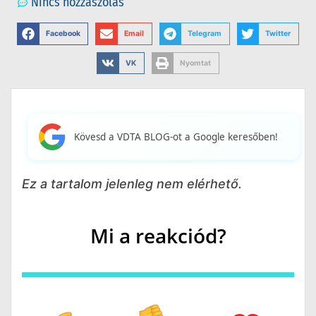
Nincs hozzászólás
Facebook
Email
Telegram
Twitter
VK
Nyomtat
Kövesd a VDTA BLOG-ot a Google keresőben!
Ez a tartalom jelenleg nem elérhető.
Mi a reakciód?