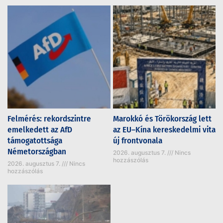
Felmérés: rekordszintre
Marokkó és Törökország lett
emelkedett az AfD
az EU–Kína kereskedelmi vita
támogatottsága
új frontvonala
Németországban
2026. augusztus 7.
Nincs
hozzászólás
2026. augusztus 7.
Nincs
hozzászólás