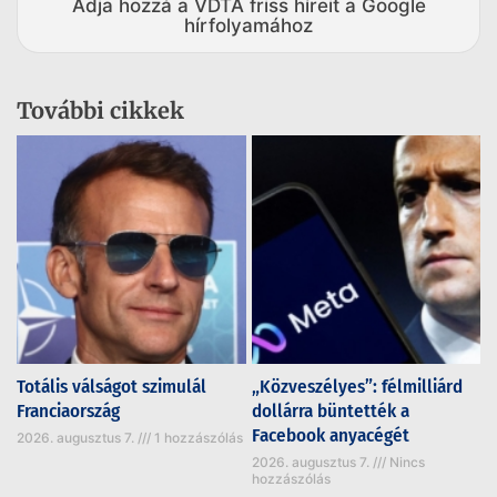
Adja hozzá a VDTA friss híreit a Google
hírfolyamához
További cikkek
Totális válságot szimulál
„Közveszélyes”: félmilliárd
Franciaország
dollárra büntették a
Facebook anyacégét
2026. augusztus 7.
1 hozzászólás
2026. augusztus 7.
Nincs
hozzászólás