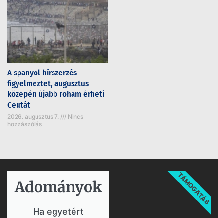
A spanyol hírszerzés
figyelmeztet, augusztus
közepén újabb roham érheti
Ceutát
2026. augusztus 7.
Nincs
hozzászólás
TÁMOGATÁS
Adományok​
Ha egyetért