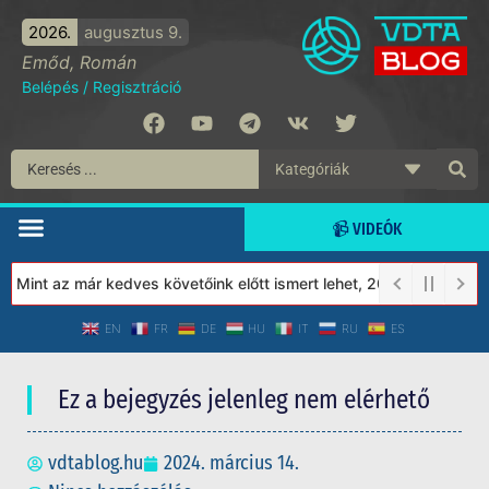
2026.
augusztus 9.
Emőd, Román
Belépés
/
Regisztráció
📹 VIDEÓK
Mint az már kedves követőink előtt ismert lehet, 2023-tól a Véde
EN
FR
DE
HU
IT
RU
ES
Ez a bejegyzés jelenleg nem elérhető
vdtablog.hu
2024. március 14.