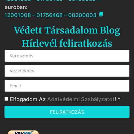
euróban:

12001008 – 01756468 – 00200003
Védett Társadalom Blog
Hírlevél feliratkozás
Elfogadom Az
Adatvédelmi Szabályzatot
! *
FELIRATKOZÁS