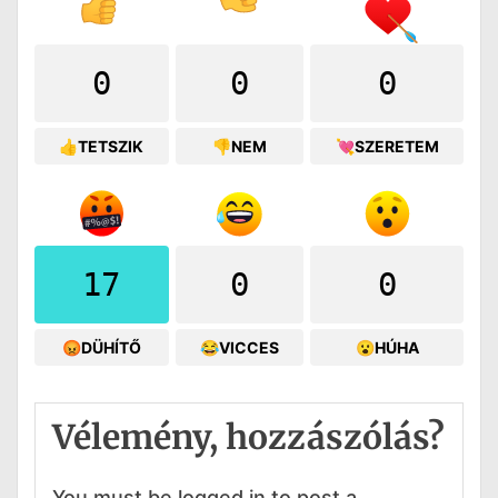
0
0
0
👍TETSZIK
👎NEM
💘SZERETEM
17
0
0
😡DÜHÍTŐ
😂VICCES
😮HÚHA
Vélemény, hozzászólás?
You must be logged in to post a