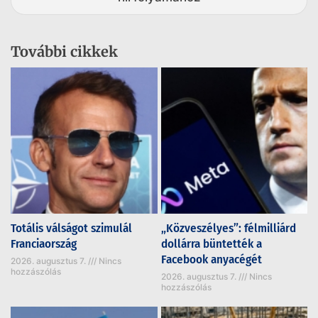
További cikkek
Totális válságot szimulál
„Közveszélyes”: félmilliárd
Franciaország
dollárra büntették a
Facebook anyacégét
2026. augusztus 7.
Nincs
hozzászólás
2026. augusztus 7.
Nincs
hozzászólás