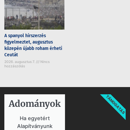
A spanyol hírszerzés
figyelmeztet, augusztus
közepén újabb roham érheti
Ceutát
2026. augusztus 7.
Nincs
hozzászólás
TÁMOGATÁS
Adományok​
Ha egyetért
Alapítványunk