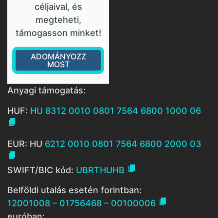
céljaival, és
megteheti,
támogasson minket!
ADOMÁNYOZZ
MOST
Anyagi támogatás:
HUF:
HU 8312 0010 0801 7564 6800 1000 06

EUR: HU
6212 0010 0801 7564 6800 2000 03


SWIFT/BIC kód:
UBRTHUHB
Belföldi utalás esetén forintban:

12001008 – 01756468 – 00100006
euróban: