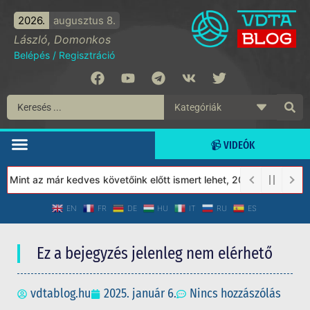
2026.
augusztus 8.
László, Domonkos
Belépés
/
Regisztráció
📹 VIDEÓK
Mint az már kedves követőink előtt ismert lehet, 2023-tól a Véde
EN
FR
DE
HU
IT
RU
ES
Ez a bejegyzés jelenleg nem elérhető
vdtablog.hu
2025. január 6.
Nincs hozzászólás