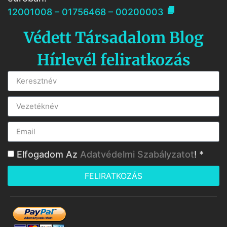

12001008 – 01756468 – 00200003
Védett Társadalom Blog
Hírlevél feliratkozás
Elfogadom Az
Adatvédelmi Szabályzatot
! *
FELIRATKOZÁS