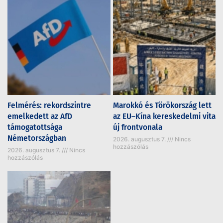
Felmérés: rekordszintre
Marokkó és Törökország lett
emelkedett az AfD
az EU–Kína kereskedelmi vita
támogatottsága
új frontvonala
Németországban
2026. augusztus 7.
Nincs
hozzászólás
2026. augusztus 7.
Nincs
hozzászólás