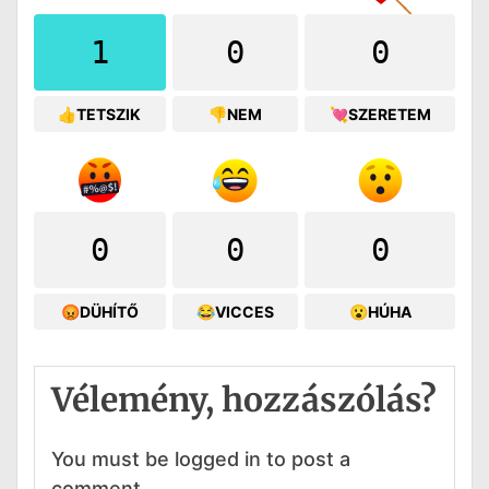
1
0
0
👍TETSZIK
👎NEM
💘SZERETEM
0
0
0
😡DÜHÍTŐ
😂VICCES
😮HÚHA
Vélemény, hozzászólás?
You must be logged in to post a
comment.