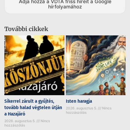
Adja hozzá a VDTA friss híreit a Google
hírfolyamához
További cikkek
Sikerrel zárult a gyűjtés,
Isten haragja
tovább halad végtelen útján
2026. augusztus 5.
Nincs
hozzászólás
a Hazajáró
2026. augusztus 5.
Nincs
hozzászólás