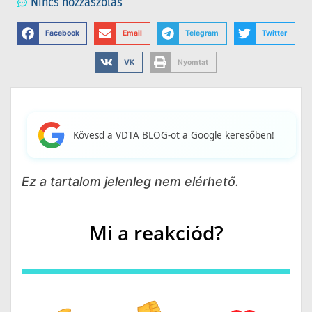
Nincs hozzászólás
Facebook
Email
Telegram
Twitter
VK
Nyomtat
Kövesd a VDTA BLOG-ot a Google keresőben!
Ez a tartalom jelenleg nem elérhető.
Mi a reakciód?