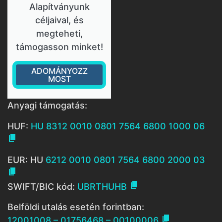
Alapítványunk
céljaival, és
megteheti,
támogasson minket!
ADOMÁNYOZZ
MOST
Anyagi támogatás:
HUF:
HU 8312 0010 0801 7564 6800 1000 06

EUR: HU
6212 0010 0801 7564 6800 2000 03


SWIFT/BIC kód:
UBRTHUHB
Belföldi utalás esetén forintban:

12001008 – 01756468 – 00100006