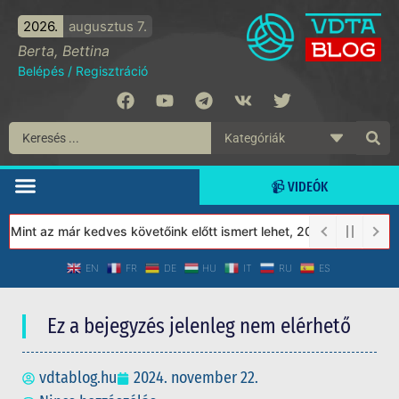
2026.
augusztus 7.
Berta, Bettina
Belépés
/
Regisztráció
📹 VIDEÓK
int az már kedves követőink előtt ismert lehet, 2023-tól a Védet
EN
FR
DE
HU
IT
RU
ES
Ez a bejegyzés jelenleg nem elérhető
vdtablog.hu
2024. november 22.