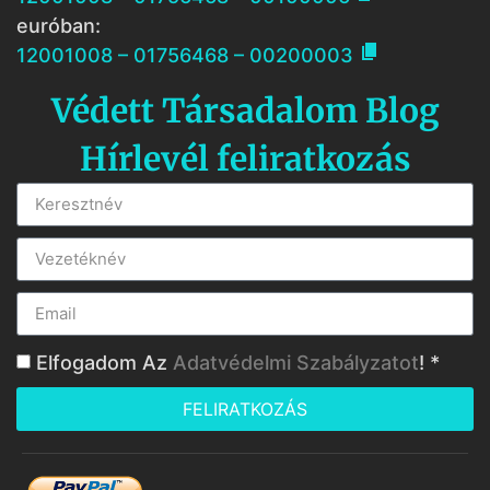
euróban:

12001008 – 01756468 – 00200003
Védett Társadalom Blog
Hírlevél feliratkozás
Elfogadom Az
Adatvédelmi Szabályzatot
! *
FELIRATKOZÁS