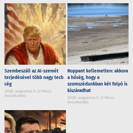
Szembeszáll az AI-szemét
Roppant kellemetlen: akkora
terjedésével több nagy tech
a hőség, hogy a
cég
szomszédunkban két folyó is
kiszáradhat
2026. augusztus 5.
Nincs
hozzászólás
2026. augusztus 5.
Nincs
hozzászólás