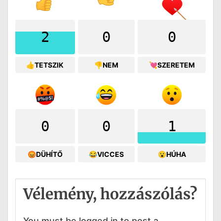
2
0
0
👍TETSZIK
👎NEM
💘SZERETEM
0
0
1
😡DÜHÍTŐ
😂VICCES
😮HÚHA
Vélemény, hozzászólás?
You must be logged in to post a