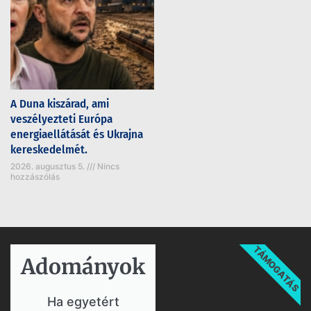
A Duna kiszárad, ami
veszélyezteti Európa
energiaellátását és Ukrajna
kereskedelmét.
2026. augusztus 5.
Nincs
hozzászólás
TÁMOGATÁS
Adományok​
Ha egyetért