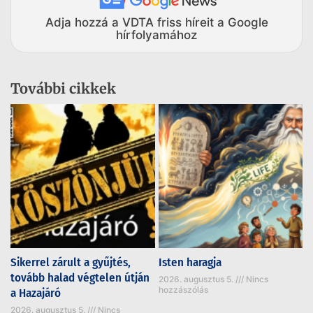
Adja hozzá a VDTA friss híreit a Google
hírfolyamához
További cikkek
Sikerrel zárult a gyűjtés,
Isten haragja
tovább halad végtelen útján
2026. augusztus 5.
Nincs
hozzászólás
a Hazajáró
2026. augusztus 5.
Nincs