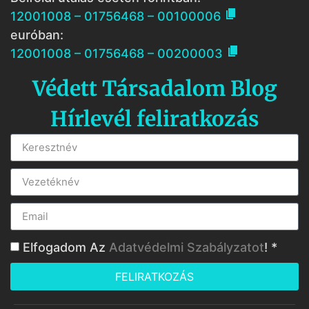

12001008 – 01756468 – 00100006
euróban:

12001008 – 01756468 – 00200003
Védett Társadalom Blog
Hírlevél feliratkozás
Elfogadom Az
Adatvédelmi Szabályzatot
! *
FELIRATKOZÁS