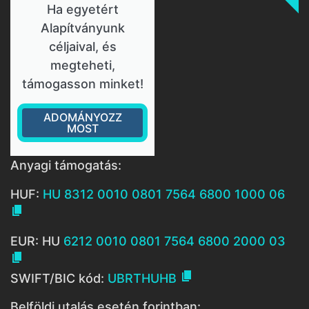
Ha egyetért
Alapítványunk
céljaival, és
megteheti,
támogasson minket!
ADOMÁNYOZZ
MOST
Anyagi támogatás:
HUF:
HU 8312 0010 0801 7564 6800 1000 06

EUR: HU
6212 0010 0801 7564 6800 2000 03


SWIFT/BIC kód:
UBRTHUHB
Belföldi utalás esetén forintban: