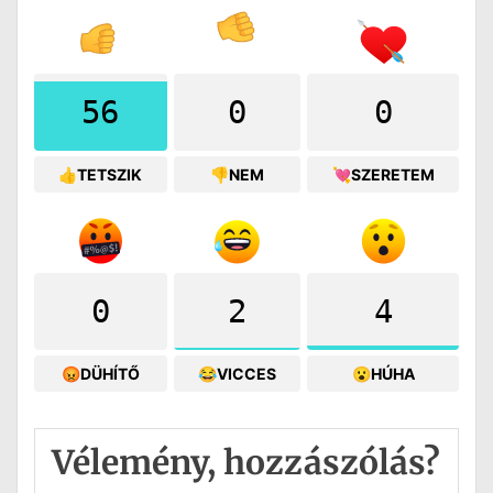
56
0
0
👍TETSZIK
👎NEM
💘SZERETEM
0
2
4
😡DÜHÍTŐ
😂VICCES
😮HÚHA
Vélemény, hozzászólás?