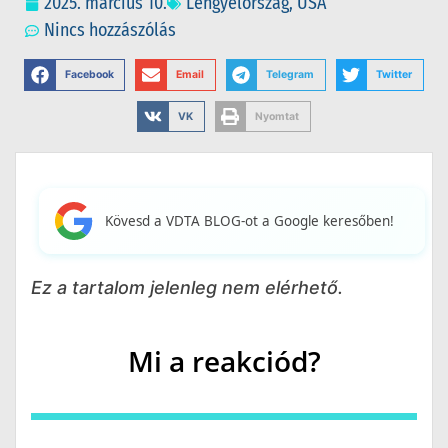
2025. március 10.
Lengyelország
,
USA
Nincs hozzászólás
Facebook
Email
Telegram
Twitter
VK
Nyomtat
Kövesd a VDTA BLOG-ot a Google keresőben!
Ez a tartalom jelenleg nem elérhető.
Mi a reakciód?