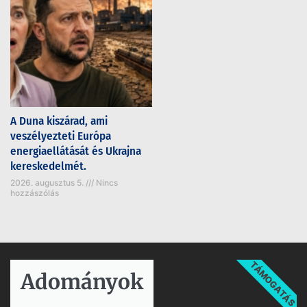
A Duna kiszárad, ami
veszélyezteti Európa
energiaellátását és Ukrajna
kereskedelmét.
2026. augusztus 5.
Nincs
hozzászólás
TÁMOGATÁS
Adományok​