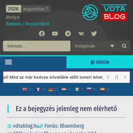
2026.
augusztus 7.
Ibolya
Belépés
/
Regisztráció
📹 VIDEÓK
! Mint az már kedves követőink előtt ismert lehet, 2023-tól a Vé
EN
FR
DE
HU
IT
RU
ES
Ez a bejegyzés jelenleg nem elérhető
vdtablog.hu
Forrás: Bloomberg