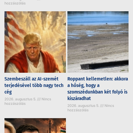
hozzászólás
Szembeszáll az AI-szemét
Roppant kellemetlen: akkora
terjedésével több nagy tech
a hőség, hogy a
cég
szomszédunkban két folyó is
kiszáradhat
2026. augusztus 5.
Nincs
hozzászólás
2026. augusztus 5.
Nincs
hozzászólás