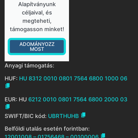
Alapítványunk
céljaival, és
megteheti,
támogasson minket!
ADOMÁNYOZZ
MOST
Anyagi támogatás:
HUF:
HU 8312 0010 0801 7564 6800 1000 06

EUR: HU
6212 0010 0801 7564 6800 2000 03


SWIFT/BIC kód:
UBRTHUHB
Belföldi utalás esetén forintban:

12001008 – 01756468 – 00100006