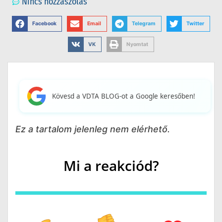
Nincs hozzászólás
Facebook
Email
Telegram
Twitter
VK
Nyomtat
Kövesd a VDTA BLOG-ot a Google keresőben!
Ez a tartalom jelenleg nem elérhető.
Mi a reakciód?