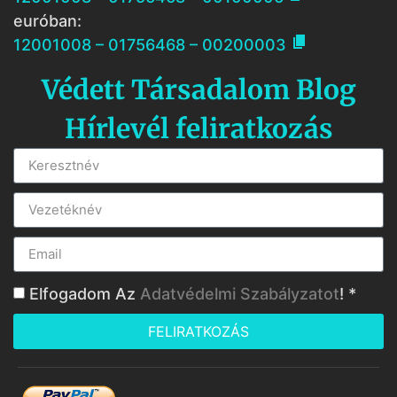
euróban:

12001008 – 01756468 – 00200003
Védett Társadalom Blog
Hírlevél feliratkozás
Elfogadom Az
Adatvédelmi Szabályzatot
! *
FELIRATKOZÁS