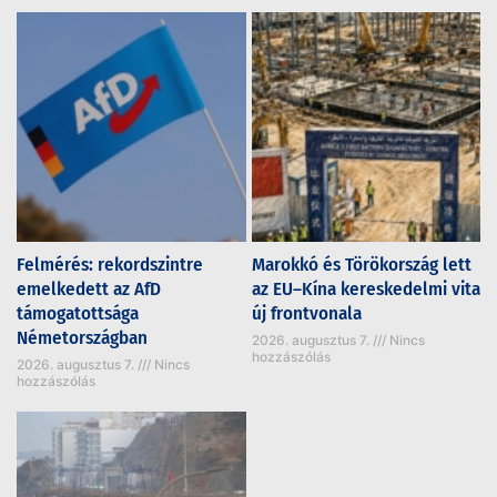
Felmérés: rekordszintre
Marokkó és Törökország lett
emelkedett az AfD
az EU–Kína kereskedelmi vita
támogatottsága
új frontvonala
Németországban
2026. augusztus 7.
Nincs
hozzászólás
2026. augusztus 7.
Nincs
hozzászólás