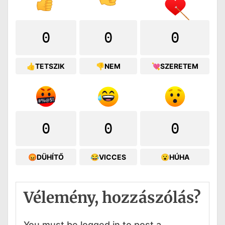
0
0
0
👍TETSZIK
👎NEM
💘SZERETEM
0
0
0
😡DÜHÍTŐ
😂VICCES
😮HÚHA
Vélemény, hozzászólás?
You must be logged in to post a