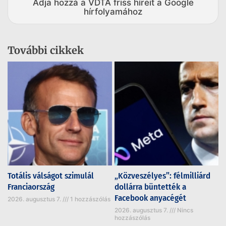
Adja hozzá a VDTA friss híreit a Google
hírfolyamához
További cikkek
Totális válságot szimulál
„Közveszélyes”: félmilliárd
Franciaország
dollárra büntették a
Facebook anyacégét
2026. augusztus 7.
1 hozzászólás
2026. augusztus 7.
Nincs
hozzászólás