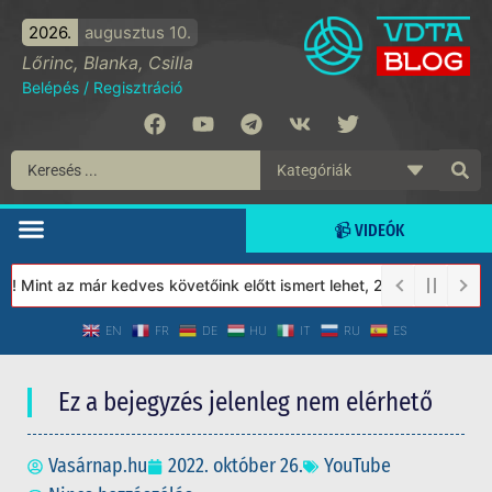
2026.
augusztus 10.
Lőrinc, Blanka, Csilla
Belépés
/
Regisztráció
📹 VIDEÓK
 Mint az már kedves követőink előtt ismert lehet, 2023-tól a Véde
EN
FR
DE
HU
IT
RU
ES
Ez a bejegyzés jelenleg nem elérhető
Vasárnap.hu
2022. október 26.
YouTube