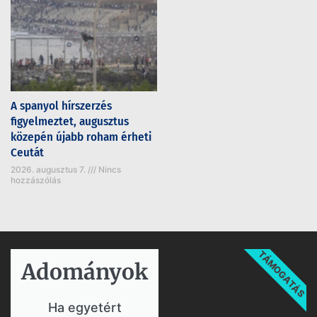
A spanyol hírszerzés
figyelmeztet, augusztus
közepén újabb roham érheti
Ceutát
2026. augusztus 7.
Nincs
hozzászólás
TÁMOGATÁS
Adományok​
Ha egyetért