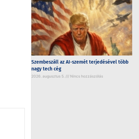
Szembeszáll az AI-szemét terjedésével több
nagy tech cég
2026. augusztus 5.
Nincs hozzászólás