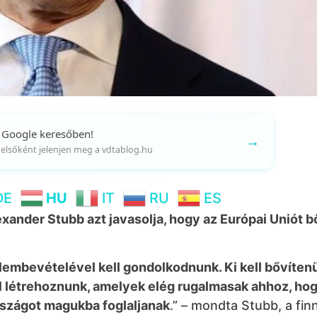
 Google keresőben!
→
gy elsőként jelenjen meg a vdtablog.hu
DE
HU
IT
RU
ES
exander Stubb azt javasolja, hogy az Európai Uniót b
elembevételével kell gondolkodnunk. Ki kell bővíten
l létrehoznunk, amelyek elég rugalmasak ahhoz, ho
rszágot magukba foglaljanak
.” – mondta Stubb, a fin