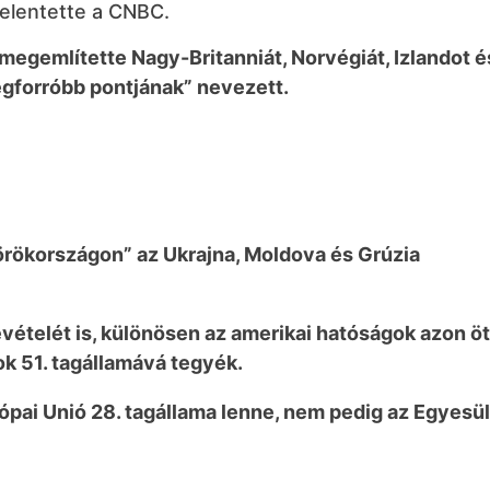
jelentette a CNBC.
 megemlítette Nagy-Britanniát, Norvégiát, Izlandot é
egforróbb pontjának” nevezett.
örökországon” az Ukrajna, Moldova és Grúzia
vételét is, különösen az amerikai hatóságok azon öt
k 51. tagállamává tegyék.
ópai Unió 28. tagállama lenne, nem pedig az Egyesül