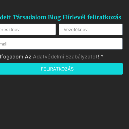
dett Társadalom Blog Hírlevél feliratkozás
lfogadom Az
Adatvédelmi Szabályzatot
! *
FELIRATKOZÁS