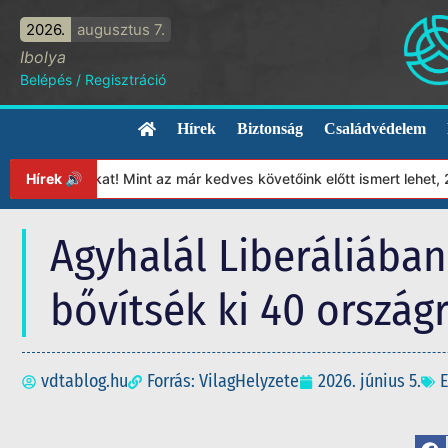
2026.
augusztus 7.
Ibolya
Belépés
/
Regisztráció
Hírek
Biztonság
Családvédelem
ányunkat! Mint az már kedves követőink előtt ismert lehet, 2023-
Hírek 🔊
Agyhalál Liberáliában:
bővítsék ki 40 ország
vdtablog.hu
Forrás: VilagHelyzete
2026. június 5.