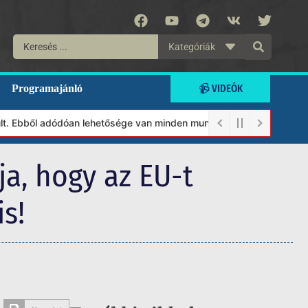
Kategóriák
📹 VIDEÓK
Programajánló
bből adódóan lehetősége van minden munkánkat segíteni kívánó mag
ja, hogy az EU-t
s!