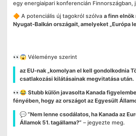
egy energiaipari konferencián Finnországban, 
🔶 A potenciális új tagokról szólva
a finn elnök
Nyugat-Balkán országait, amelyeket „Európa l
👀😱 Véleménye szerint
az EU-nak „komolyan el kell gondolkodnia T
csatlakozási kilátásainak megvitatása után.
👀😂
Stubb külön javasolta Kanada figyelembe
fényében, hogy az országot az Egyesült Államo
💬 “Nem lenne csodálatos, ha Kanada az Eur
Államok 51. tagállama?”
– jegyezte meg.