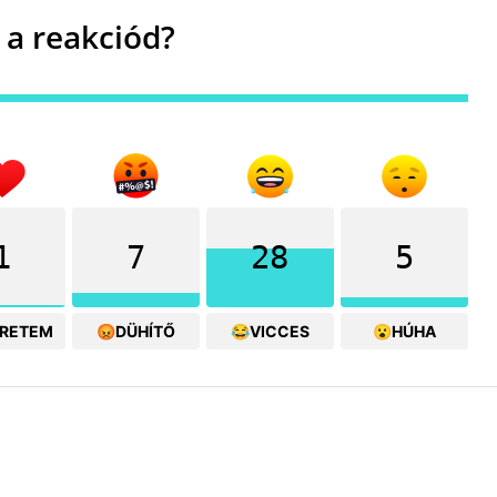
 a reakciód?
1
7
28
5
ERETEM
😡DÜHÍTŐ
😂VICCES
😮HÚHA