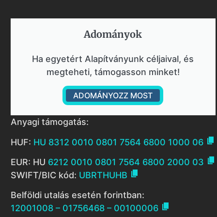
Adományok​
Ha egyetért Alapítványunk céljaival, és
megteheti, támogasson minket!
ADOMÁNYOZZ MOST
Anyagi támogatás:

HUF:
HU 8312 0010 0801 7564 6800 1000 06

EUR: HU
6212 0010 0801 7564 6800 2000 03

SWIFT/BIC kód:
UBRTHUHB
Belföldi utalás esetén forintban:

12001008 – 01756468 – 00100006