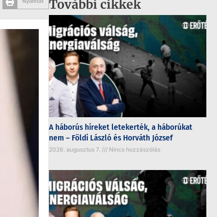
További cikkek
Nyomtat
A háborús híreket letekerték, a háborúkat
nem – Földi László és Horváth József
2026. augusztus 7.
Nincs hozzászólás