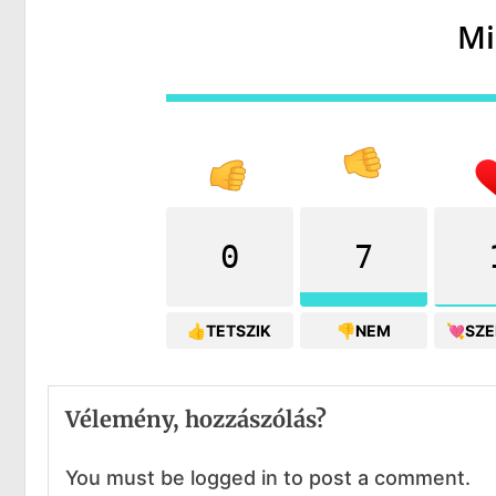
Mi
0
7
👍TETSZIK
👎NEM
💘SZ
Vélemény, hozzászólás?
You must be logged in to post a comment.