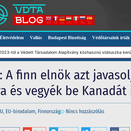
EN
FR
DE
HU
IT
RU
ES
Életvédelem
Vallás
Budapest Bizottság
Védőtársaink írták
tól a Védett Társadalom Alapítvány közhasznú státuszba került. E
 A finn elnök azt javasol
ra és vegyék be Kanadát i
EU
,
EU-birodalom
,
Finnország
Nincs hozzászólás