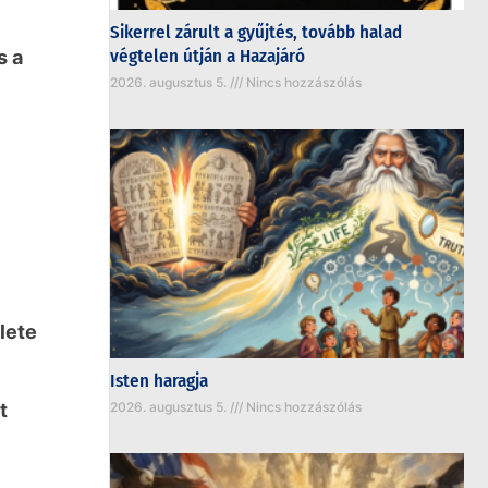
Sikerrel zárult a gyűjtés, tovább halad
végtelen útján a Hazajáró
s a
2026. augusztus 5.
Nincs hozzászólás
lete
Isten haragja
t
2026. augusztus 5.
Nincs hozzászólás