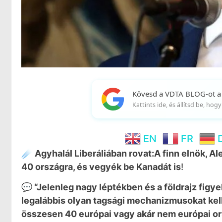
Kövesd a VDTA BLOG-ot a
Kattints ide, és állítsd be, ho
EN
FR
☄️
Agyhalál Liberáliában rovat:
A finn elnök, Al
40 országra, és vegyék be Kanadát is
!
💬 “Jelenleg nagy léptékben és a földrajz figy
legalábbis olyan tagsági mechanizmusokat kel
összesen 40 európai vagy akár nem európai o