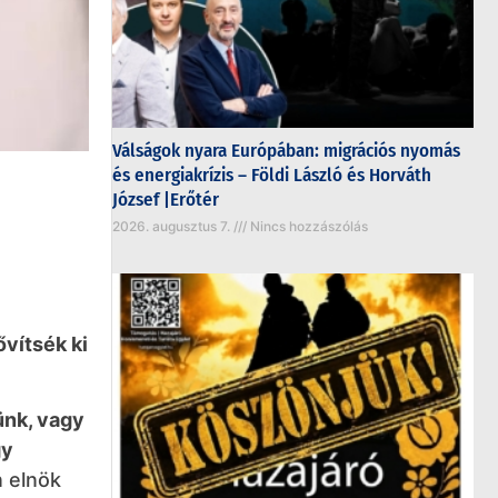
Válságok nyara Európában: migrációs nyomás
és energiakrízis – Földi László és Horváth
József |Erőtér
2026. augusztus 7.
Nincs hozzászólás
ővítsék ki
ünk, vagy
gy
n elnök