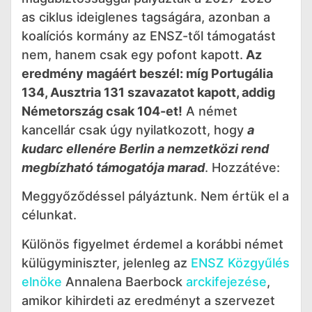
as ciklus ideiglenes tagságára, azonban a
koalíciós kormány az ENSZ-től támogatást
nem, hanem csak egy pofont kapott.
Az
eredmény magáért beszél: míg Portugália
134, Ausztria 131 szavazatot kapott, addig
Németország csak 104-et!
A német
kancellár csak úgy nyilatkozott, hogy
a
kudarc ellenére Berlin a nemzetközi rend
megbízható támogatója marad
. Hozzátéve:
Meggyőződéssel pályáztunk. Nem értük el a
célunkat.
Különös figyelmet érdemel a korábbi német
külügyminiszter, jelenleg az
ENSZ Közgyűlés
elnöke
Annalena Baerbock
arckifejezése
,
amikor kihirdeti az eredményt a szervezet