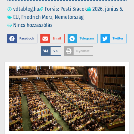
vdtablog.hu
Forrás: Pesti Srácok
2026. június 5.
EU
,
Friedrich Merz
,
Németország
Nincs hozzászólás
Facebook
Email
Telegram
Twitter
VK
Nyomtat