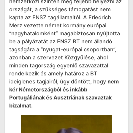
nemzetközi szinten még feljebb helyezni az
országát, a szükséges támogatást nem
kapta az ENSZ tagállamaitól. A Friedrich
Merz vezette német kormány európai
“nagyhatalomként” magabiztosan nyújtotta
be a pályázatát az ENSZ BT nem állandó
tagságára a “nyugat-európai csoportban”,
azonban a szervezet Közgyűlése, ahol
minden tagország egyenlő szavazattal
rendelkezik és amely határoz a BT
ideiglenes tagjairól, úgy döntött, hogy
nem
kér Németországból és inkább
Portugáliának és Ausztriának szavaztak
bizalmat.