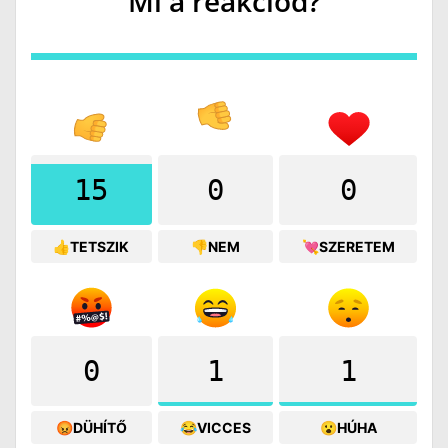
Mi a reakciód?
15
0
0
👍TETSZIK
👎NEM
💘SZERETEM
0
1
1
😡DÜHÍTŐ
😂VICCES
😮HÚHA