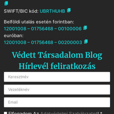


SWIFT/BIC kód:
UBRTHUHB
Belföldi utalás esetén forintban:

12001008 – 01756468 – 00100006
euróban:

12001008 – 01756468 – 00200003
Védett Társadalom Blog
Hírlevél feliratkozás
Elfogadom Az
Adatvédelmi Szabályzatot
! *