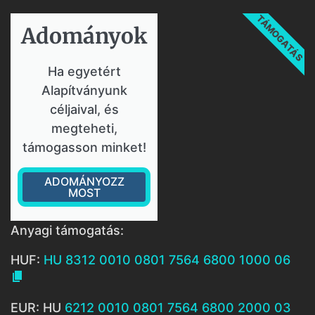
TÁMOGATÁS
Adományok​
Ha egyetért
Alapítványunk
céljaival, és
megteheti,
támogasson minket!
ADOMÁNYOZZ
MOST
Anyagi támogatás:
HUF:
HU 8312 0010 0801 7564 6800 1000 06

EUR: HU
6212 0010 0801 7564 6800 2000 03