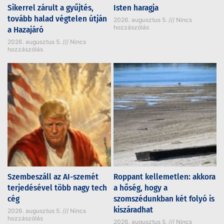
Sikerrel zárult a gyűjtés,
Isten haragja
tovább halad végtelen útján
2026. augusztus 5.
Nincs
hozzászólás
a Hazajáró
2026. augusztus 5.
Nincs
hozzászólás
Szembeszáll az AI-szemét
Roppant kellemetlen: akkora
terjedésével több nagy tech
a hőség, hogy a
cég
szomszédunkban két folyó is
kiszáradhat
2026. augusztus 5.
Nincs
hozzászólás
2026. augusztus 5.
Nincs