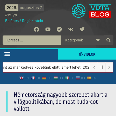
2026.
augusztus 7.
Ibolya
Belépés
/
Regisztráció
📹 VIDEÓK
az már kedves követőink előtt ismert lehet, 2023-tól a Védett Tá
EN
FR
DE
HU
IT
RU
ES
Németország nagyobb szerepet akart a
világpolitikában, de most kudarcot
vallott