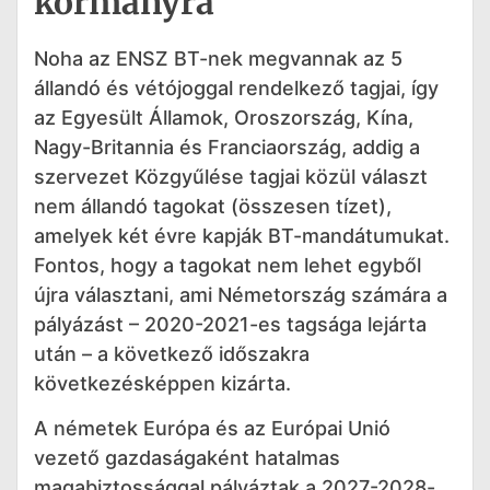
kormányra
Noha az ENSZ BT-nek megvannak az 5
állandó és vétójoggal rendelkező tagjai, így
az Egyesült Államok, Oroszország, Kína,
Nagy-Britannia és Franciaország, addig a
szervezet Közgyűlése tagjai közül választ
nem állandó tagokat (összesen tízet),
amelyek két évre kapják BT-mandátumukat.
Fontos, hogy a tagokat nem lehet egyből
újra választani, ami Németország számára a
pályázást – 2020-2021-es tagsága lejárta
után – a következő időszakra
következésképpen kizárta.
A németek Európa és az Európai Unió
vezető gazdaságaként hatalmas
magabiztossággal pályáztak a 2027-2028-