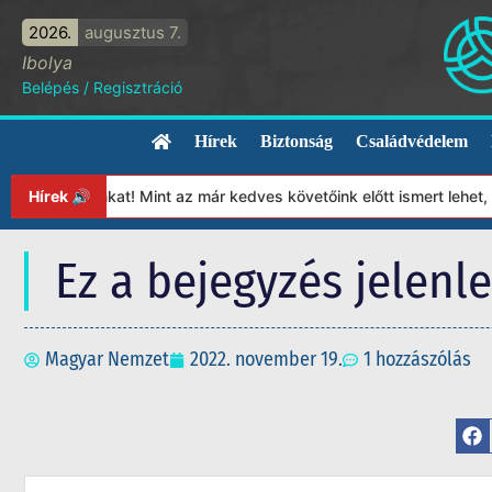
2026.
augusztus 7.
Ibolya
Belépés
/
Regisztráció
Hírek
Biztonság
Családvédelem
pítványunkat! Mint az már kedves követőink előtt ismert lehet, 2
Hírek 🔊
Ez a bejegyzés jelenl
Magyar Nemzet
2022. november 19.
1 hozzászólás