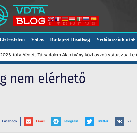
EN
FR
DE
HU
IT
RU
ES
Életvédelem
Vallás
Budapest Bizottság
Védőtársaink írták
023-tól a Védett Társadalom Alapítvány közhasznú státuszba került
eg nem elérhető
Facebook
Email
Telegram
Twitter
VK