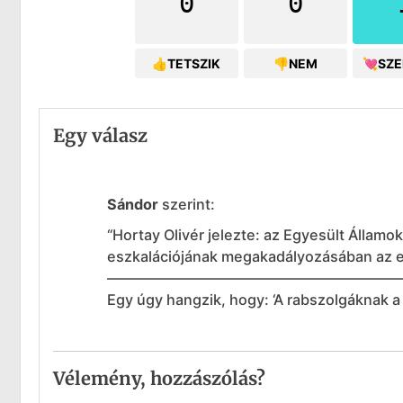
0
0
👍TETSZIK
👎NEM
💘SZ
Egy válasz
Sándor
szerint:
“Hortay Olivér jelezte: az Egyesült Állam
eszkalációjának megakadályozásában az e
————————————————————
Egy úgy hangzik, hogy: ‘A rabszolgáknak a
Vélemény, hozzászólás?