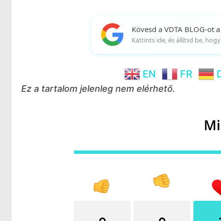
Kövesd a VDTA BLOG-ot a
Kattints ide, és állítsd be, ho
EN
FR
Ez a tartalom jelenleg nem elérhető.
Mi