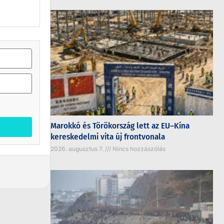
Marokkó és Törökország lett az EU–Kína
kereskedelmi vita új frontvonala
2026. augusztus 7.
Nincs hozzászólás