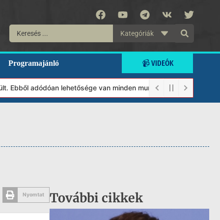
Kategóriák
📹 VIDEÓK
Programajánló
. Ebből adódóan lehetősége van minden munkánkat segíteni kívánó 
További cikkek
Nyomtat