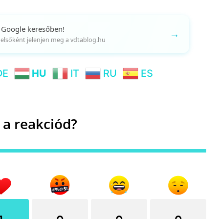
 Google keresőben!
→
gy elsőként jelenjen meg a vdtablog.hu
DE
HU
IT
RU
ES
 a reakciód?