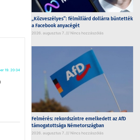
„Közveszélyes”: félmilliárd dollárra büntették
a Facebook anyacégét
2026. augusztus 7.
Nincs hozzászólás
er 19. 20:34
ú
Felmérés: rekordszintre emelkedett az AfD
támogatottsága Németországban
2026. augusztus 7.
Nincs hozzászólás