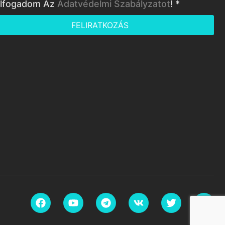
lfogadom Az
Adatvédelmi Szabályzatot
! *
FELIRATKOZÁS