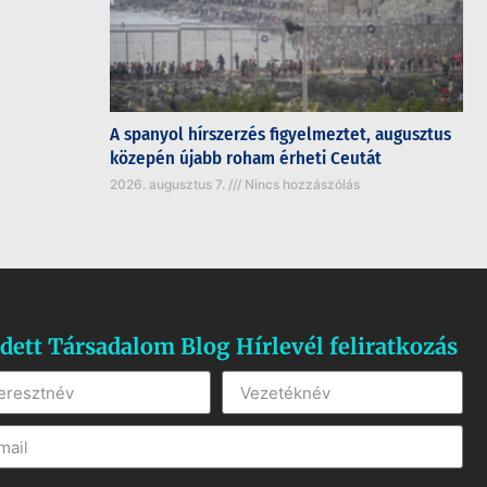
A spanyol hírszerzés figyelmeztet, augusztus
közepén újabb roham érheti Ceutát
2026. augusztus 7.
Nincs hozzászólás
dett Társadalom Blog Hírlevél feliratkozás