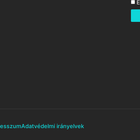
E
resszum
Adatvédelmi irányelvek