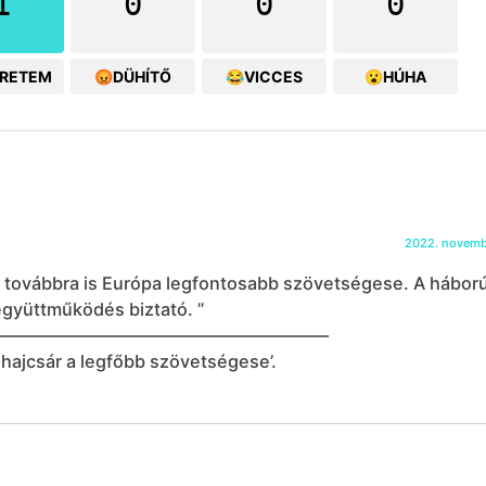
1
0
0
0
ERETEM
😡DÜHÍTŐ
😂VICCES
😮HÚHA
2022. novemb
ok továbbra is Európa legfontosabb szövetségese. A hábor
gyüttműködés biztató. ”
———————————————————–
 hajcsár a legfőbb szövetségese’.