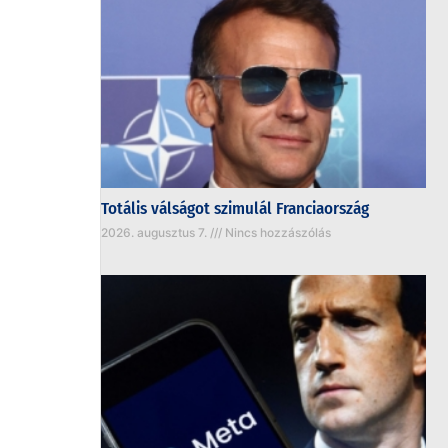
Totális válságot szimulál Franciaország
2026. augusztus 7.
Nincs hozzászólás