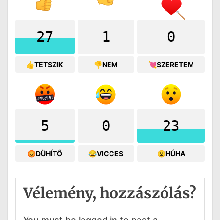
27
1
0
👍TETSZIK
👎NEM
💘SZERETEM
5
0
23
😡DÜHÍTŐ
😂VICCES
😮HÚHA
Vélemény, hozzászólás?
You must be logged in to post a