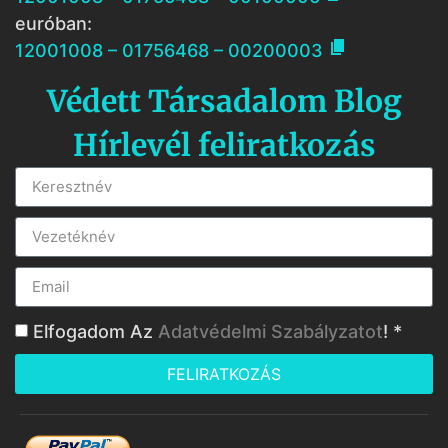
euróban:

12001008 – 01756468 – 00200003
Védett Társadalom Blog
Hírlevél feliratkozás
Elfogadom Az
Adatvédelmi Szabályzatot
! *
FELIRATKOZÁS