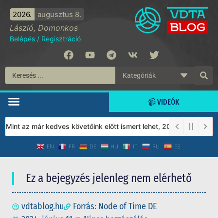
2026.
augusztus 8.
László, Domonkos
Belépés
/
Regisztráció
📹 VIDEÓK
int az már kedves követőink előtt ismert lehet, 2023-tól a Védet
EN
FR
DE
HU
IT
RU
ES
Ez a bejegyzés jelenleg nem elérhető
vdtablog.hu
Forrás: Node of Time DE