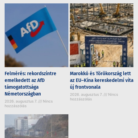
Felmérés: rekordszintre
Marokkó és Törökország lett
emelkedett az AfD
az EU–Kína kereskedelmi vita
támogatottsága
új frontvonala
Németországban
2026. augusztus 7.
Nincs
hozzászólás
2026. augusztus 7.
Nincs
hozzászólás