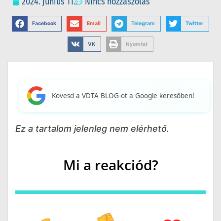
2024. június 11.
Nincs hozzászólás
Facebook
Email
Telegram
Twitter
VK
Nyomtat
Kövesd a VDTA BLOG-ot a Google keresőben!
Ez a tartalom jelenleg nem elérhető.
Mi a reakciód?