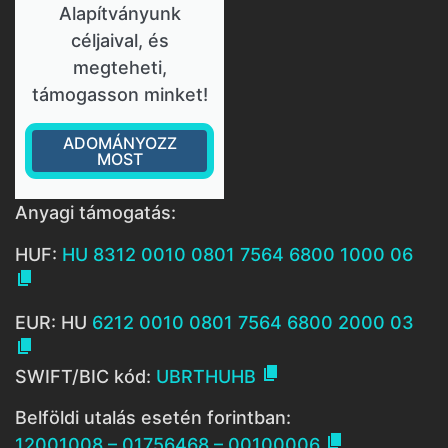
Alapítványunk
céljaival, és
megteheti,
támogasson minket!
ADOMÁNYOZZ
MOST
Anyagi támogatás:
HUF:
HU 8312 0010 0801 7564 6800 1000 06

EUR: HU
6212 0010 0801 7564 6800 2000 03


SWIFT/BIC kód:
UBRTHUHB
Belföldi utalás esetén forintban:

12001008 – 01756468 – 00100006