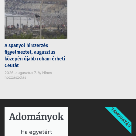
A spanyol hírszerzés
figyelmeztet, augusztus
közepén újabb roham érheti
Ceutát
2026. augusztus 7.
Nincs
hozzászólás
TÁMOGATÁS
Adományok​
Ha egyetért