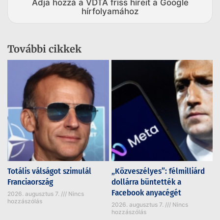
Adja hozzá a VDTA friss híreit a Google
hírfolyamához
További cikkek
Totális válságot szimulál
„Közveszélyes”: félmilliárd
Franciaország
dollárra büntették a
Facebook anyacégét
2026. augusztus 7.
Nincs
hozzászólás
2026. augusztus 7.
Nincs
hozzászólás