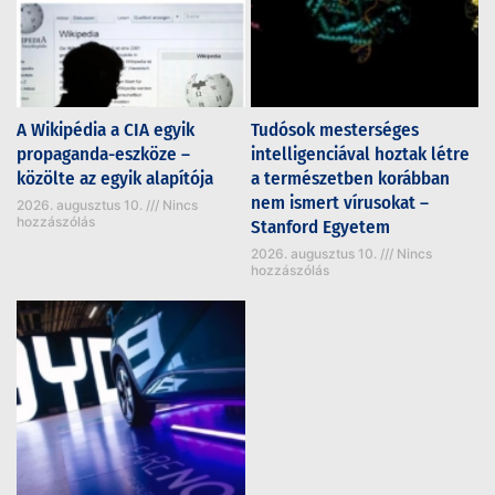
A Wikipédia a CIA egyik
Tudósok mesterséges
propaganda-eszköze –
intelligenciával hoztak létre
közölte az egyik alapítója
a természetben korábban
nem ismert vírusokat –
2026. augusztus 10.
Nincs
hozzászólás
Stanford Egyetem
2026. augusztus 10.
Nincs
hozzászólás