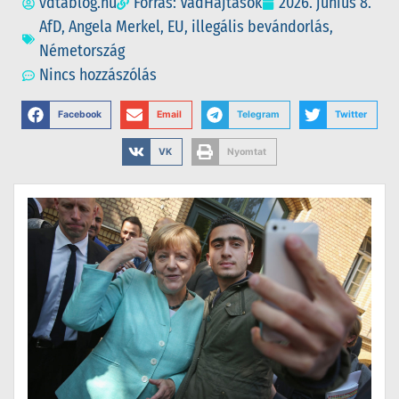
vdtablog.hu
Forrás: VadHajtások
2026. június 8.
AfD
,
Angela Merkel
,
EU
,
illegális bevándorlás
,
Németország
Nincs hozzászólás
Facebook
Email
Telegram
Twitter
VK
Nyomtat