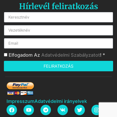
Hírlevél feliratkozás
Elfogadom Az
Adatvédelmi Szabályzatot
! *
FELIRATKOZÁS
Impresszum
Adatvédelmi irányelvek