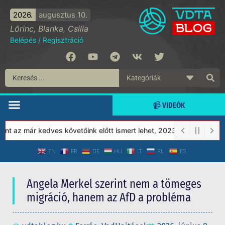
2026.
augusztus 10.
Lőrinc, Blanka, Csilla
Belépés
/
Regisztráció
📹 VIDEÓK
z már kedves követőink előtt ismert lehet, 2023-tól a Védett Tár
EN
FR
DE
HU
IT
RU
ES
Angela Merkel szerint nem a tömeges
migráció, hanem az AfD a probléma