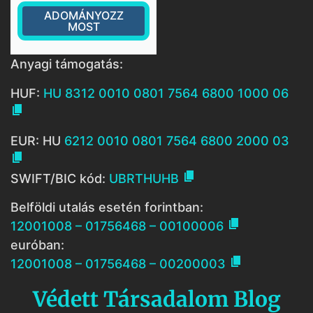
ADOMÁNYOZZ
MOST
Anyagi támogatás:
HUF:
HU 8312 0010 0801 7564 6800 1000 06

EUR: HU
6212 0010 0801 7564 6800 2000 03


SWIFT/BIC kód:
UBRTHUHB
Belföldi utalás esetén forintban:

12001008 – 01756468 – 00100006
euróban:

12001008 – 01756468 – 00200003
Védett Társadalom Blog