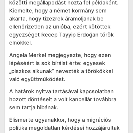
közötti megállapodást hozta fel példaként.
Kiemelte, hogy a német kormány sem
akarta, hogy tízezrek áramoljanak be
ellenőrizetlen az unióba, ezért kötöttek
egyezséget Recep Tayyip Erdoğan török
elnökkel.
Angela Merkel megjegyezte, hogy ezen
lépéséért is sok bírálat érte: egyesek
„piszkos alkunak” nevezték a törökökkel
való együttműködést.
A határok nyitva tartásával kapcsolatban
hozott döntéseit a volt kancellár továbbra
sem tartja hibának.
Elismerte ugyanakkor, hogy a migrációs
politika megoldatlan kérdései hozzájárultak