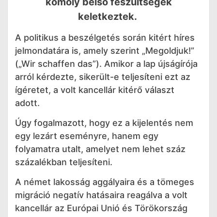
komoly belső feszültségek
keletkeztek.
A politikus a beszélgetés során kitért híres
jelmondatára is, amely szerint „Megoldjuk!”
(„Wir schaffen das”). Amikor a lap újságírója
arról kérdezte, sikerült-e teljesíteni ezt az
ígéretet, a volt kancellár kitérő választ
adott.
Úgy fogalmazott, hogy ez a kijelentés nem
egy lezárt eseményre, hanem egy
folyamatra utalt, amelyet nem lehet száz
százalékban teljesíteni.
A német lakosság aggályaira és a tömeges
migráció negatív hatásaira reagálva a volt
kancellár az Európai Unió és Törökország