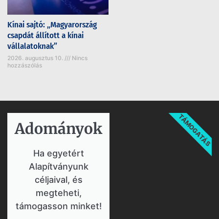
Kínai sajtó: „Magyarország
csapdát állított a kínai
vállalatoknak”
2026. augusztus 10.
Nincs
hozzászólás
TÁMOGATÁS
Adományok​
Ha egyetért
Alapítványunk
céljaival, és
megteheti,
támogasson minket!