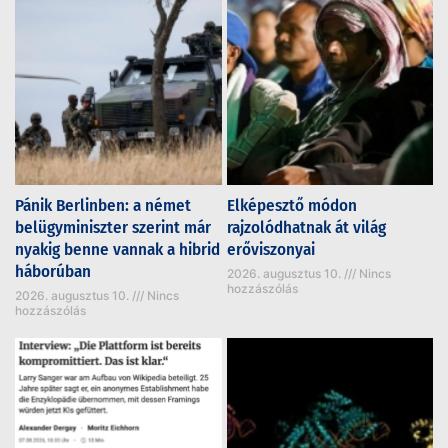
Pánik Berlinben: a német
Elképesztő módon
belügyminiszter szerint már
rajzolódhatnak át világ
nyakig benne vannak a hibrid
erőviszonyai
háborúban
2026. augusztus 10.
Nincs
hozzászólás
2026. augusztus 10.
Nincs
hozzászólás