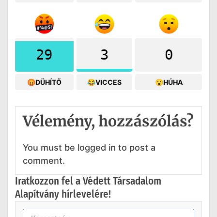
29
3
0
😡DÜHÍTŐ
😂VICCES
😮HÚHA
Vélemény, hozzászólás?
You must be logged in to post a
comment.
Iratkozzon fel a Védett Társadalom
Alapítvány hírlevelére!