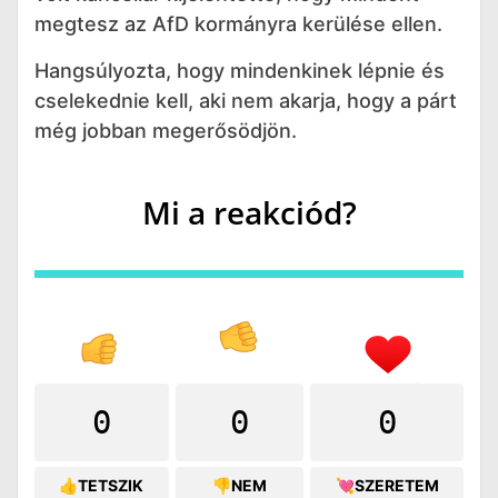
megtesz az AfD kormányra kerülése ellen.
Hangsúlyozta, hogy mindenkinek lépnie és
cselekednie kell, aki nem akarja, hogy a párt
még jobban megerősödjön.
Mi a reakciód?
0
0
0
👍TETSZIK
👎NEM
💘SZERETEM