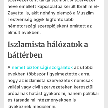
neve emellett kapcsolatba került Ibrahim El-
Zayattal is, akit néhány elemző a Muszlim
Testvériség egyik legfontosabb
németországi szereplőjeként említett az
elmúlt években.
Iszlamista hálózatok a
háttérben
A
német biztonsági szolgálatok
az utóbbi
években többször figyelmeztettek arra,
hogy az iszlamista szervezetek nemcsak
vallási vagy civil szervezeteken keresztül
próbálnak hatást gyakorolni, hanem politikai
és társadalmi intézményekben is
igyekeznek megjelenni.