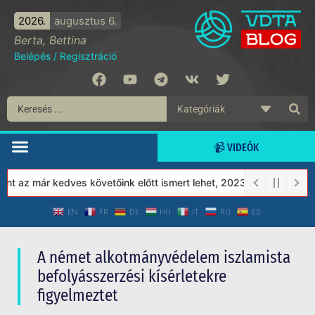
2026.
augusztus 6.
Berta, Bettina
Belépés
/
Regisztráció
📹 VIDEÓK
z már kedves követőink előtt ismert lehet, 2023-tól a Védett Tár
EN
FR
DE
HU
IT
RU
ES
A német alkotmányvédelem iszlamista
befolyásszerzési kísérletekre
figyelmeztet