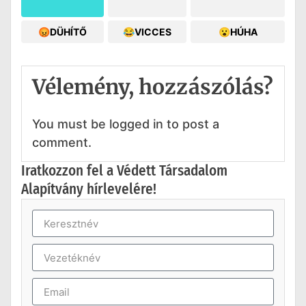
😡DÜHÍTŐ
😂VICCES
😮HÚHA
Vélemény, hozzászólás?
You must be logged in to post a
comment.
Iratkozzon fel a Védett Társadalom
Alapítvány hírlevelére!