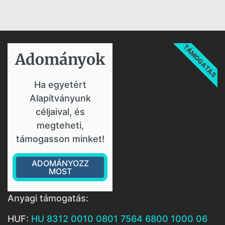
TÁMOGATÁS
Adományok​
Ha egyetért
Alapítványunk
céljaival, és
megteheti,
támogasson minket!
ADOMÁNYOZZ
MOST
Anyagi támogatás:
HUF:
HU 8312 0010 0801 7564 6800 1000 06