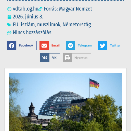
vdtablog.hu
Forrás: Magyar Nemzet
2026. június 8.
EU
,
iszlám
,
muszlimok
,
Németország
Nincs hozzászólás
Facebook
Email
Telegram
Twitter
VK
Nyomtat