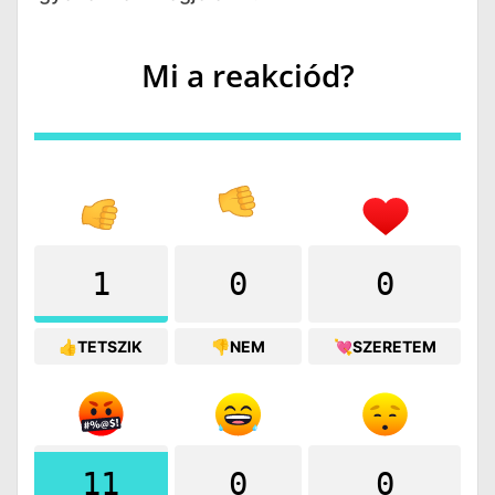
Mi a reakciód?
1
0
0
👍TETSZIK
👎NEM
💘SZERETEM
11
0
0