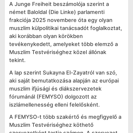
A Junge Freiheit beszámolója szerint a
német Baloldal (Die Linke) parlamenti
frakciója 2025 novembere óta egy olyan
muszlim külpolitikai tanácsadót foglalkoztat,
aki korábban olyan körökben
tevékenykedett, amelyeket több elemző a
Muszlim Testvériséghez közel állónak
tekint.
A lap szerint Sukayna El-Zayatról van szó,
aki saját bemutatkozása alapján az európai
muszlim ifjúsági és diákszervezetek
fórumánál (FEMYSO) dolgozott az
iszlámellenesség elleni felelősként.
A FEMYSO-t több szakértő és megfigyelő a
Muszlim Testvériséghez köthető
szervezetként tartja számon. A szervezet