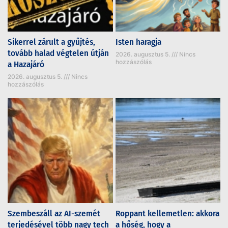
Sikerrel zárult a gyűjtés,
Isten haragja
tovább halad végtelen útján
2026. augusztus 5.
Nincs
hozzászólás
a Hazajáró
2026. augusztus 5.
Nincs
hozzászólás
Szembeszáll az AI-szemét
Roppant kellemetlen: akkora
terjedésével több nagy tech
a hőség, hogy a