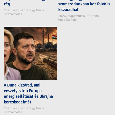
cég
szomszédunkban két folyó is
kiszáradhat
2026. augusztus 5.
Nincs
hozzászólás
2026. augusztus 5.
Nincs
hozzászólás
A Duna kiszárad, ami
veszélyezteti Európa
energiaellátását és Ukrajna
kereskedelmét.
2026. augusztus 5.
Nincs
hozzászólás