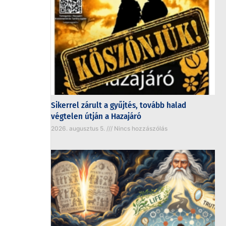
Sikerrel zárult a gyűjtés, tovább halad
végtelen útján a Hazajáró
2026. augusztus 5.
Nincs hozzászólás