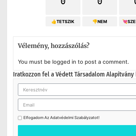
0
0
👍TETSZIK
👎NEM
💘SZ
Vélemény, hozzászólás?
You must be logged in to post a comment.
Iratkozzon fel a Védett Társadalom Alapítvány 
Elfogadom Az
Adatvédelmi Szabályzatot
!