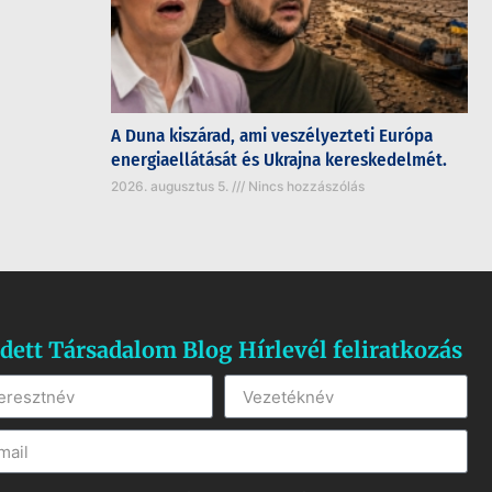
A Duna kiszárad, ami veszélyezteti Európa
energiaellátását és Ukrajna kereskedelmét.
2026. augusztus 5.
Nincs hozzászólás
dett Társadalom Blog Hírlevél feliratkozás