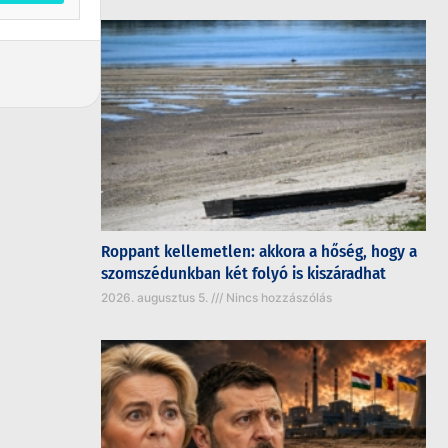
Roppant kellemetlen: akkora a hőség, hogy a
szomszédunkban két folyó is kiszáradhat
2026. augusztus 5.
Nincs hozzászólás