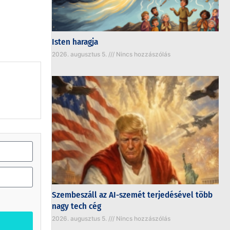
Isten haragja
2026. augusztus 5.
Nincs hozzászólás
Szembeszáll az AI-szemét terjedésével több
nagy tech cég
2026. augusztus 5.
Nincs hozzászólás