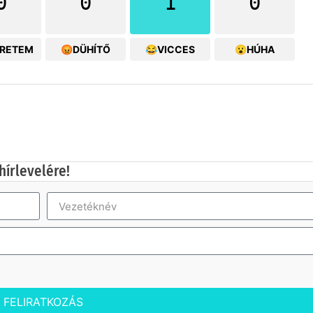
0
0
1
0
ERETEM
😡DÜHÍTŐ
😂VICCES
😮HÚHA
hírlevelére!
FELIRATKOZÁS