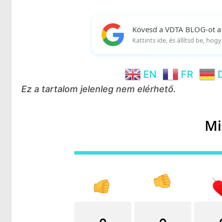
Kövesd a VDTA BLOG-ot a
Kattints ide, és állítsd be, ho
EN
FR
Ez a tartalom jelenleg nem elérhető.
Mi