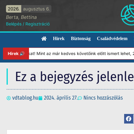
2026.
augusztus 6.
Berta, Bettina
Belépés
/
Regisztráció
Hírek
Biztonság
Családvédelem
tványunkat! Mint az már kedves követőink előtt ismert lehet, 202
Hírek 🔊
Ez a bejegyzés jelenl
vdtablog.hu
2024. április 27.
Nincs hozzászólás