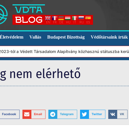
EN
FR
DE
HU
IT
RU
ES
Életvédelem
Vallás
Budapest Bizottság
Védőtársaink írták
3-tól a Védett Társadalom Alapítvány közhasznú státuszba került.
eg nem elérhető
Facebook
Email
Telegram
Twitter
VK