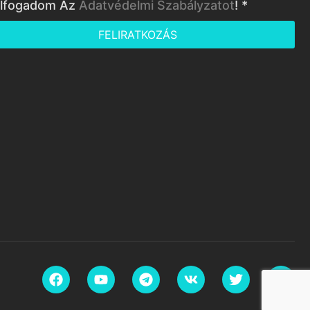
lfogadom Az
Adatvédelmi Szabályzatot
! *
FELIRATKOZÁS