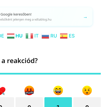
 Google keresőben!
→
gy elsőként jelenjen meg a vdtablog.hu
DE
HU
IT
RU
ES
 a reakciód?