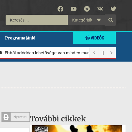
Kategóriák
📹 VIDEÓK
Programajánló
 Ebből adódóan lehetősége van minden munkánkat segíteni kívánó ma
További cikkek
Nyomtat