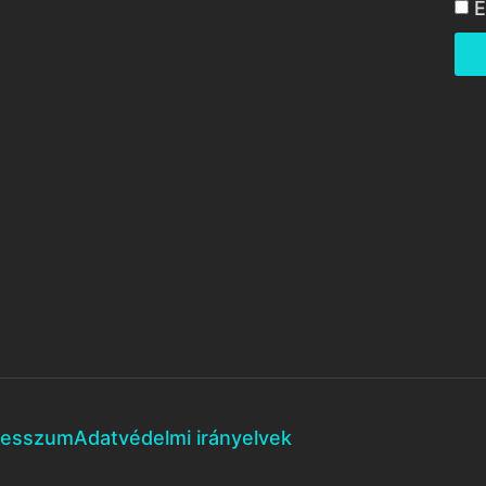
E
resszum
Adatvédelmi irányelvek