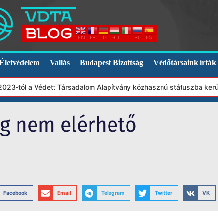
EN
FR
DE
HU
IT
RU
ES
Életvédelem
Vallás
Budapest Bizottság
Védőtársaink írták
3-tól a Védett Társadalom Alapítvány közhasznú státuszba került.
eg nem elérhető
Facebook
Email
Telegram
Twitter
VK