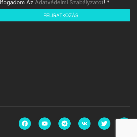
lfogadom Az
Adatvédelmi Szabályzatot
! *
FELIRATKOZÁS