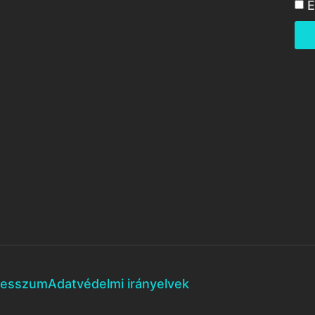
E
resszum
Adatvédelmi irányelvek