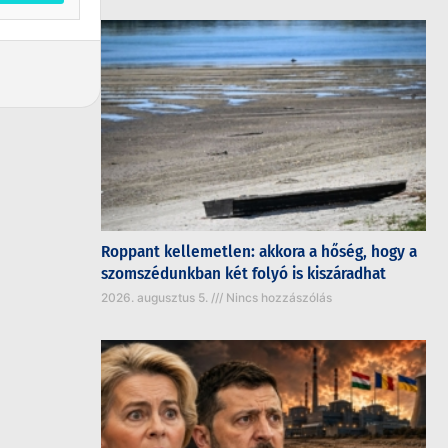
Roppant kellemetlen: akkora a hőség, hogy a
szomszédunkban két folyó is kiszáradhat
2026. augusztus 5.
Nincs hozzászólás