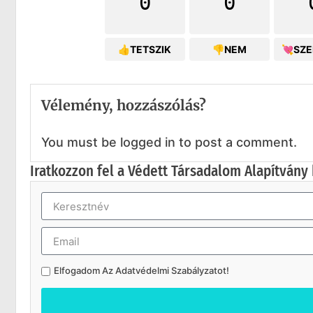
0
0
👍TETSZIK
👎NEM
💘SZ
Vélemény, hozzászólás?
You must be logged in to post a comment.
Iratkozzon fel a Védett Társadalom Alapítvány 
Elfogadom Az
Adatvédelmi Szabályzatot
!