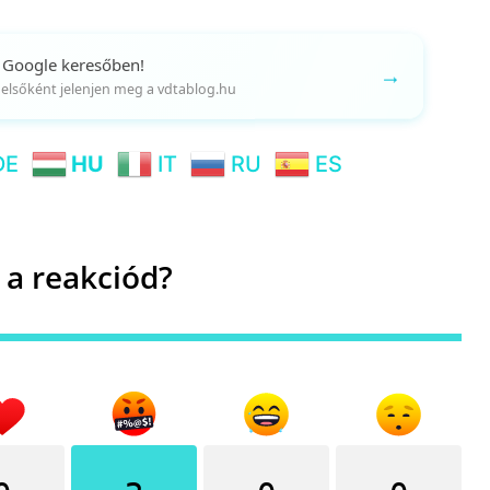
 Google keresőben!
→
gy elsőként jelenjen meg a vdtablog.hu
DE
HU
IT
RU
ES
 a reakciód?