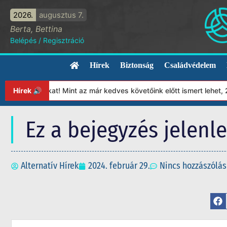
2026.
augusztus 7.
Berta, Bettina
Belépés
/
Regisztráció
Hírek
Biztonság
Családvédelem
tványunkat! Mint az már kedves követőink előtt ismert lehet, 202
Hírek 🔊
Ez a bejegyzés jelenl
Alternatív Hírek
2024. február 29.
Nincs hozzászólás