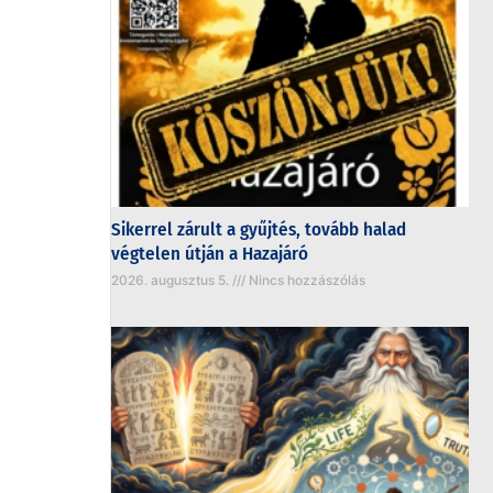
Sikerrel zárult a gyűjtés, tovább halad
végtelen útján a Hazajáró
2026. augusztus 5.
Nincs hozzászólás