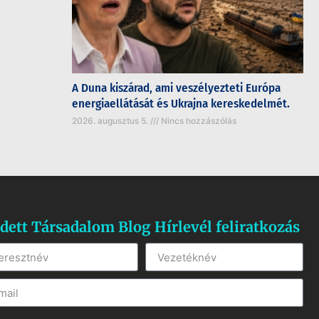
A Duna kiszárad, ami veszélyezteti Európa
energiaellátását és Ukrajna kereskedelmét.
2026. augusztus 5.
Nincs hozzászólás
dett Társadalom Blog Hírlevél feliratkozás