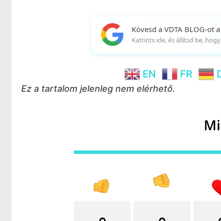
Kövesd a VDTA BLOG-ot a
Kattints ide, és állítsd be, ho
EN
FR
Ez a tartalom jelenleg nem elérhető.
Mi