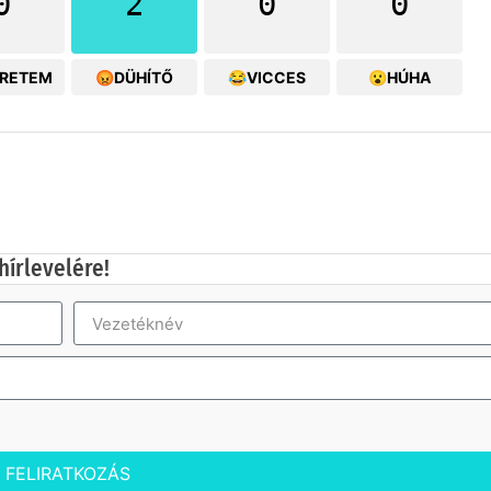
0
2
0
0
ERETEM
😡DÜHÍTŐ
😂VICCES
😮HÚHA
hírlevelére!
FELIRATKOZÁS