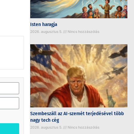
Isten haragja
2026. augusztus 5.
Nincs hozzászólás
Szembeszáll az AI-szemét terjedésével több
nagy tech cég
2026. augusztus 5.
Nincs hozzászólás