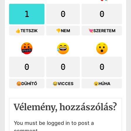
1
0
0
👍TETSZIK
👎NEM
💘SZERETEM
0
0
0
😡DÜHÍTŐ
😂VICCES
😮HÚHA
Vélemény, hozzászólás?
You must be logged in to post a
comment.