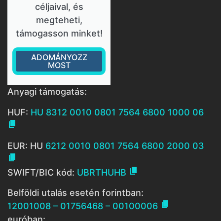
céljaival, és
megteheti,
támogasson minket!
ADOMÁNYOZZ
MOST
Anyagi támogatás:
HUF:
HU 8312 0010 0801 7564 6800 1000 06

EUR: HU
6212 0010 0801 7564 6800 2000 03


SWIFT/BIC kód:
UBRTHUHB
Belföldi utalás esetén forintban:

12001008 – 01756468 – 00100006
euróban: