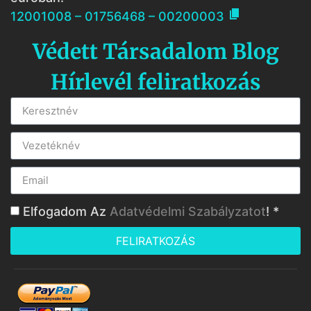

12001008 – 01756468 – 00200003
Védett Társadalom Blog
Hírlevél feliratkozás
Elfogadom Az
Adatvédelmi Szabályzatot
! *
FELIRATKOZÁS