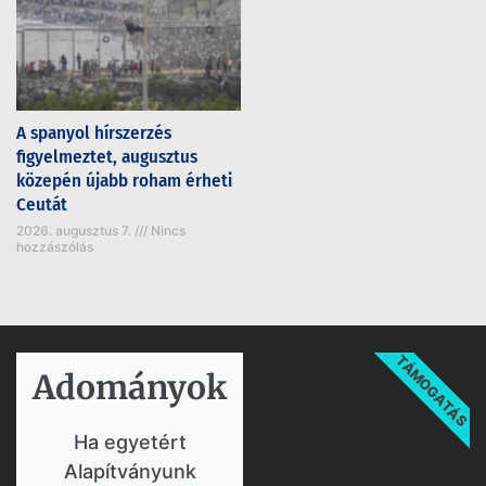
A spanyol hírszerzés
figyelmeztet, augusztus
közepén újabb roham érheti
Ceutát
2026. augusztus 7.
Nincs
hozzászólás
TÁMOGATÁS
Adományok​
Ha egyetért
Alapítványunk