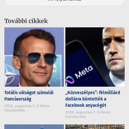
További cikkek
Totális válságot szimulál
„Közveszélyes”: félmilliárd
Franciaország
dollárra büntették a
Facebook anyacégét
2026. augusztus 7.
Nincs
hozzászólás
2026. augusztus 7.
Nincs
hozzászólás