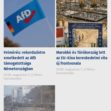
Felmérés: rekordszintre
Marokkó és Törökország lett
emelkedett az AfD
az EU–Kína kereskedelmi vita
támogatottsága
új frontvonala
Németországban
2026. augusztus 7.
Nincs
hozzászólás
2026. augusztus 7.
Nincs
hozzászólás