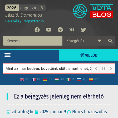
2026.
augusztus 8.
László, Domonkos
Belépés
/
Regisztráció
📹 VIDEÓK
 Mint az már kedves követőink előtt ismert lehet, 2023-tól a Véde
EN
FR
DE
HU
IT
RU
ES
Ez a bejegyzés jelenleg nem elérhető
vdtablog.hu
2025. január 9.
Nincs hozzászólás