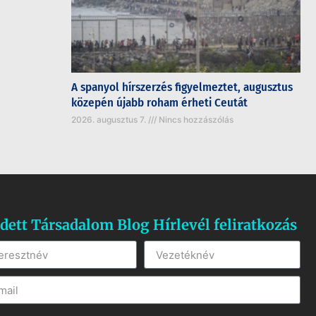
A spanyol hírszerzés figyelmeztet, augusztus
közepén újabb roham érheti Ceutát
2026. augusztus 7.
Nincs hozzászólás
dett Társadalom Blog Hírlevél feliratkozás