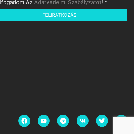
lfogadom Az
Adatvédelmi Szabályzatot
! *
FELIRATKOZÁS