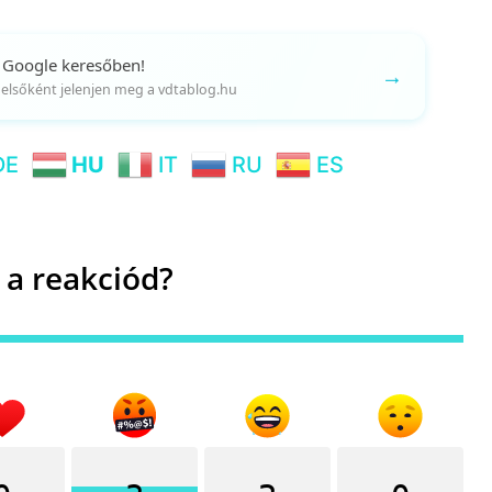
 Google keresőben!
→
gy elsőként jelenjen meg a vdtablog.hu
DE
HU
IT
RU
ES
 a reakciód?