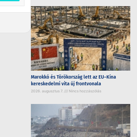
Marokkó és Törökország lett az EU–Kína
kereskedelmi vita új frontvonala
2026. augusztus 7.
Nincs hozzászólás