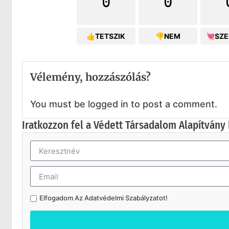
0
0
👍TETSZIK
👎NEM
💘SZ
Vélemény, hozzászólás?
You must be logged in to post a comment.
Iratkozzon fel a Védett Társadalom Alapítvány 
Elfogadom Az
Adatvédelmi Szabályzatot
!