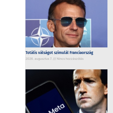
Totális válságot szimulál Franciaország
2026. augusztus 7.
Nincs hozzászólás