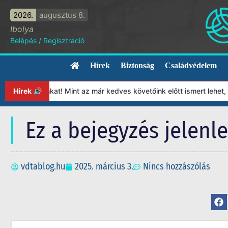
2026.
augusztus 8.
Ibolya
Belépés
/
Regisztráció
Hírek
Biztonság
Családvédelem
ítványunkat! Mint az már kedves követőink előtt ismert lehet, 20
Hírek 🔊
Ez a bejegyzés jelenl
vdtablog.hu
2025. március 3.
Nincs hozzászólás