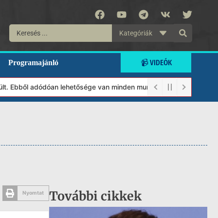
Kategóriák
📹 VIDEÓK
Programajánló
. Ebből adódóan lehetősége van minden munkánkat segíteni kívánó 
További cikkek
Nyomtat