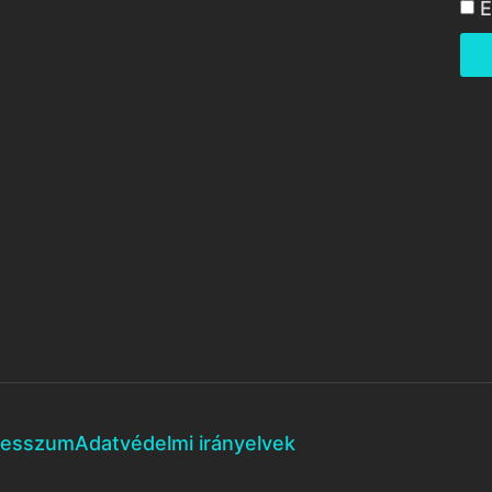
E
resszum
Adatvédelmi irányelvek