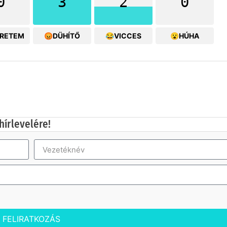
0
3
2
0
ERETEM
😡DÜHÍTŐ
😂VICCES
😮HÚHA
hírlevelére!
FELIRATKOZÁS