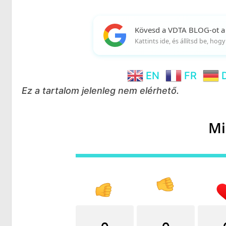
Kövesd a VDTA BLOG-ot a
Kattints ide, és állítsd be, ho
EN
FR
Ez a tartalom jelenleg nem elérhető.
Mi