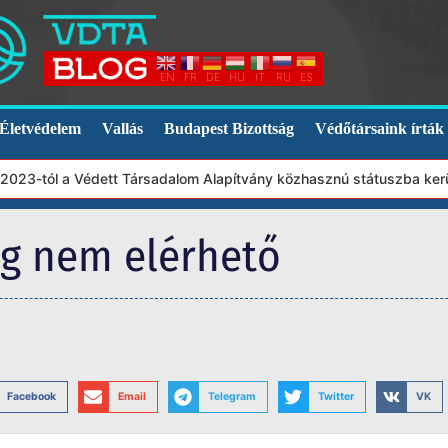
EN
FR
DE
HU
IT
RU
ES
Életvédelem
Vallás
Budapest Bizottság
Védőtársaink írták
23-tól a Védett Társadalom Alapítvány közhasznú státuszba került
eg nem elérhető
Facebook
Email
Telegram
Twitter
VK