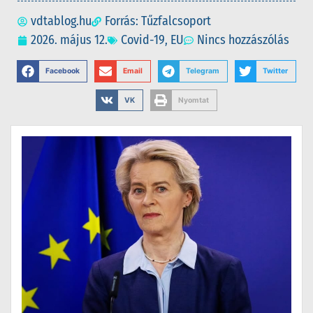
vdtablog.hu
Forrás: Tűzfalcsoport
2026. május 12.
Covid-19
,
EU
Nincs hozzászólás
Facebook
Email
Telegram
Twitter
VK
Nyomtat