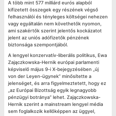
A több mint 577 milliárd eurós alapból
kifizetett összegek egy részének végső
felhasználói és tényleges költségei nehezen
vagy egyáltalán nem követhetők nyomon,
ami szakértők szerint jelentős kockázatot
jelent az uniós adófizetők pénzének
biztonsága szempontjából.
A lengyel konzervatív-liberális politikus, Ewa
Zajączkowska-Hernik európai parlamenti
képviselő május 9-i X-bejegyzésében „új
von der Leyen-ügynek” minősítette a
jelenséget, és arra figyelmeztetett, hogy ez
„az Európai Bizottság egyik legnagyobb
pénzügyi botránya” lehet. Zajączkowska-
Hernik szerint a mainstream lengyel média
sem foglalkozik kellőképpen az üggyel,