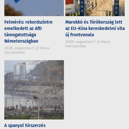
Felmérés: rekordszintre
Marokkó és Törökország lett
emelkedett az AfD
az EU–Kína kereskedelmi vita
támogatottsága
új frontvonala
Németországban
2026. augusztus 7.
Nincs
hozzászólás
2026. augusztus 7.
Nincs
hozzászólás
A spanyol hírszerzés