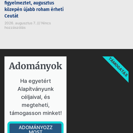
figyelmeztet, augusztus
közepén újabb roham érheti
Ceutát
2026. augusztus 7.
Nincs
hozzászólás
TÁMOGATÁS
Adományok​
Ha egyetért
Alapítványunk
céljaival, és
megteheti,
támogasson minket!
ADOMÁNYOZZ
MOST