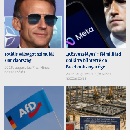
Totális válságot szimulál
„Közveszélyes”: félmilliárd
Franciaország
dollárra büntették a
Facebook anyacégét
2026. augusztus 7.
Nincs
hozzászólás
2026. augusztus 7.
Nincs
hozzászólás