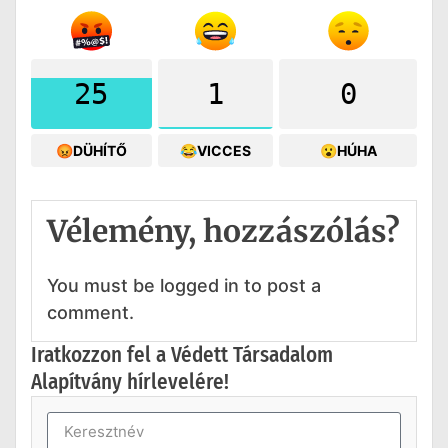
25
1
0
😡DÜHÍTŐ
😂VICCES
😮HÚHA
Vélemény, hozzászólás?
You must be logged in to post a
comment.
Iratkozzon fel a Védett Társadalom
Alapítvány hírlevelére!