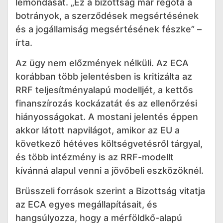
lemondását. „Ez a bizottság már régóta a
botrányok, a szerződések megsértésének
és a jogállamiság megsértésének fészke” –
írta.
Az ügy nem előzmények nélküli. Az ECA
korábban több jelentésben is kritizálta az
RRF teljesítményalapú modelljét, a kettős
finanszírozás kockázatát és az ellenőrzési
hiányosságokat. A mostani jelentés éppen
akkor látott napvilágot, amikor az EU a
következő hétéves költségvetésről tárgyal,
és több intézmény is az RRF-modellt
kívánná alapul venni a jövőbeli eszközöknél.
Brüsszeli források szerint a Bizottság vitatja
az ECA egyes megállapításait, és
hangsúlyozza, hogy a mérföldkő-alapú