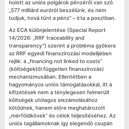
holott az uniós polgárok pénzéről van szó.
„577 milliárd euróról beszélünk, és nem
tudjuk, hová tűnt a pénz” – írta a posztban.
Az ECA különjelentése (Special Report
14/2026: „RRF traceability and
transparency”) szerint a probléma gyökere
az RRF egyedi finanszírozási modelljében
rejlik: a „financing not linked to costs”
(költségektől független finanszírozás)
mechanizmusában. Ellentétben a
hagyományos uniós támogatásokkal, itt a
kifizetések nem a ténylegesen felmerült
költségek utólagos elszámolásához
kötődnek, hanem előre meghatározott
„mérföldkövek” és célok teljesítéséhez. Az
uniós tagállamoknak így elegendő csupán