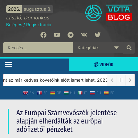
2026.
augusztus 8.
László, Domonkos
Belépés
/
Regisztráció
📹 VIDEÓK
z már kedves követőink előtt ismert lehet, 2023-tól a Védett Tár
EN
FR
DE
HU
IT
RU
ES
Az Európai Számvevőszék jelentése
alapján elherdálták az európai
adófizetői pénzeket