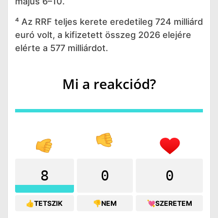
május 6–10.
⁴ Az RRF teljes kerete eredetileg 724 milliárd
euró volt, a kifizetett összeg 2026 elejére
elérte a 577 milliárdot.
Mi a reakciód?
8
0
0
👍TETSZIK
👎NEM
💘SZERETEM