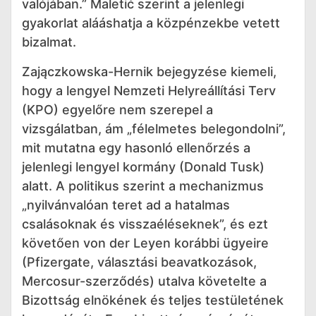
valójában.” Maletić szerint a jelenlegi
gyakorlat alááshatja a közpénzekbe vetett
bizalmat.
Zajączkowska-Hernik bejegyzése kiemeli,
hogy a lengyel Nemzeti Helyreállítási Terv
(KPO) egyelőre nem szerepel a
vizsgálatban, ám „félelmetes belegondolni”,
mit mutatna egy hasonló ellenőrzés a
jelenlegi lengyel kormány (Donald Tusk)
alatt. A politikus szerint a mechanizmus
„nyilvánvalóan teret ad a hatalmas
csalásoknak és visszaéléseknek”, és ezt
követően von der Leyen korábbi ügyeire
(Pfizergate, választási beavatkozások,
Mercosur-szerződés) utalva követelte a
Bizottság elnökének és teljes testületének