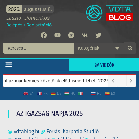
2026.
augusztus 8.
László, Domonkos
Belépés
/
Regisztráció
📹 VIDEÓK
az már kedves követőink előtt ismert lehet, 2023-tól a Védett Tá
EN
FR
DE
HU
IT
RU
ES
AZ IGAZSÁG NAPJA 2025
vdtablog.hu
Forrás: Karpatia Studió