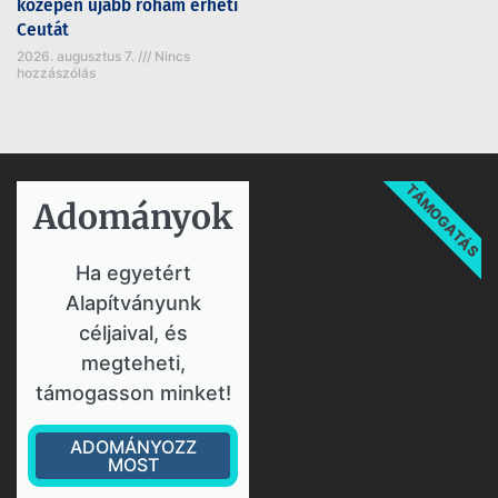
közepén újabb roham érheti
Ceutát
2026. augusztus 7.
Nincs
hozzászólás
TÁMOGATÁS
Adományok​
Ha egyetért
Alapítványunk
céljaival, és
megteheti,
támogasson minket!
ADOMÁNYOZZ
MOST