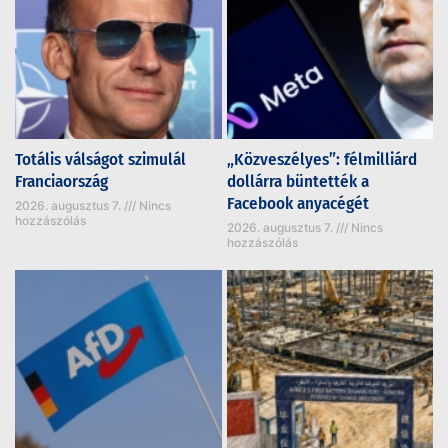
Totális válságot szimulál
„Közveszélyes”: félmilliárd
Franciaország
dollárra büntették a
Facebook anyacégét
2026. augusztus 7.
Nincs
hozzászólás
2026. augusztus 7.
Nincs
hozzászólás