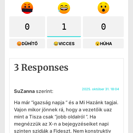
0
1
0
😡DÜHÍTŐ
😂VICCES
😮HÚHA
3 Responses
2025. október 31. 18:04
SuZanna
szerint:
Ha már “igazság napja ” és a Mi Hazánk tagjai.
Vajon mikor jönnek rá, hogy a vezetőik uaz
mint a Tisza csak “jobb oldalról “. Ha
megnézzük az X-n a bejegyzéseiket napi
szinten szidják a Fideszt. Nem konstruktiv