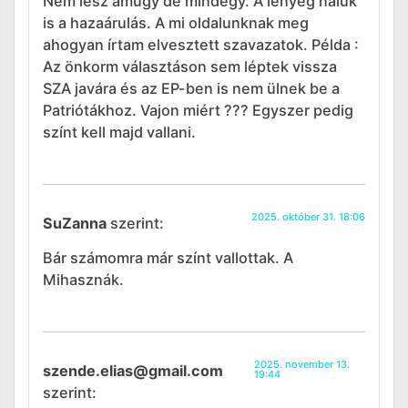
Nem lesz amúgy de mindegy. A lényeg náluk
is a hazaárulás. A mi oldalunknak meg
ahogyan írtam elvesztett szavazatok. Példa :
Az önkorm választáson sem léptek vissza
SZA javára és az EP-ben is nem ülnek be a
Patriótákhoz. Vajon miért ??? Egyszer pedig
színt kell majd vallani.
2025. október 31. 18:06
SuZanna
szerint:
Bár számomra már színt vallottak. A
Mihasznák.
2025. november 13.
szende.elias@gmail.com
19:44
szerint: