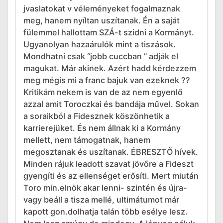
jvaslatokat v véleményeket fogalmaznak
meg, hanem nyíltan uszítanak. Én a saját
fülemmel hallottam SZÁ-t szidni a Kormányt.
Ugyanolyan hazaárulók mint a tiszások.
Mondhatni csak “jobb cuccban ” adják el
magukat. Már akinek. Azért hadd kérdezzem
meg mégis mi a franc bajuk van ezeknek ??
Kritikám nekem is van de az nem egyenlő
azzal amit Toroczkai és bandája művel. Sokan
a soraikból a Fidesznek köszönhetik a
karrierejüket. És nem állnak ki a Kormány
mellett, nem támogatnak, hanem
megosztanak és uszítanak. ÉBRESZTŐ hívek.
Minden rájuk leadott szavat jövőre a Fideszt
gyengíti és az ellenséget erősíti. Mert miután
Toro min.elnök akar lenni- szintén és újra-
vagy beáll a tisza mellé, ultimátumot már
kapott gon.dolhatja talán több esélye lesz.