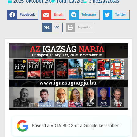
2025. október 29.
Földi László
3 hozzászólás
Facebook
Email
Telegram
Twitter
VK
Nyomtat
Kövesd a VDTA BLOG-ot a Google keresőben!