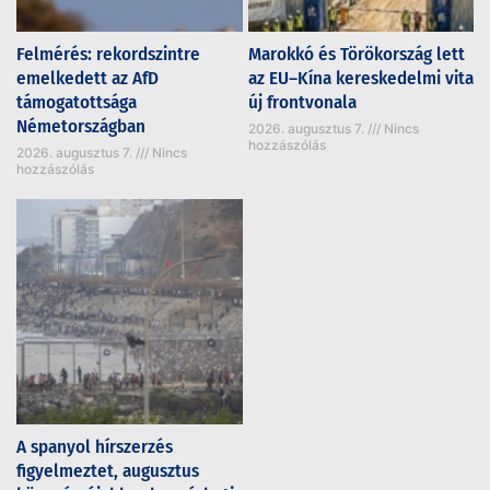
Felmérés: rekordszintre
Marokkó és Törökország lett
emelkedett az AfD
az EU–Kína kereskedelmi vita
támogatottsága
új frontvonala
Németországban
2026. augusztus 7.
Nincs
hozzászólás
2026. augusztus 7.
Nincs
hozzászólás
A spanyol hírszerzés
figyelmeztet, augusztus