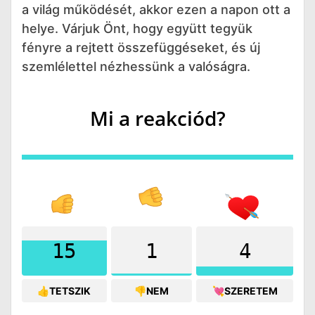
a világ működését, akkor ezen a napon ott a
helye. Várjuk Önt, hogy együtt tegyük
fényre a rejtett összefüggéseket, és új
szemlélettel nézhessünk a valóságra.
Mi a reakciód?
15
1
4
👍TETSZIK
👎NEM
💘SZERETEM