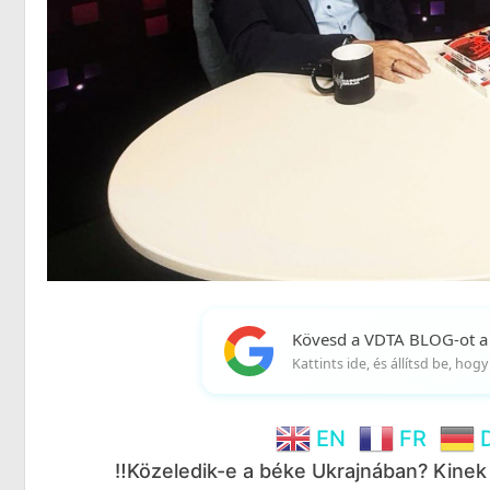
Kövesd a VDTA BLOG-ot a
Kattints ide, és állítsd be, ho
EN
FR
‼️Közeledik-e a béke Ukrajnában? Kinek