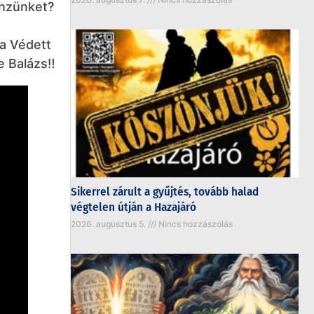
énzünket?
 a Védett
 Balázs‼️
Sikerrel zárult a gyűjtés, tovább halad
végtelen útján a Hazajáró
2026. augusztus 5.
Nincs hozzászólás