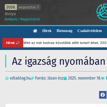
2026.
augusztus 7.
Ibolya
Belépés
/
Regisztráció
Hírek
Biztonság
Családvédelem
nkat! Mint az már kedves követőink előtt ismert lehet, 2023-tól 
Hírek 🔊
Az igazság nyomában 5
vdtablog.hu
Forrás: Józan ész
2025. november 18.