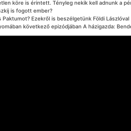
tlen köre is érintett. Tényleg nekik kell adnunk a p
zkij is fogott ember?
s Paktumot? Ezekről is beszélgetünk Földi Lászlóval
nyomában következő epizódjában A házigazda: Bende