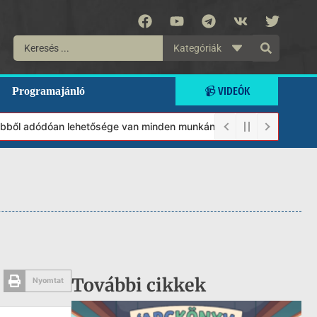
Kategóriák
📹 VIDEÓK
Programajánló
 adódóan lehetősége van minden munkánkat segíteni kívánó magánsz
További cikkek
Nyomtat