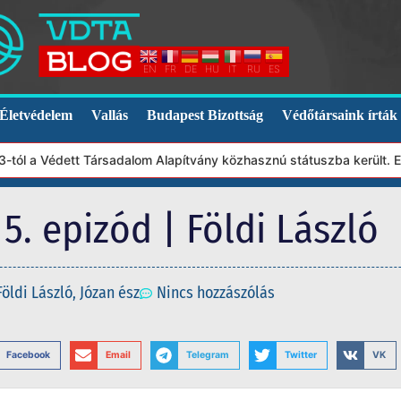
EN
FR
DE
HU
IT
RU
ES
Életvédelem
Vallás
Budapest Bizottság
Védőtársaink írták
a Védett Társadalom Alapítvány közhasznú státuszba került. Ebből
. epizód | Földi László
Földi László
,
Józan ész
Nincs hozzászólás
Facebook
Email
Telegram
Twitter
VK