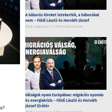
A háborús híreket letekerték, a háborúkat
nem – Földi László és Horváth József
2026. augusztus 7.
Nincs hozzászólás
Válságok nyara Európában: migrációs nyomás
és energiakrízis – Földi László és Horváth
József |Erőtér
pa?
2026. augusztus 7.
Nincs hozzászólás