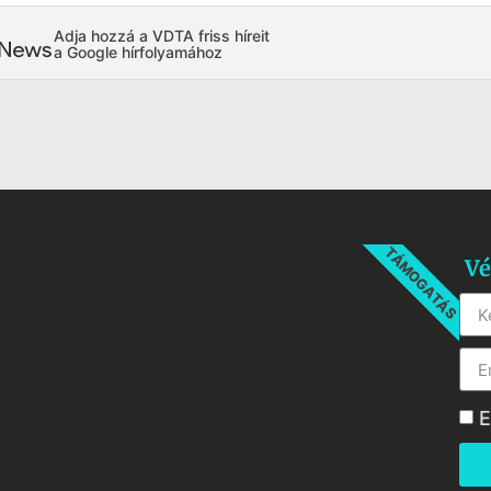
Adja hozzá a VDTA friss híreit
a Google hírfolyamához
TÁMOGATÁS
Vé
E