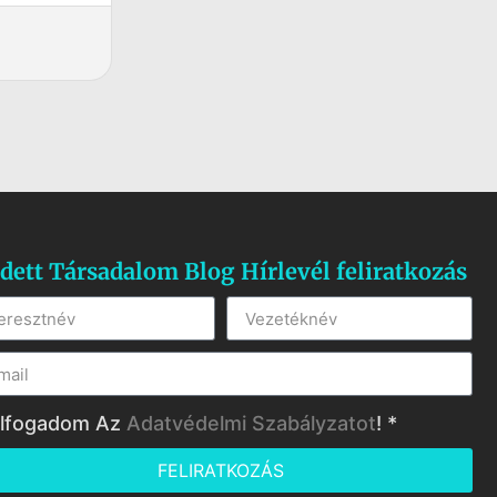
dett Társadalom Blog Hírlevél feliratkozás
lfogadom Az
Adatvédelmi Szabályzatot
! *
FELIRATKOZÁS