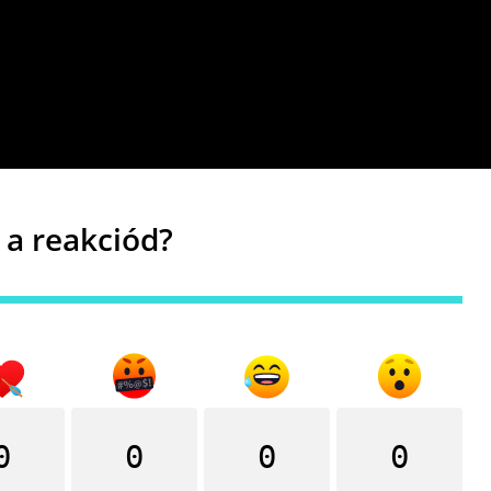
 a reakciód?
0
0
0
0