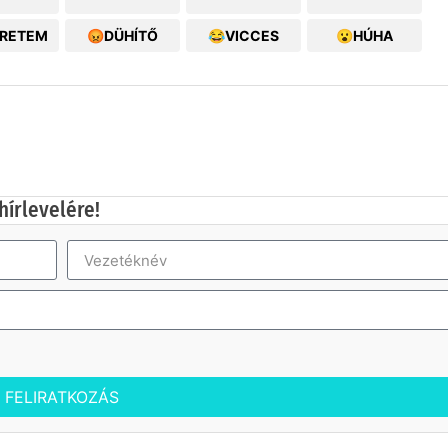
ERETEM
😡DÜHÍTŐ
😂VICCES
😮HÚHA
hírlevelére!
FELIRATKOZÁS