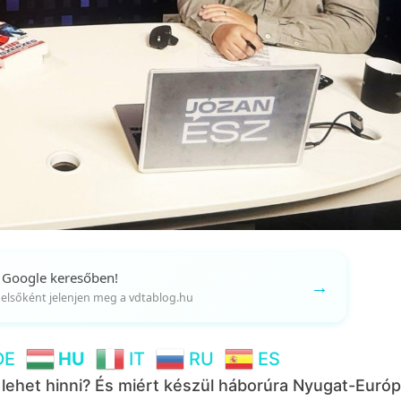
 Google keresőben!
→
gy elsőként jelenjen meg a vdtablog.hu
DE
HU
IT
RU
ES
 lehet hinni? És miért készül háborúra Nyugat-Euró