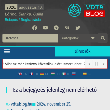
2026.
augusztus 10.
Lőrinc, Blanka, Csilla
Belépés
/
Regisztráció
📹 VIDEÓK
 Mint az már kedves követőink előtt ismert lehet, 2023-tól a Véde
EN
FR
DE
HU
IT
RU
ES
Ez a bejegyzés jelenleg nem elérhető
vdtablog.hu
2024. november 25.