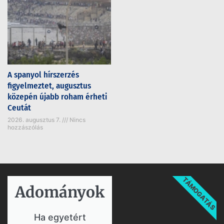
A spanyol hírszerzés
figyelmeztet, augusztus
közepén újabb roham érheti
Ceutát
2026. augusztus 7.
Nincs
hozzászólás
TÁMOGATÁS
Adományok​
Ha egyetért