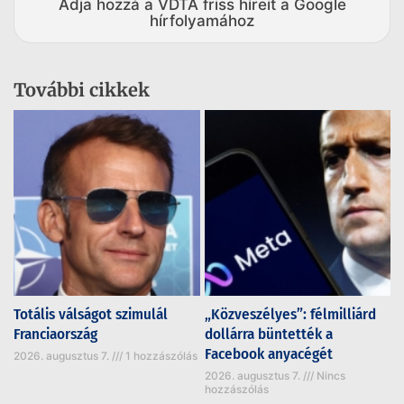
Adja hozzá a VDTA friss híreit a Google
hírfolyamához
További cikkek
Totális válságot szimulál
„Közveszélyes”: félmilliárd
Franciaország
dollárra büntették a
Facebook anyacégét
2026. augusztus 7.
1 hozzászólás
2026. augusztus 7.
Nincs
hozzászólás