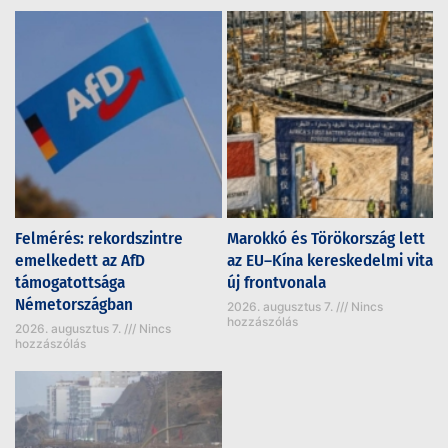
Felmérés: rekordszintre
Marokkó és Törökország lett
emelkedett az AfD
az EU–Kína kereskedelmi vita
támogatottsága
új frontvonala
Németországban
2026. augusztus 7.
Nincs
hozzászólás
2026. augusztus 7.
Nincs
hozzászólás