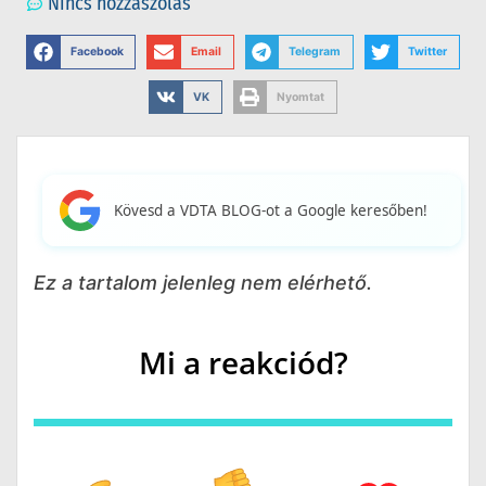
Nincs hozzászólás
Facebook
Email
Telegram
Twitter
VK
Nyomtat
Kövesd a VDTA BLOG-ot a Google keresőben!
Ez a tartalom jelenleg nem elérhető.
Mi a reakciód?