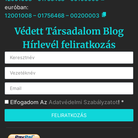
euróban:

12001008 – 01756468 – 00200003
Védett Társadalom Blog
Hírlevél feliratkozás
Elfogadom Az
Adatvédelmi Szabályzatot
! *
FELIRATKOZÁS