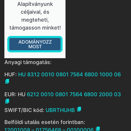
Alapítványunk
céljaival, és
megteheti,
támogasson minket!
ADOMÁNYOZZ
MOST
Anyagi támogatás:
HUF:
HU 8312 0010 0801 7564 6800 1000 06

EUR: HU
6212 0010 0801 7564 6800 2000 03


SWIFT/BIC kód:
UBRTHUHB
Belföldi utalás esetén forintban:

12001008 – 01756468 – 00100006