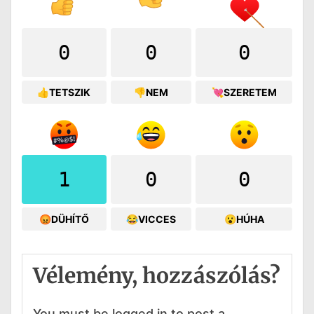
0
0
0
👍TETSZIK
👎NEM
💘SZERETEM
1
0
0
😡DÜHÍTŐ
😂VICCES
😮HÚHA
Vélemény, hozzászólás?
You must be logged in to post a