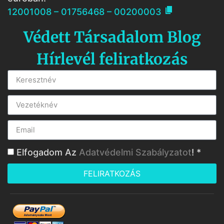

12001008 – 01756468 – 00200003
Védett Társadalom Blog
Hírlevél feliratkozás
Elfogadom Az
Adatvédelmi Szabályzatot
! *
FELIRATKOZÁS