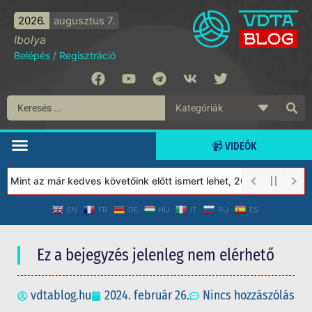
2026.
augusztus 7.
Ibolya
Belépés
/
Regisztráció
📹 VIDEÓK
int az már kedves követőink előtt ismert lehet, 2023-tól a Védet
EN
FR
DE
HU
IT
RU
ES
Ez a bejegyzés jelenleg nem elérhető
vdtablog.hu
2024. február 26.
Nincs hozzászólás