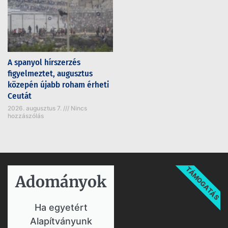
A spanyol hírszerzés
figyelmeztet, augusztus
közepén újabb roham érheti
Ceutát
2026. augusztus 7.
Nincs
hozzászólás
TÁMOGATÁS
Adományok​
Ha egyetért
Alapítványunk