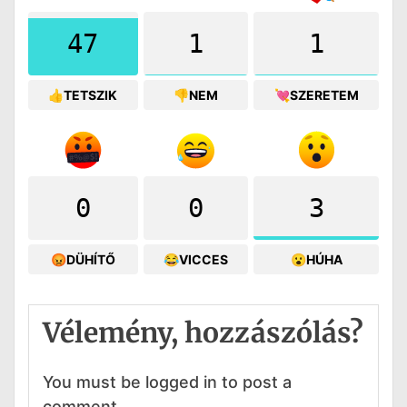
47
1
1
👍TETSZIK
👎NEM
💘SZERETEM
0
0
3
😡DÜHÍTŐ
😂VICCES
😮HÚHA
Vélemény, hozzászólás?
You must be logged in to post a
comment.