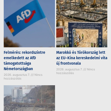
Felmérés: rekordszintre
Marokkó és Törökország lett
emelkedett az AfD
az EU–Kína kereskedelmi vita
támogatottsága
új frontvonala
Németországban
2026. augusztus 7.
Nincs
hozzászólás
2026. augusztus 7.
Nincs
hozzászólás