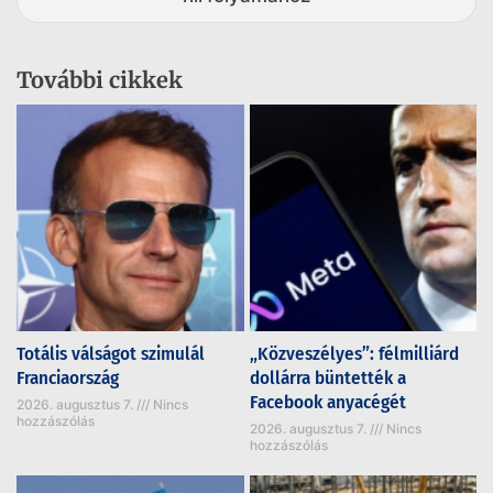
További cikkek
Totális válságot szimulál
„Közveszélyes”: félmilliárd
Franciaország
dollárra büntették a
Facebook anyacégét
2026. augusztus 7.
Nincs
hozzászólás
2026. augusztus 7.
Nincs
hozzászólás