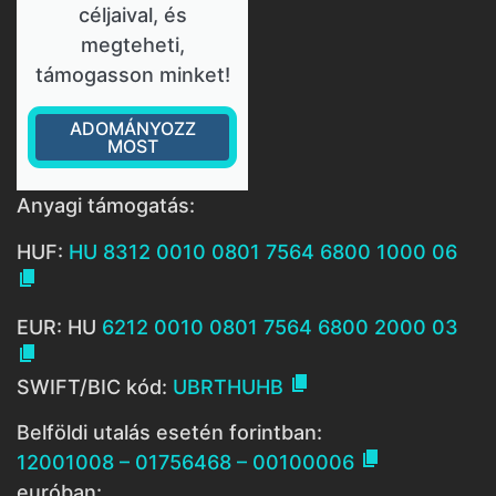
céljaival, és
megteheti,
támogasson minket!
ADOMÁNYOZZ
MOST
Anyagi támogatás:
HUF:
HU 8312 0010 0801 7564 6800 1000 06

EUR: HU
6212 0010 0801 7564 6800 2000 03


SWIFT/BIC kód:
UBRTHUHB
Belföldi utalás esetén forintban:

12001008 – 01756468 – 00100006
euróban: