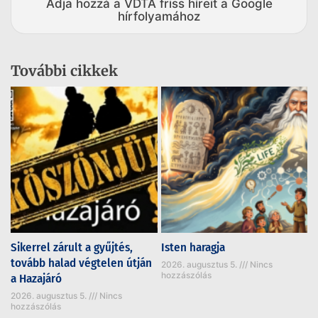
Adja hozzá a VDTA friss híreit a Google
hírfolyamához
További cikkek
Sikerrel zárult a gyűjtés,
Isten haragja
tovább halad végtelen útján
2026. augusztus 5.
Nincs
hozzászólás
a Hazajáró
2026. augusztus 5.
Nincs
hozzászólás