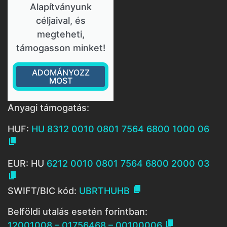
Alapítványunk
céljaival, és
megteheti,
támogasson minket!
ADOMÁNYOZZ
MOST
Anyagi támogatás:
HUF:
HU 8312 0010 0801 7564 6800 1000 06

EUR: HU
6212 0010 0801 7564 6800 2000 03


SWIFT/BIC kód:
UBRTHUHB
Belföldi utalás esetén forintban:

12001008 – 01756468 – 00100006