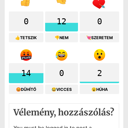
0
12
0
👍TETSZIK
👎NEM
💘SZERETEM
14
0
2
😡DÜHÍTŐ
😂VICCES
😮HÚHA
Vélemény, hozzászólás?
You must be logged in to post a