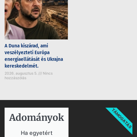
A Duna kiszárad, ami
veszélyezteti Európa
energiaellátását és Ukrajna
kereskedelmét.
2026. augusztus 5.
Nincs
hozzászólás
TÁMOGATÁS
Adományok​
Ha egyetért