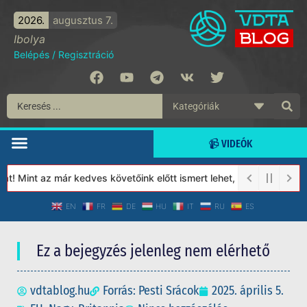
2026.
augusztus 7.
Ibolya
Belépés
/
Regisztráció
📹 VIDEÓK
! Mint az már kedves követőink előtt ismert lehet, 2023-tól a Vé
EN
FR
DE
HU
IT
RU
ES
Ez a bejegyzés jelenleg nem elérhető
vdtablog.hu
Forrás: Pesti Srácok
2025. április 5.