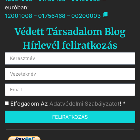
euróban:

12001008 – 01756468 – 00200003
Védett Társadalom Blog
Hírlevél feliratkozás
Elfogadom Az
Adatvédelmi Szabályzatot
! *
FELIRATKOZÁS