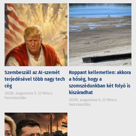
Szembeszáll az AI-szemét
Roppant kellemetlen: akkora
terjedésével több nagy tech
a hőség, hogy a
cég
szomszédunkban két folyó is
kiszáradhat
2026. augusztus 5.
Nincs
hozzászólás
2026. augusztus 5.
Nincs
hozzászólás