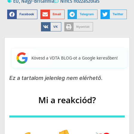
EU
,
Nagy-Britannia
Nincs hozzászólás
Facebook
Email
Telegram
Twitter
VK
Nyomtat
Kövesd a VDTA BLOG-ot a Google keresőben!
Ez a tartalom jelenleg nem elérhető.
Mi a reakciód?