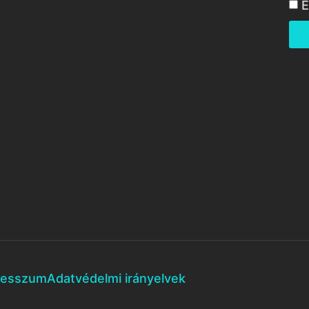
E
resszum
Adatvédelmi irányelvek