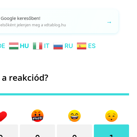
 Google keresőben!
→
gy elsőként jelenjen meg a vdtablog.hu
DE
HU
IT
RU
ES
 a reakciód?