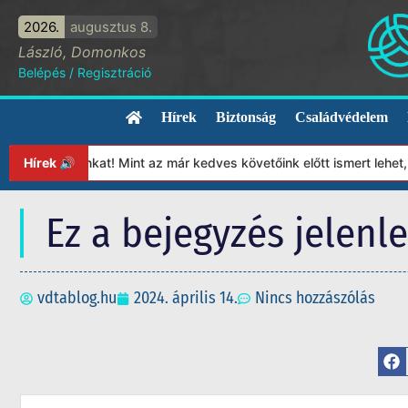
2026.
augusztus 8.
László, Domonkos
Belépés
/
Regisztráció
Hírek
Biztonság
Családvédelem
apítványunkat! Mint az már kedves követőink előtt ismert lehet, 
Hírek 🔊
Ez a bejegyzés jelenl
vdtablog.hu
2024. április 14.
Nincs hozzászólás