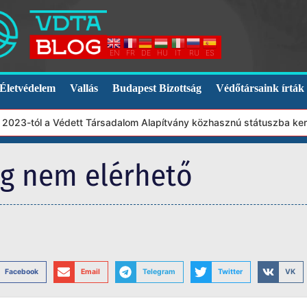
EN
FR
DE
HU
IT
RU
ES
Életvédelem
Vallás
Budapest Bizottság
Védőtársaink írták
2023-tól a Védett Társadalom Alapítvány közhasznú státuszba kerül
eg nem elérhető
Facebook
Email
Telegram
Twitter
VK