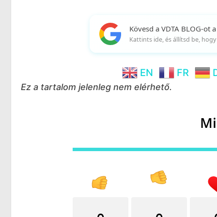
Kövesd a VDTA BLOG-ot a
Kattints ide, és állítsd be, ho
EN
FR
Ez a tartalom jelenleg nem elérhető.
Mi