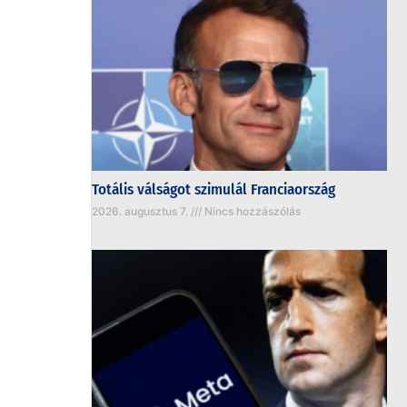
Totális válságot szimulál Franciaország
2026. augusztus 7.
Nincs hozzászólás