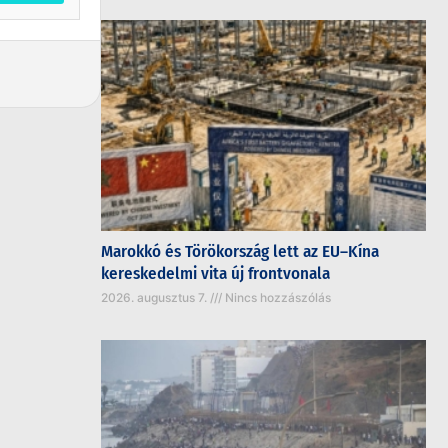
Marokkó és Törökország lett az EU–Kína
kereskedelmi vita új frontvonala
2026. augusztus 7.
Nincs hozzászólás