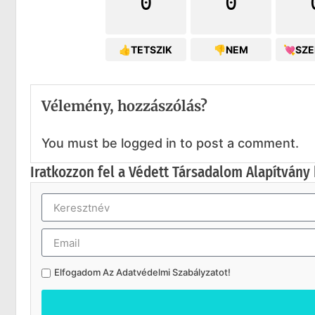
0
0
👍TETSZIK
👎NEM
💘SZ
Vélemény, hozzászólás?
You must be logged in to post a comment.
Iratkozzon fel a Védett Társadalom Alapítvány 
Elfogadom Az
Adatvédelmi Szabályzatot
!