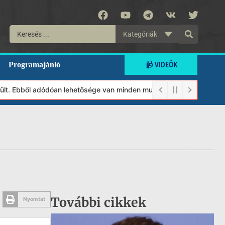
Kategóriák
📹 VIDEÓK
Programajánló
t. Ebből adódóan lehetősége van minden munkánkat segíteni kívánó
További cikkek
Nyomtat