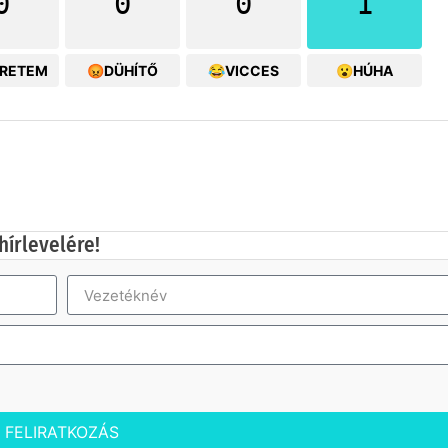
0
0
0
1
ERETEM
😡DÜHÍTŐ
😂VICCES
😮HÚHA
hírlevelére!
FELIRATKOZÁS