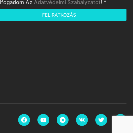
lfogadom Az
Adatvédelmi Szabályzatot
! *
FELIRATKOZÁS