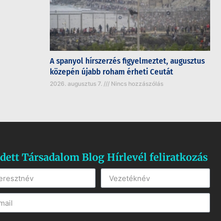
A spanyol hírszerzés figyelmeztet, augusztus
közepén újabb roham érheti Ceutát
2026. augusztus 7.
Nincs hozzászólás
dett Társadalom Blog Hírlevél feliratkozás