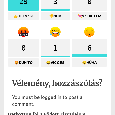
29
3
0
👍TETSZIK
👎NEM
💘SZERETEM
0
1
6
😡DÜHÍTŐ
😂VICCES
😮HÚHA
Vélemény, hozzászólás?
You must be logged in to post a
comment.
Iratkozzon fel a Védett Társadalom