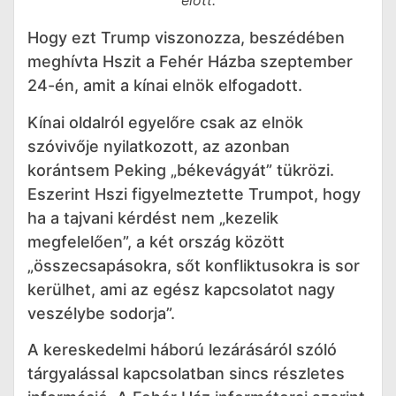
előtt.
Hogy ezt Trump viszonozza, beszédében
meghívta Hszit a Fehér Házba szeptember
24-én, amit a kínai elnök elfogadott.
Kínai oldalról egyelőre csak az elnök
szóvivője nyilatkozott, az azonban
korántsem Peking „békevágyát” tükrözi.
Eszerint Hszi figyelmeztette Trumpot, hogy
ha a tajvani kérdést nem „kezelik
megfelelően”, a két ország között
„összecsapásokra, sőt konfliktusokra is sor
kerülhet, ami az egész kapcsolatot nagy
veszélybe sodorja”.
A kereskedelmi háború lezárásáról szóló
tárgyalással kapcsolatban sincs részletes