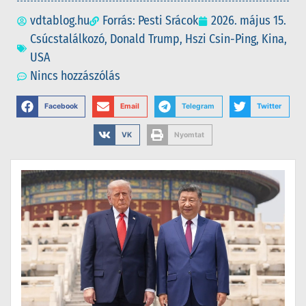
vdtablog.hu
Forrás: Pesti Srácok
2026. május 15.
Csúcstalálkozó
,
Donald Trump
,
Hszi Csin-Ping
,
Kina
,
USA
Nincs hozzászólás
Facebook
Email
Telegram
Twitter
VK
Nyomtat