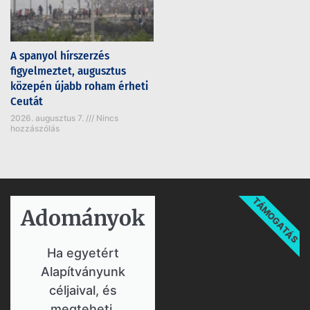
A spanyol hírszerzés
figyelmeztet, augusztus
közepén újabb roham érheti
Ceutát
2026. augusztus 7.
Nincs
hozzászólás
TÁMOGATÁS
Adományok​
Ha egyetért
Alapítványunk
céljaival, és
megteheti,