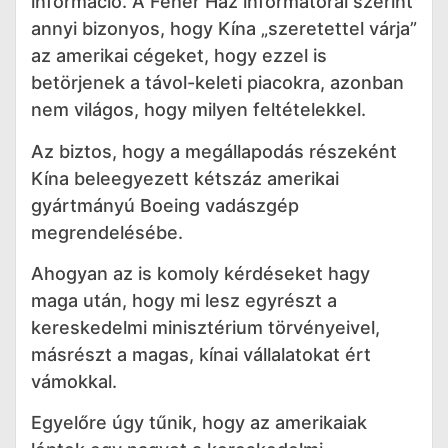
információ. A Fehér Ház informátorai szerint
annyi bizonyos, hogy Kína „szeretettel várja”
az amerikai cégeket, hogy ezzel is
betörjenek a távol-keleti piacokra, azonban
nem világos, hogy milyen feltételekkel.
Az biztos, hogy a megállapodás részeként
Kína beleegyezett kétszáz amerikai
gyártmányú Boeing vadászgép
megrendelésébe.
Ahogyan az is komoly kérdéseket hagy
maga után, hogy mi lesz egyrészt a
kereskedelmi minisztérium törvényeivel,
másrészt a magas, kínai vállalatokat ért
vámokkal.
Egyelőre úgy tűnik, hogy az amerikaiak