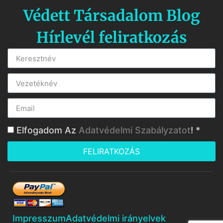
Védett Társadalom Blog
Hírlevél feliratkozás
Elfogadom Az
Adatvédelmi Szabályzatot
! *
FELIRATKOZÁS
Impresszum
Adatvédelmi irányelvek