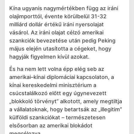
Kína ugyanis nagymértékben függ az iráni
olajimporttól, évente körülbelül 31-32
milliárd dollár értékű iráni nyersolajat
vásárol. Az iráni olajat célzó amerikai
szankciók bevezetése után pedig Peking
május elején utasította a cégeket, hogy
hagyják figyelmen kívül azokat.
És ha nem lett volna épp elég seb az
amerikai–kínai diplomáciai kapcsolaton, a
kínai kereskedelmi minisztérium a
csúcstalálkozó előtt egy úgynevezett
„blokkoló törvényt” alkotott, amely megtiltja
a vállalatoknak, hogy betartsák az „illegitim”
külföldi szankciókat – természetesen
elsősorban az amerikai blokádot
megcélozva.