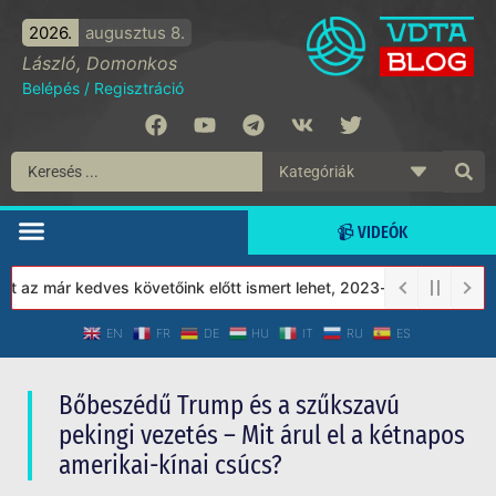
2026.
augusztus 8.
László, Domonkos
Belépés
/
Regisztráció
📹 VIDEÓK
 már kedves követőink előtt ismert lehet, 2023-tól a Védett Társa
EN
FR
DE
HU
IT
RU
ES
Bőbeszédű Trump és a szűkszavú
pekingi vezetés – Mit árul el a kétnapos
amerikai-kínai csúcs?