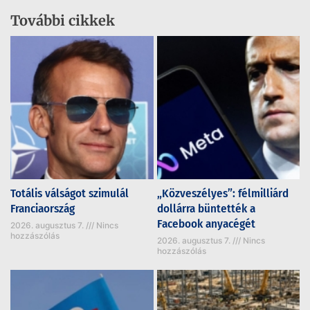
További cikkek
Totális válságot szimulál
„Közveszélyes”: félmilliárd
Franciaország
dollárra büntették a
Facebook anyacégét
2026. augusztus 7.
Nincs
hozzászólás
2026. augusztus 7.
Nincs
hozzászólás