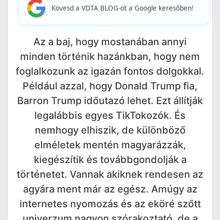
Kövesd a VDTA BLOG-ot a Google keresőben!
Az a baj, hogy mostanában annyi
minden történik hazánkban, hogy nem
foglalkozunk az igazán fontos dolgokkal.
Például azzal, hogy Donald Trump fia,
Barron Trump időutazó lehet. Ezt állítják
legalábbis egyes TikTokozók. És
nemhogy elhiszik, de különböző
elméletek mentén magyarázzák,
kiegészítik és továbbgondolják a
történetet. Vannak akiknek rendesen az
agyára ment már az egész. Amúgy az
internetes nyomozás és az eköré szőtt
univerzum nagyon szórakoztató, de a