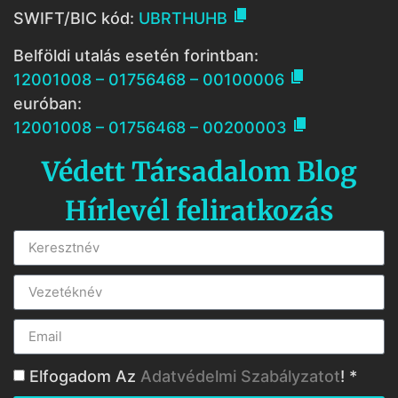

SWIFT/BIC kód:
UBRTHUHB
Belföldi utalás esetén forintban:

12001008 – 01756468 – 00100006
euróban:

12001008 – 01756468 – 00200003
Védett Társadalom Blog
Hírlevél feliratkozás
Elfogadom Az
Adatvédelmi Szabályzatot
! *