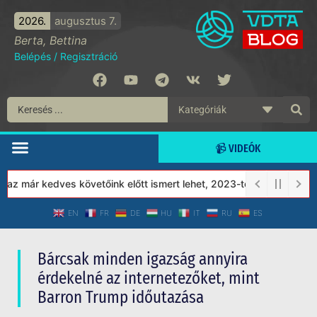
2026.
augusztus 7.
Berta, Bettina
Belépés
/
Regisztráció
📹 VIDEÓK
már kedves követőink előtt ismert lehet, 2023-tól a Védett Társad
EN
FR
DE
HU
IT
RU
ES
Bárcsak minden igazság annyira
érdekelné az internetezőket, mint
Barron Trump időutazása