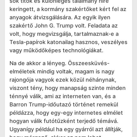
sok titok és különleges találmány híre
keringett, a kormány szakértőket kért fel az
anyagok átvizsgálására. Az egyik ilyen
szakértő John G. Trump volt. Feladata az
volt, hogy megvizsgálja, tartalmaznak-e a
Tesla-papírok katonailag hasznos, veszélyes
vagy működőképes technológiákat.
Na de akkor a lényeg. Összeesküvés-
elméletek mindig voltak, magam is nagy
rajongója vagyok ezek közül néhánynak,
viszont tény, hogy manapság szinte minden
ténnyé válik, ami az interneten van, és a
Barron Trump-időutazó történet remekül
példázza, hogy egy-egy internetes elmélet
hogyan válik futótűzként terjedő témává.
Ugyanígy például ha egy gyárról azt állítják,