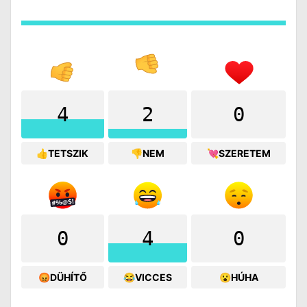
4
2
0
👍TETSZIK
👎NEM
💘SZERETEM
0
4
0
😡DÜHÍTŐ
😂VICCES
😮HÚHA