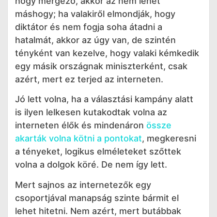
hogy mérgező, akkor az nem lehet
máshogy; ha valakiről elmondják, hogy
diktátor és nem fogja soha átadni a
hatalmát, akkor az úgy van, de szintén
tényként van kezelve, hogy valaki kémkedik
egy másik országnak miniszterként, csak
azért, mert ez terjed az interneten.
Jó lett volna, ha a választási kampány alatt
is ilyen lelkesen kutakodtak volna az
interneten élők és mindenáron
össze
akarták volna kötni a pontokat
, megkeresni
a tényeket, logikus elméleteket szőttek
volna a dolgok köré. De nem így lett.
Mert sajnos az internetezők egy
csoportjával manapság szinte bármit el
lehet hitetni. Nem azért, mert butábbak