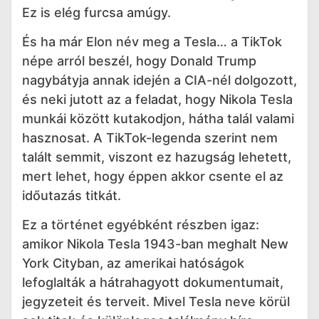
Ez is elég furcsa amúgy.
És ha már Elon név meg a Tesla… a TikTok
népe arról beszél, hogy Donald Trump
nagybátyja annak idején a CIA-nél dolgozott,
és neki jutott az a feladat, hogy Nikola Tesla
munkái között kutakodjon, hátha talál valami
hasznosat. A TikTok-legenda szerint nem
talált semmit, viszont ez hazugság lehetett,
mert lehet, hogy éppen akkor csente el az
időutazás titkát.
Ez a történet egyébként részben igaz:
amikor Nikola Tesla 1943-ban meghalt New
York Cityban, az amerikai hatóságok
lefoglalták a hátrahagyott dokumentumait,
jegyzeteit és terveit. Mivel Tesla neve körül