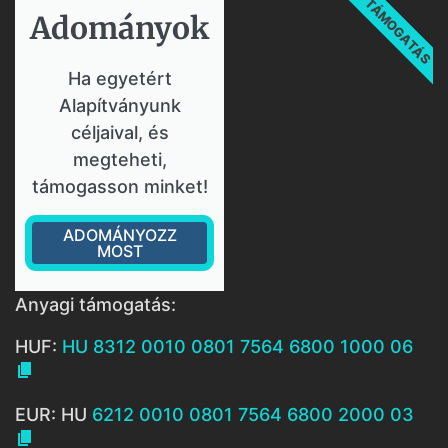
TÁMOGATÁS
Adományok​
Ha egyetért
Alapítványunk
céljaival, és
megteheti,
támogasson minket!
ADOMÁNYOZZ
MOST
Anyagi támogatás:
HUF:
HU 8312 0010 0801 7564 6800 1000 06

EUR: HU
6212 0010 0801 7564 6800 2000 03
