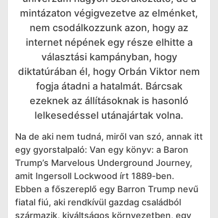
mintázaton végigvezetve az elménket,
nem csodálkozzunk azon, hogy az
internet népének egy része elhitte a
választási kampányban, hogy
diktatúrában él, hogy Orbán Viktor nem
fogja átadni a hatalmát. Bárcsak
ezeknek az állításoknak is hasonló
lelkesedéssel utánajártak volna.
Na de aki nem tudná, miről van szó, annak itt
egy gyorstalpaló: Van egy könyv: a Baron
Trump’s Marvelous Underground Journey,
amit Ingersoll Lockwood írt 1889-ben.
Ebben a főszereplő egy Barron Trump nevű
fiatal fiú, aki rendkívül gazdag családból
származik, kiváltságos környezetben, egy