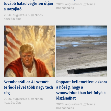
tovább halad végtelen útján
2026. augusztus 5.
Nincs
hozzászólás
a Hazajáró
2026. augusztus 5.
Nincs
hozzászólás
Szembeszáll az AI-szemét
Roppant kellemetlen: akkora
terjedésével több nagy tech
a hőség, hogy a
cég
szomszédunkban két folyó is
kiszáradhat
2026. augusztus 5.
Nincs
hozzászólás
2026. augusztus 5.
Nincs
hozzászólás