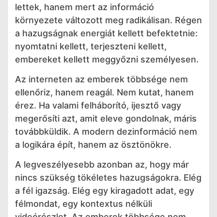
lettek, hanem mert az információ
környezete változott meg radikálisan. Régen
a hazugságnak energiát kellett befektetnie:
nyomtatni kellett, terjeszteni kellett,
embereket kellett meggyőzni személyesen.
Az interneten az emberek többsége nem
ellenőriz, hanem reagál. Nem kutat, hanem
érez. Ha valami felháborító, ijesztő vagy
megerősíti azt, amit eleve gondolnak, máris
továbbküldik. A modern dezinformáció nem
a logikára épít, hanem az ösztönökre.
A legveszélyesebb azonban az, hogy már
nincs szükség tökéletes hazugságokra. Elég
a fél igazság. Elég egy kiragadott adat, egy
félmondat, egy kontextus nélküli
videórészlet. Az emberek többsége nem