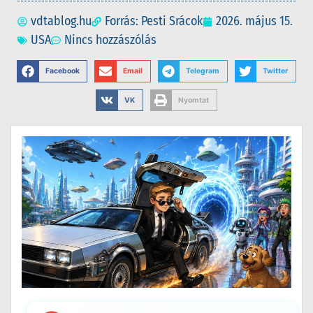
vdtablog.hu
Forrás: Pesti Srácok
2026. május 15.
USA
Nincs hozzászólás
Facebook
Email
Telegram
Twitter
VK
Nyomtat