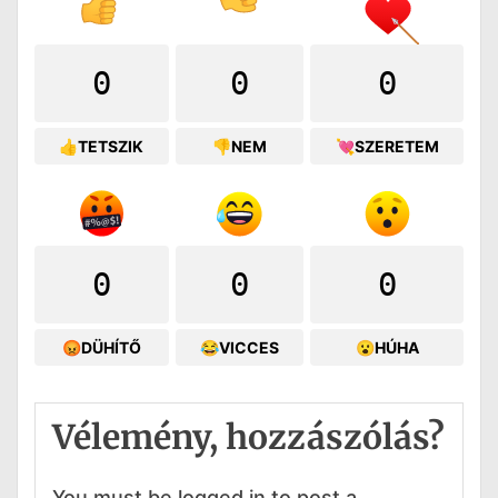
0
0
0
👍TETSZIK
👎NEM
💘SZERETEM
0
0
0
😡DÜHÍTŐ
😂VICCES
😮HÚHA
Vélemény, hozzászólás?
You must be logged in to post a