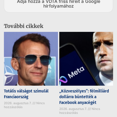
Adja hozzá a VDTA friss híreit a Google
hírfolyamához
További cikkek
Totális válságot szimulál
„Közveszélyes”: félmilliárd
Franciaország
dollárra büntették a
Facebook anyacégét
2026. augusztus 7.
Nincs
hozzászólás
2026. augusztus 7.
Nincs
hozzászólás