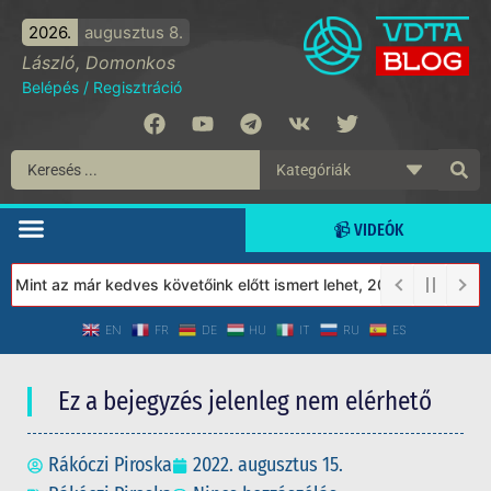
2026.
augusztus 8.
László, Domonkos
Belépés
/
Regisztráció
📹 VIDEÓK
int az már kedves követőink előtt ismert lehet, 2023-tól a Védet
EN
FR
DE
HU
IT
RU
ES
Ez a bejegyzés jelenleg nem elérhető
Rákóczi Piroska
2022. augusztus 15.