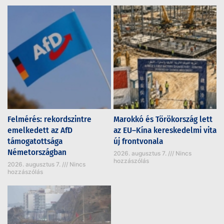
Felmérés: rekordszintre
Marokkó és Törökország lett
emelkedett az AfD
az EU–Kína kereskedelmi vita
támogatottsága
új frontvonala
Németországban
2026. augusztus 7.
Nincs
hozzászólás
2026. augusztus 7.
Nincs
hozzászólás