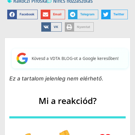
Rákóczi Piroska
Nincs hozzászólás
Facebook
Email
Telegram
Twitter
VK
Nyomtat
Kövesd a VDTA BLOG-ot a Google keresőben!
Ez a tartalom jelenleg nem elérhető.
Mi a reakciód?