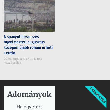
A spanyol hírszerzés
figyelmeztet, augusztus
közepén újabb roham érheti
Ceutát
2026. augusztus 7.
Nincs
hozzászólás
TÁMOGATÁS
Adományok​
Ha egyetért