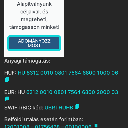
Alapítványunk
céljaival, és
megteheti,
támogasson minket!
ADOMÁNYOZZ
MOST
Anyagi támogatás:
HUF:
HU 8312 0010 0801 7564 6800 1000 06

EUR: HU
6212 0010 0801 7564 6800 2000 03


SWIFT/BIC kód:
UBRTHUHB
Belföldi utalás esetén forintban:

12001008 – 01756468 – 00100006