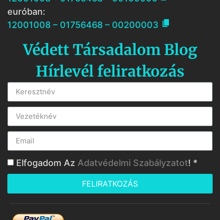
euróban:

12001008 – 01756468 – 00200003
Védett Társadalom Blog
Hírlevél feliratkozás
Elfogadom Az
Adatvédelmi Szabályzatot
! *
FELIRATKOZÁS