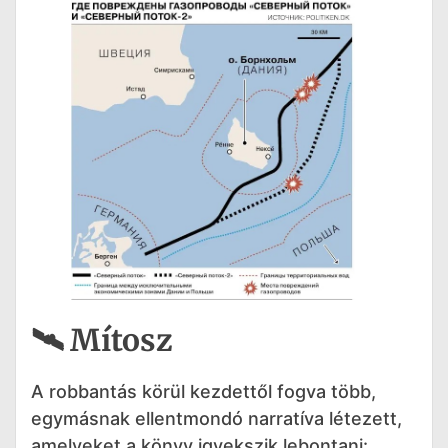
🛰️ Mítosz
A robbantás körül kezdettől fogva több,
egymásnak ellentmondó narratíva létezett,
amelyeket a könyv igyekszik lebontani: