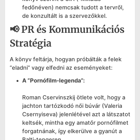
fedőnéven) nemcsak tudott a tervről,
de konzultált is a szervezőkkel.
📢 PR és Kommunikációs
Stratégia
A könyv feltárja, hogyan próbálták a felek
“eladni” vagy elfedni az eseményeket:
A “Pornófilm-legenda”:
Roman Cservinszkij ötlete volt, hogy a
jachton tartózkodó női búvár (Valeria
Csernyiseva) jelenlétével azt a látszatot
keltsék, mintha egy amatőr pornófilmet
forgatnának, így elkerülve a gyanút a
Balti-tengeren.