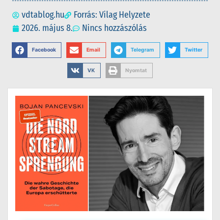
vdtablog.hu
Forrás: Vilag Helyzete
2026. május 8.
Nincs hozzászólás
Facebook
Email
Telegram
Twitter
VK
Nyomtat