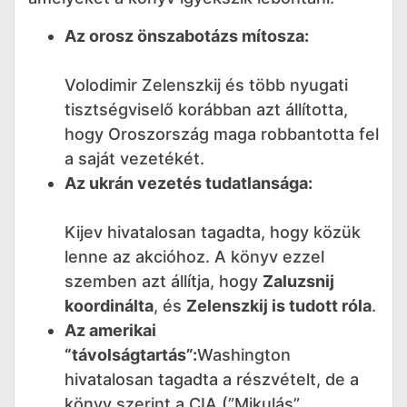
Az orosz önszabotázs mítosza:
Volodimir Zelenszkij és több nyugati
tisztségviselő korábban azt állította,
hogy Oroszország maga robbantotta fel
a saját vezetékét.
Az ukrán vezetés tudatlansága:
Kijev hivatalosan tagadta, hogy közük
lenne az akcióhoz. A könyv ezzel
szemben azt állítja, hogy
Zaluzsnij
koordinálta
, és
Zelenszkij is tudott róla
.
Az amerikai
“távolságtartás”:
Washington
hivatalosan tagadta a részvételt, de a
könyv szerint a CIA (”Mikulás”