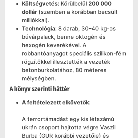
Költségvetés:
Körülbelül
200 000
dollár
(szemben a korábban becsült
milliókkal).
Technológia:
8 darab, 30–40 kg-os
búvárpalack, benne oktogén és
hexogén keverékével. A
robbantóanyagot speciális szilikon-fém
rögzítőkkel illesztették a vezeték
betonburkolatához, 80 méteres
mélységben.
A könyv szerinti háttér
A feltételezett elkövetők:
A terrortámadást egy kis létszámú
ukrán csoport hajtotta végre Vaszil
Burba (GUR korábbi vezetője) és