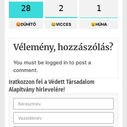
28
2
1
😡DÜHÍTŐ
😂VICCES
😮HÚHA
Vélemény, hozzászólás?
You must be logged in to post a
comment.
Iratkozzon fel a Védett Társadalom
Alapítvány hírlevelére!