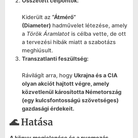
Összetett célpontok:
Kiderült az
“Átmérő”
(Diameter)
hadművelet létezése, amely
a
Török Áramlatot
is célba vette, de ott
a tervezési hibák miatt a szabotázs
meghiúsult.
Transzatlanti feszültség:
Rávilágít arra, hogy
Ukrajna és a CIA
olyan akciót hajtott végre, amely
közvetlenül károsította Németország
(egy kulcsfontosságú szövetséges)
gazdasági érdekeit.
🌊 Hatása
A könyv megjelenése és a nyomozás