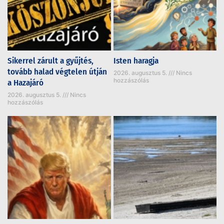
Sikerrel zárult a gyűjtés,
Isten haragja
tovább halad végtelen útján
2026. augusztus 5.
Nincs
hozzászólás
a Hazajáró
2026. augusztus 5.
Nincs
hozzászólás