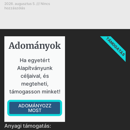
2026. augusztus 5.
Nincs
hozzászólás
TÁMOGATÁS
Adományok​
Ha egyetért
Alapítványunk
céljaival, és
megteheti,
támogasson minket!
ADOMÁNYOZZ
MOST
Anyagi támogatás: