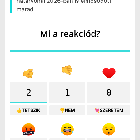
határvonal 2026-ban is elmosódott
marad
Mi a reakciód?
2
1
0
👍TETSZIK
👎NEM
💘SZERETEM