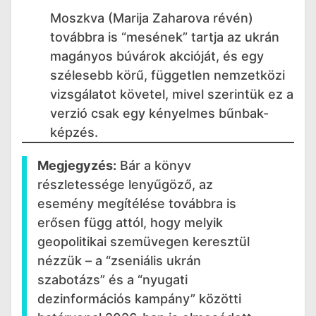
Moszkva (Marija Zaharova révén)
továbbra is “mesének” tartja az ukrán
magányos búvárok akcióját, és egy
szélesebb körű, független nemzetközi
vizsgálatot követel, mivel szerintük ez a
verzió csak egy kényelmes bűnbak-
képzés.
Megjegyzés:
Bár a könyv
részletessége lenyűgöző, az
esemény megítélése továbbra is
erősen függ attól, hogy melyik
geopolitikai szemüvegen keresztül
nézzük – a “zseniális ukrán
szabotázs” és a “nyugati
dezinformációs kampány” közötti