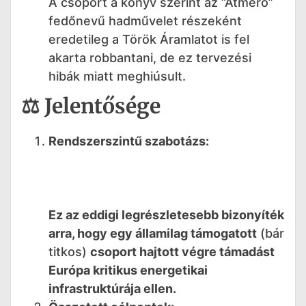
A csoport a könyv szerint az “Átmérő”
fedőnevű hadművelet részeként
eredetileg a Török Áramlatot is fel
akarta robbantani, de ez tervezési
hibák miatt meghiúsult.
⚖️ Jelentősége
Rendszerszintű szabotázs:
Ez az eddigi legrészletesebb bizonyíték
arra, hogy egy államilag támogatott
(bár
titkos)
csoport hajtott végre támadást
Európa kritikus energetikai
infrastruktúrája ellen.