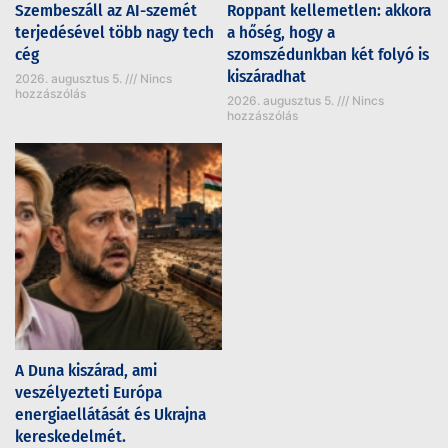
Szembeszáll az AI-szemét
Roppant kellemetlen: akkora
terjedésével több nagy tech
a hőség, hogy a
cég
szomszédunkban két folyó is
kiszáradhat
2026. augusztus 5.
Nincs
hozzászólás
2026. augusztus 5.
Nincs
hozzászólás
A Duna kiszárad, ami
veszélyezteti Európa
energiaellátását és Ukrajna
kereskedelmét.