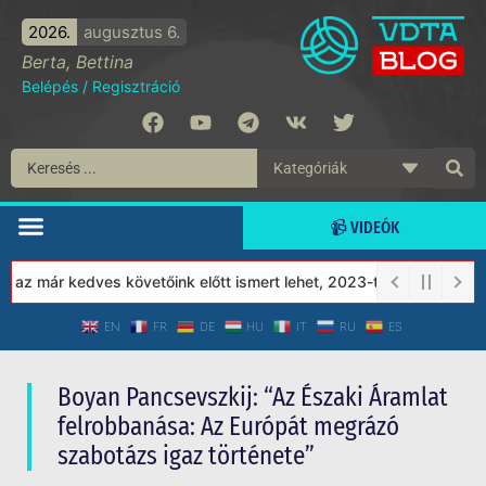
2026.
augusztus 6.
Berta, Bettina
Belépés
/
Regisztráció
📹 VIDEÓK
 már kedves követőink előtt ismert lehet, 2023-tól a Védett Társa
EN
FR
DE
HU
IT
RU
ES
Boyan Pancsevszkij: “Az Északi Áramlat
felrobbanása: Az Európát megrázó
szabotázs igaz története”