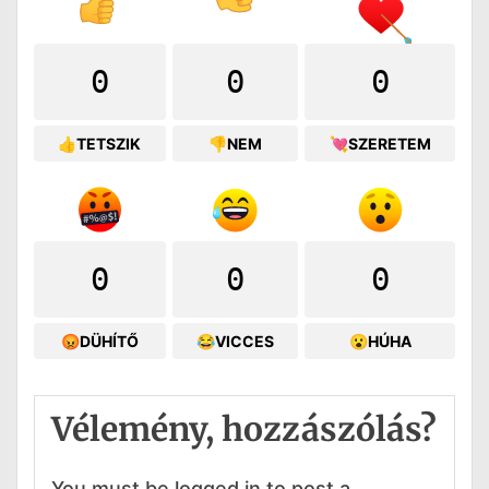
0
0
0
👍TETSZIK
👎NEM
💘SZERETEM
0
0
0
😡DÜHÍTŐ
😂VICCES
😮HÚHA
Vélemény, hozzászólás?
You must be logged in to post a