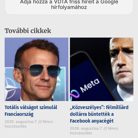
Adja hozzá a VDTA friss híreit a Google
hírfolyamához
További cikkek
Totális válságot szimulál
„Közveszélyes”: félmilliárd
Franciaország
dollárra büntették a
Facebook anyacégét
2026. augusztus 7.
Nincs
hozzászólás
2026. augusztus 7.
Nincs
hozzászólás