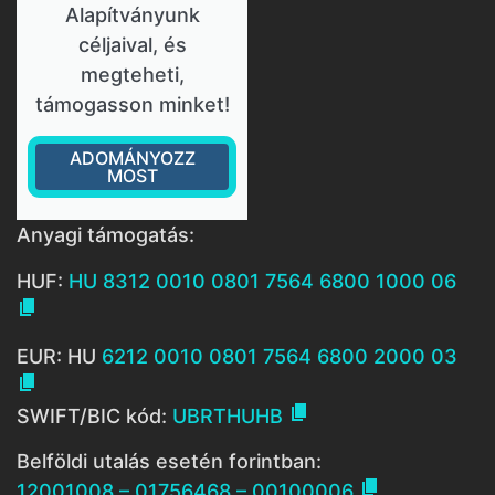
Alapítványunk
céljaival, és
megteheti,
támogasson minket!
ADOMÁNYOZZ
MOST
Anyagi támogatás:
HUF:
HU 8312 0010 0801 7564 6800 1000 06

EUR: HU
6212 0010 0801 7564 6800 2000 03


SWIFT/BIC kód:
UBRTHUHB
Belföldi utalás esetén forintban:

12001008 – 01756468 – 00100006