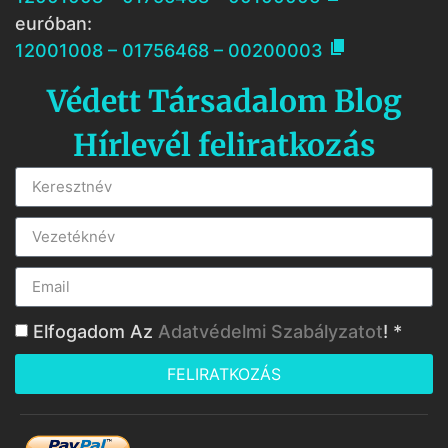
euróban:

12001008 – 01756468 – 00200003
Védett Társadalom Blog
Hírlevél feliratkozás
Elfogadom Az
Adatvédelmi Szabályzatot
! *
FELIRATKOZÁS