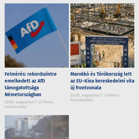
Felmérés: rekordszintre
Marokkó és Törökország lett
emelkedett az AfD
az EU–Kína kereskedelmi vita
támogatottsága
új frontvonala
Németországban
2026. augusztus 7.
Nincs
hozzászólás
2026. augusztus 7.
Nincs
hozzászólás