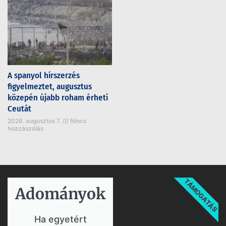
A spanyol hírszerzés
figyelmeztet, augusztus
közepén újabb roham érheti
Ceutát
2026. augusztus 7.
Nincs
hozzászólás
TÁMOGATÁS
Adományok​
Ha egyetért