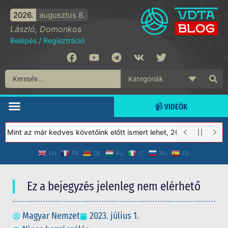
2026.
augusztus 8.
László, Domonkos
Belépés
/
Regisztráció
📹 VIDEÓK
int az már kedves követőink előtt ismert lehet, 2023-tól a Védet
EN
FR
DE
HU
IT
RU
ES
Ez a bejegyzés jelenleg nem elérhető
Magyar Nemzet
2023. július 1.