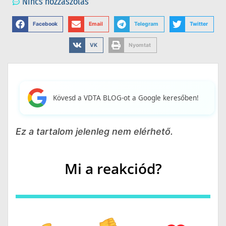
Nincs hozzászólás
Facebook
Email
Telegram
Twitter
VK
Nyomtat
Kövesd a VDTA BLOG-ot a Google keresőben!
Ez a tartalom jelenleg nem elérhető.
Mi a reakciód?