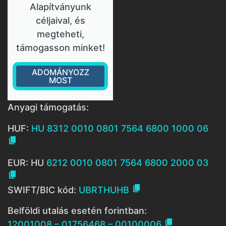
Alapítványunk
céljaival, és
megteheti,
támogasson minket!
ADOMÁNYOZZ
MOST
Anyagi támogatás:
HUF:
HU 8312 0010 0801 7564 6800 1000 06

EUR: HU
6212 0010 0801 7564 6800 2000 03


SWIFT/BIC kód:
UBRTHUHB
Belföldi utalás esetén forintban:

12001008 – 01756468 – 00100006