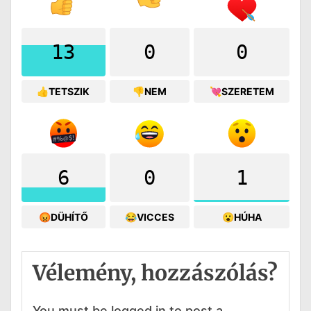
13
0
0
👍TETSZIK
👎NEM
💘SZERETEM
6
0
1
😡DÜHÍTŐ
😂VICCES
😮HÚHA
Vélemény, hozzászólás?
You must be logged in to post a