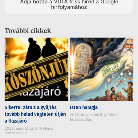
Adja hozzá a VDTA friss híreit a Google
hírfolyamához
További cikkek
Sikerrel zárult a gyűjtés,
Isten haragja
tovább halad végtelen útján
2026. augusztus 5.
Nincs
hozzászólás
a Hazajáró
2026. augusztus 5.
Nincs
hozzászólás