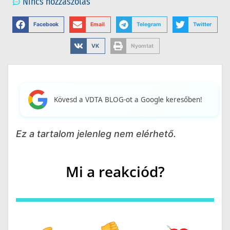
Nincs hozzászólás
Facebook
Email
Telegram
Twitter
VK
Nyomtat
Kövesd a VDTA BLOG-ot a Google keresőben!
Ez a tartalom jelenleg nem elérhető.
Mi a reakciód?