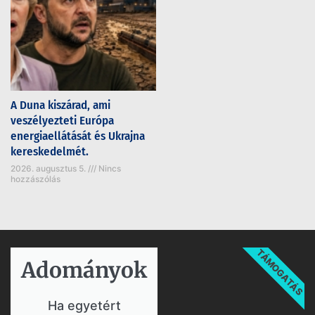
A Duna kiszárad, ami
veszélyezteti Európa
energiaellátását és Ukrajna
kereskedelmét.
2026. augusztus 5.
Nincs
hozzászólás
TÁMOGATÁS
Adományok​
Ha egyetért