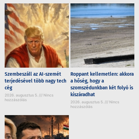
Szembeszáll az AI-szemét
Roppant kellemetlen: akkora
terjedésével több nagy tech
a hőség, hogy a
cég
szomszédunkban két folyó is
kiszáradhat
2026. augusztus 5.
Nincs
hozzászólás
2026. augusztus 5.
Nincs
hozzászólás