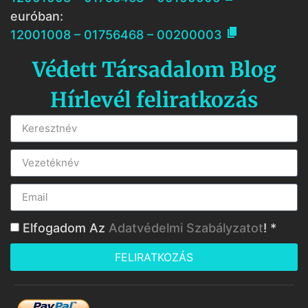
euróban:

12001008 – 01756468 – 00200003
Védett Társadalom Blog
Hírlevél feliratkozás
Elfogadom Az
Adatvédelmi Szabályzatot
! *
FELIRATKOZÁS