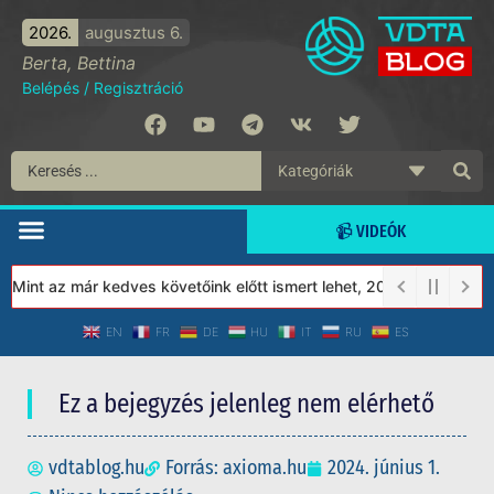
2026.
augusztus 6.
Berta, Bettina
Belépés
/
Regisztráció
📹 VIDEÓK
Mint az már kedves követőink előtt ismert lehet, 2023-tól a Védet
EN
FR
DE
HU
IT
RU
ES
Ez a bejegyzés jelenleg nem elérhető
vdtablog.hu
Forrás: axioma.hu
2024. június 1.