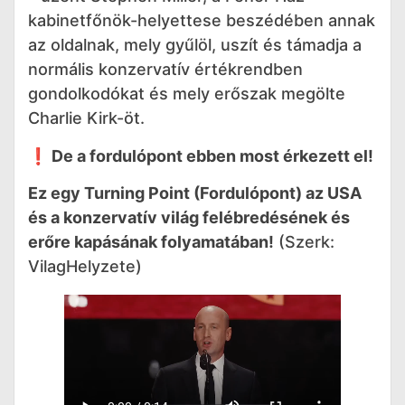
kabinetfőnök-helyettese beszédében annak
az oldalnak, mely gyűlöl, uszít és támadja a
normális konzervatív értékrendben
gondolkodókat és mely erőszak megölte
Charlie Kirk-öt.
❗️ De a fordulópont ebben most érkezett el!
Ez egy Turning Point (Fordulópont) az USA
és a konzervatív világ felébredésének és
erőre kapásának folyamatában!
(Szerk:
VilagHelyzete)