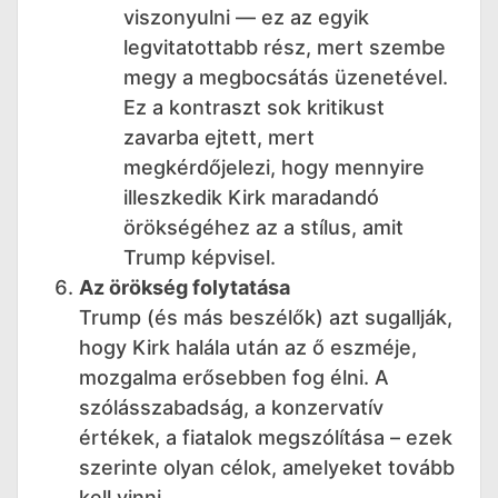
viszonyulni — ez az egyik
legvitatottabb rész, mert szembe
megy a megbocsátás üzenetével.
Ez a kontraszt sok kritikust
zavarba ejtett, mert
megkérdőjelezi, hogy mennyire
illeszkedik Kirk maradandó
örökségéhez az a stílus, amit
Trump képvisel.
Az örökség folytatása
Trump (és más beszélők) azt sugallják,
hogy Kirk halála után az ő eszméje,
mozgalma erősebben fog élni. A
szólásszabadság, a konzervatív
értékek, a fiatalok megszólítása – ezek
szerinte olyan célok, amelyeket tovább
kell vinni.