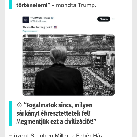
történelem!”
– mondta Trump.
💠
“Fogalmatok sincs, milyen
sárkányt ébresztettetek fel!
Megmentjük ezt a civilizációt!”
– üzent Stephen Miller, a Fehér Ház