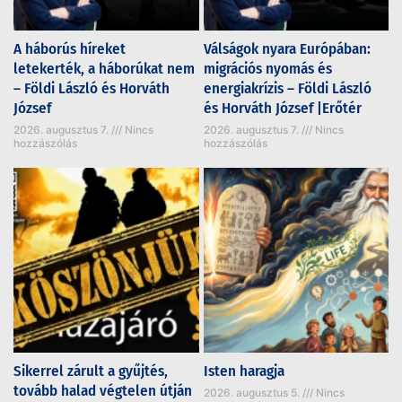
A háborús híreket
Válságok nyara Európában:
letekerték, a háborúkat nem
migrációs nyomás és
– Földi László és Horváth
energiakrízis – Földi László
József
és Horváth József |Erőtér
2026. augusztus 7.
Nincs
2026. augusztus 7.
Nincs
hozzászólás
hozzászólás
Sikerrel zárult a gyűjtés,
Isten haragja
tovább halad végtelen útján
2026. augusztus 5.
Nincs