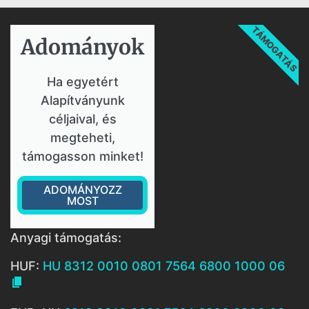
TÁMOGATÁS
Adományok​
Ha egyetért
Alapítványunk
céljaival, és
megteheti,
támogasson minket!
ADOMÁNYOZZ
MOST
Anyagi támogatás:
HUF:
HU 8312 0010 0801 7564 6800 1000 06
