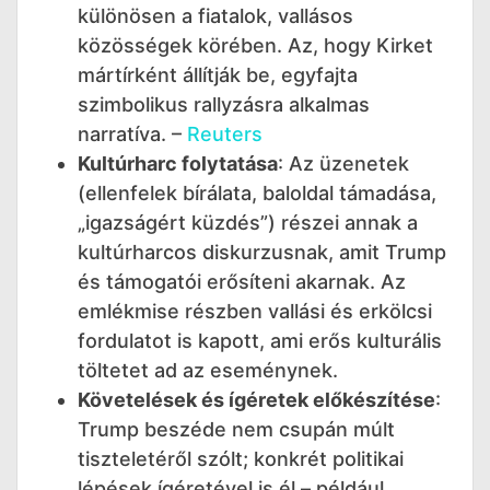
különösen a fiatalok, vallásos
közösségek körében. Az, hogy Kirket
mártírként állítják be, egyfajta
szimbolikus rallyzásra alkalmas
narratíva. –
Reuters
Kultúrharc folytatása
: Az üzenetek
(ellenfelek bírálata, baloldal támadása,
„igazságért küzdés”) részei annak a
kultúrharcos diskurzusnak, amit Trump
és támogatói erősíteni akarnak. Az
emlékmise részben vallási és erkölcsi
fordulatot is kapott, ami erős kulturális
töltetet ad az eseménynek.
Követelések és ígéretek előkészítése
:
Trump beszéde nem csupán múlt
tiszteletéről szólt; konkrét politikai
lépések ígéretével is él – például