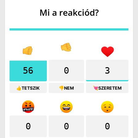
Mi a reakciód?
56
0
3
👍TETSZIK
👎NEM
💘SZERETEM
0
0
0