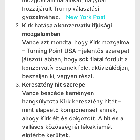
mozgósítani fiatalokat, nagyban
hozzájárult Trump választási
győzelméhez.
– New York Post
Kirk hatása a konzervatív ifjúsági
mozgalomban
Vance azt mondta, hogy Kirk mozgalma
– Turning Point USA – jelentős szerepet
játszott abban, hogy sok fiatal fordult a
konzervatív eszmék felé, aktivizálódjon,
beszéljen ki, vegyen részt.
Keresztény hit szerepe
Vance beszéde keményen
hangsúlyozta Kirk keresztény hitét –
mint alapvető komponensét annak,
ahogy Kirk élt és dolgozott. A hit és a
vallásos közösségi értékek ismét
előtérbe kerültek.