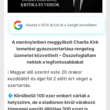
Kövesd a VDTA BLOG-ot a Google keresőben!
A merényletben meggyilkolt Charlie Kirk
temetési gyászszertartása rengeteg
üzenetet közvetített – Összefoglaltam
nektek a legfontosabbakat
ℹ️ Magyar idő szerint este 20 órakor
kezdődött és éjjel fél 2 előtt ért véget a
szertartás.
💠 Körülbelül 100 ezer embert vártak a
helyszínre, de a stadionon kívül várakozó
tömeggel együtt állítólag 300 ezret is