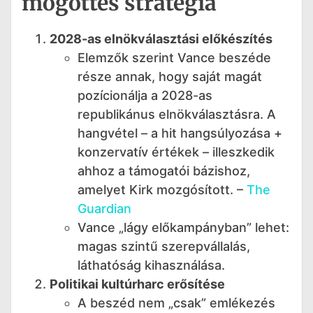
mögöttes stratégia
2028-as elnökválasztási előkészítés
Elemzők szerint Vance beszéde
része annak, hogy saját magát
pozícionálja a 2028-as
republikánus elnökválasztásra. A
hangvétel – a hit hangsúlyozása +
konzervatív értékek – illeszkedik
ahhoz a támogatói bázishoz,
amelyet Kirk mozgósított. –
The
Guardian
Vance „lágy előkampányban” lehet:
magas szintű szerepvállalás,
láthatóság kihasználása.
Politikai kultúrharc erősítése
A beszéd nem „csak” emlékezés