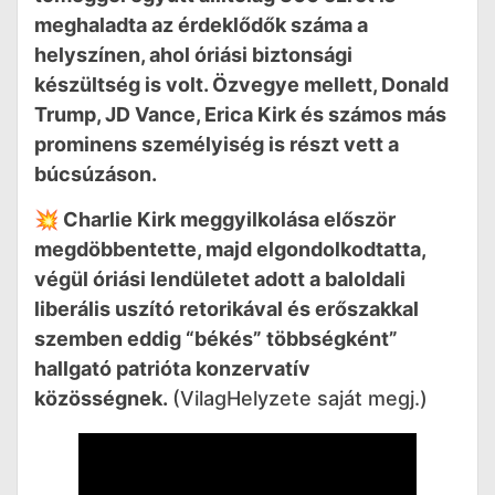
meghaladta az érdeklődők száma a
helyszínen, ahol óriási biztonsági
készültség is volt. Özvegye mellett, Donald
Trump, JD Vance, Erica Kirk és számos más
prominens személyiség is részt vett a
búcsúzáson.
💥 Charlie Kirk meggyilkolása először
megdöbbentette, majd elgondolkodtatta,
végül óriási lendületet adott a baloldali
liberális uszító retorikával és erőszakkal
szemben eddig “békés” többségként”
hallgató patrióta konzervatív
közösségnek.
(VilagHelyzete saját megj.)