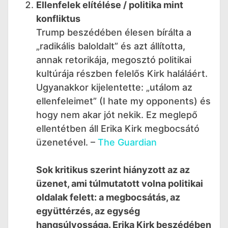
Ellenfelek elítélése / politika mint
konfliktus
Trump beszédében élesen bírálta a
„radikális baloldalt” és azt állította,
annak retorikája, megosztó politikai
kultúrája részben felelős Kirk haláláért.
Ugyanakkor kijelentette: „utálom az
ellenfeleimet” (I hate my opponents) és
hogy nem akar jót nekik. Ez meglepő
ellentétben áll Erika Kirk megbocsátó
üzenetével. –
The Guardian
Sok kritikus szerint hiányzott az az
üzenet, ami túlmutatott volna politikai
oldalak felett: a megbocsátás, az
együttérzés, az egység
hangsúlyossága. Erika Kirk beszédében