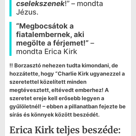
cselekszenek
!” – mondta
Jézus.
“Megbocsátok a
fiatalembernek, aki
megölte a férjemet!”
–
mondta Erica Kirk
‼️ Borzasztó nehezen tudta kimondani, de
hozzátette, hogy “Charlie Kirk ugyanezzel a
szeretettel közelített minden
megtévesztett, eltévedt emberhez! A
szeretet ereje kell erősebb legyen a
gyűlöletnél! – ebben a pillanatban fejezte be
sírás és könnyek között beszédét.
Erica Kirk teljes beszéde: