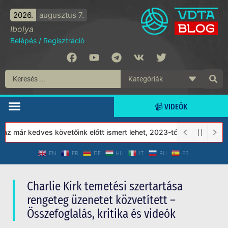
2026.
augusztus 7.
Ibolya
Belépés
/
Regisztráció
📹 VIDEÓK
már kedves követőink előtt ismert lehet, 2023-tól a Védett Társa
EN
FR
DE
HU
IT
RU
ES
Charlie Kirk temetési szertartása
rengeteg üzenetet közvetített –
Összefoglalás, kritika és videók