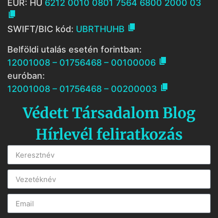
EUR: HU
6212 0010 0801 7564 6800 2000 03


SWIFT/BIC kód:
UBRTHUHB
Belföldi utalás esetén forintban:

12001008 – 01756468 – 00100006
euróban:

12001008 – 01756468 – 00200003
Védett Társadalom Blog
Hírlevél feliratkozás