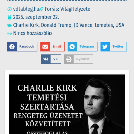
vdtablog.hu
Forrás: VilágHelyzete
2025. szeptember 22.
Charlie Kirk
,
Donald Trump
,
JD Vance
,
temetés
,
USA
Nincs hozzászólás
Facebook
Email
Telegram
Twitter
VK
Nyomtat