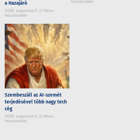
hozzászólás
a Hazajáró
2026. augusztus 5.
Nincs
hozzászólás
Szembeszáll az AI-szemét
terjedésével több nagy tech
cég
2026. augusztus 5.
Nincs
hozzászólás