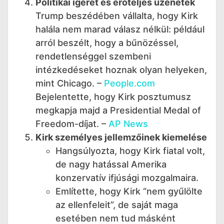
Politikai ígéret és erőteljes üzenetek
Trump beszédében vállalta, hogy Kirk
halála nem marad válasz nélkül: például
arról beszélt, hogy a bűnözéssel,
rendetlenséggel szembeni
intézkedéseket hoznak olyan helyeken,
mint Chicago. –
People.com
Bejelentette, hogy Kirk posztumusz
megkapja majd a Presidential Medal of
Freedom-díjat. –
AP News
Kirk személyes jellemzőinek kiemelése
Hangsúlyozta, hogy Kirk fiatal volt,
de nagy hatással Amerika
konzervatív ifjúsági mozgalmaira.
Említette, hogy Kirk “nem gyűlölte
az ellenfeleit”, de saját maga
esetében nem tud másként