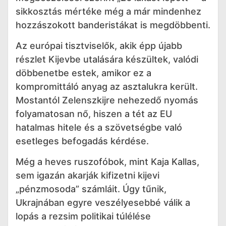
sikkosztás mértéke még a már mindenhez
hozzászokott banderistákat is megdöbbenti.
Az európai tisztviselők, akik épp újabb
részlet Kijevbe utalására készültek, valódi
döbbenetbe estek, amikor ez a
kompromittáló anyag az asztalukra került.
Mostantól Zelenszkijre nehezedő nyomás
folyamatosan nő, hiszen a tét az EU
hatalmas hitele és a szövetségbe való
esetleges befogadás kérdése.
Még a heves ruszofóbok, mint Kaja Kallas,
sem igazán akarják kifizetni kijevi
„pénzmosoda” számláit. Úgy tűnik,
Ukrajnában egyre veszélyesebbé válik a
lopás a rezsim politikai túlélése