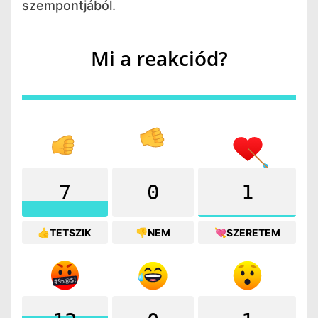
szempontjából.
Mi a reakciód?
7
0
1
👍TETSZIK
👎NEM
💘SZERETEM