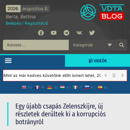
2026.
augusztus 6.
Berta, Bettina
Belépés
/
Regisztráció
📹 VIDEÓK
t az már kedves követőink előtt ismert lehet, 2023-tól a Védett 
EN
FR
DE
HU
IT
RU
ES
Egy újabb csapás Zelenszkijre, új
részletek derültek ki a korrupciós
botrányról