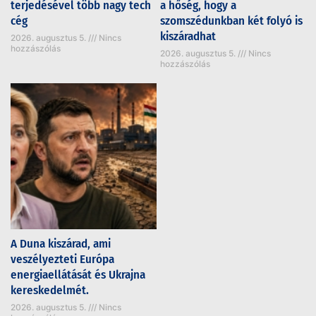
terjedésével több nagy tech
a hőség, hogy a
cég
szomszédunkban két folyó is
kiszáradhat
2026. augusztus 5.
Nincs
hozzászólás
2026. augusztus 5.
Nincs
hozzászólás
A Duna kiszárad, ami
veszélyezteti Európa
energiaellátását és Ukrajna
kereskedelmét.
2026. augusztus 5.
Nincs