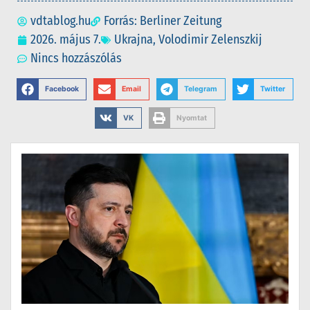
vdtablog.hu
Forrás: Berliner Zeitung
2026. május 7.
Ukrajna
,
Volodimir Zelenszkij
Nincs hozzászólás
Facebook
Email
Telegram
Twitter
VK
Nyomtat