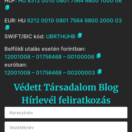
HUF:
HU 8312 0010 0801 7564 6800 1000 06

EUR: HU
6212 0010 0801 7564 6800 2000 03


SWIFT/BIC kód:
UBRTHUHB
Belföldi utalás esetén forintban:

12001008 – 01756468 – 00100006
euróban:

12001008 – 01756468 – 00200003
Védett Társadalom Blog
Hírlevél feliratkozás