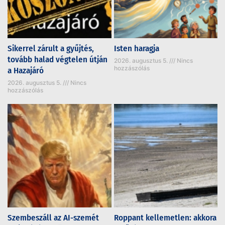
Sikerrel zárult a gyűjtés,
Isten haragja
tovább halad végtelen útján
2026. augusztus 5.
Nincs
hozzászólás
a Hazajáró
2026. augusztus 5.
Nincs
hozzászólás
Szembeszáll az AI-szemét
Roppant kellemetlen: akkora