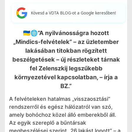
Kövesd a VDTA BLOG-ot a Google keresőben!
🇺🇦🌐”A nyilvánosságra hozott
„Mindics-felvételek” – az üzletember
lakásában titokban rögzített
beszélgetések – új részleteket tárnak
fel Zelenszkij legszűkebb
környezetével kapcsolatban, – írja a
BZ.”
A felvételeken hatalmas „visszaosztási”
rendszerről és egész hálózatról van szó,
amely bohóchoz közel álló emberekből áll.
Az egyik szereplő a bűntársak
megbeszélései szerint „26 lakást lopott” – a