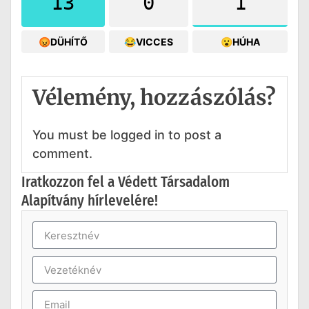
13
0
1
😡DÜHÍTŐ
😂VICCES
😮HÚHA
Vélemény, hozzászólás?
You must be logged in to post a
comment.
Iratkozzon fel a Védett Társadalom
Alapítvány hírlevelére!