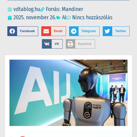
vdtablog.hu
Forrás: Mandiner
2025. november 26.
AI
Nincs hozzászólás
Facebook
Email
Telegram
Twitter
VK
Nyomtat