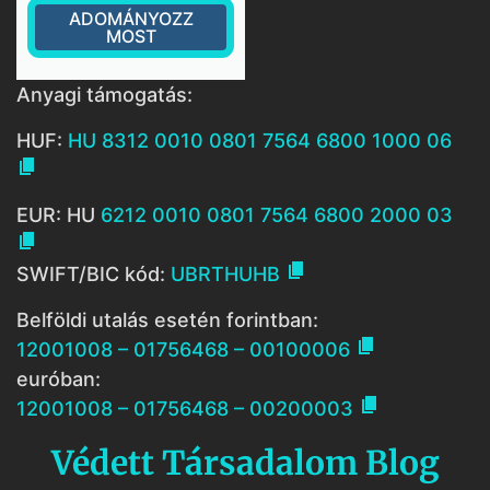
ADOMÁNYOZZ
MOST
Anyagi támogatás:
HUF:
HU 8312 0010 0801 7564 6800 1000 06

EUR: HU
6212 0010 0801 7564 6800 2000 03


SWIFT/BIC kód:
UBRTHUHB
Belföldi utalás esetén forintban:

12001008 – 01756468 – 00100006
euróban:

12001008 – 01756468 – 00200003
Védett Társadalom Blog