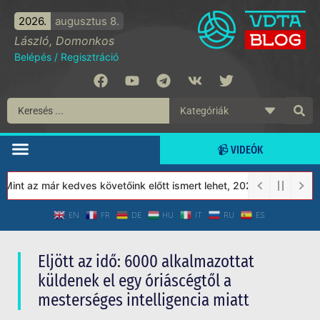
2026.
augusztus 8.
László, Domonkos
Belépés
/
Regisztráció
📹 VIDEÓK
t az már kedves követőink előtt ismert lehet, 2023-tól a Védett 
EN
FR
DE
HU
IT
RU
ES
Eljött az idő: 6000 alkalmazottat
küldenek el egy óriáscégtől a
mesterséges intelligencia miatt