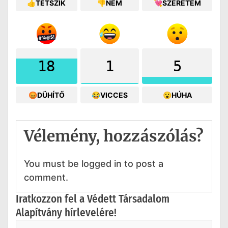
👍TETSZIK
👎NEM
💘SZERETEM
18
1
5
😡DÜHÍTŐ
😂VICCES
😮HÚHA
Vélemény, hozzászólás?
You must be logged in to post a
comment.
Iratkozzon fel a Védett Társadalom
Alapítvány hírlevelére!