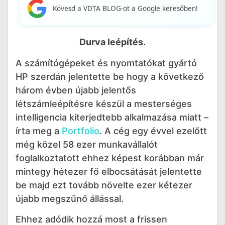
Kövesd a VDTA BLOG-ot a Google keresőben!
Durva leépítés.
A számítógépeket és nyomtatókat gyártó
HP szerdán jelentette be hogy a következő
három évben újabb jelentős
létszámleépítésre készül a mesterséges
intelligencia kiterjedtebb alkalmazása miatt –
írta meg a
Portfolio
. A cég egy évvel ezelőtt
még közel 58 ezer munkavállalót
foglalkoztatott ehhez képest korábban már
mintegy hétezer fő elbocsátását jelentette
be majd ezt tovább növelte ezer kétezer
újabb megszűnő állással.
Ehhez adódik hozzá most a frissen