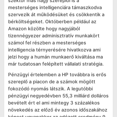
szektor más nagy szereplői is a
mesterséges intelligenciára támaszkodva
szervezik át működésüket és csökkentik a
bérköltségeket. Októberben például az
Amazon közölte hogy nagyjából
tizennégyezer adminisztratív munkakört
számol fel részben a mesterséges
intelligencia térnyerésére hivatkozva ami
jelzi hogy a humán munkaerő kiváltása ma
már tudatosan felépített vállalati stratégia.
Pénzügyi értelemben a HP továbbra is erős
szereplő a piacon de a számok mögött
fokozódó nyomás látszik. A legutóbbi
pénzügyi negyedévben 55,3 milliárd dolláros
bevételt ért el ami mintegy 3 százalékos
növekedés az előző év azonos időszakához
képest ugyanakkor az adózott eredmény 9