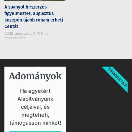
A spanyol hírszerzés
figyelmeztet, augusztus
közepén újabb roham érheti
Ceutát
2026. augusztus 7.
Nincs
hozzászólás
TÁMOGATÁS
Adományok​
Ha egyetért
Alapítványunk
céljaival, és
megteheti,
támogasson minket!