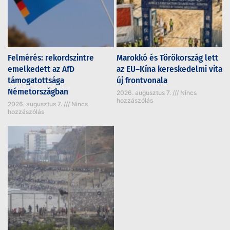
Felmérés: rekordszintre
Marokkó és Törökország lett
emelkedett az AfD
az EU–Kína kereskedelmi vita
támogatottsága
új frontvonala
Németországban
2026. augusztus 7.
Nincs
hozzászólás
2026. augusztus 7.
Nincs
hozzászólás