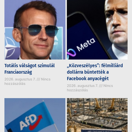
Totális válságot szimulál
„Közveszélyes”: félmilliárd
Franciaország
dollárra büntették a
Facebook anyacégét
2026. augusztus 7.
Nincs
hozzászólás
2026. augusztus 7.
Nincs
hozzászólás