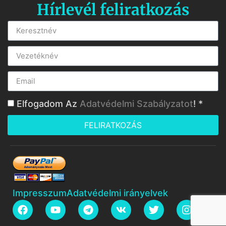
Hírlevél feliratkozás
Elfogadom Az
Adatvédelmi Szabályzatot
! *
FELIRATKOZÁS
Impresszum
Adatvédelmi irányelvek