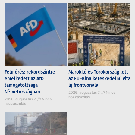
Felmérés: rekordszintre
Marokkó és Törökország lett
emelkedett az AfD
az EU–Kína kereskedelmi vita
támogatottsága
új frontvonala
Németországban
2026. augusztus 7.
Nincs
hozzászólás
2026. augusztus 7.
Nincs
hozzászólás