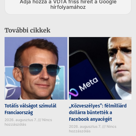
Adja hozzá a VDTA friss híreit a Google
hírfolyamához
További cikkek
Totális válságot szimulál
„Közveszélyes”: félmilliárd
Franciaország
dollárra büntették a
Facebook anyacégét
2026. augusztus 7.
Nincs
hozzászólás
2026. augusztus 7.
Nincs
hozzászólás