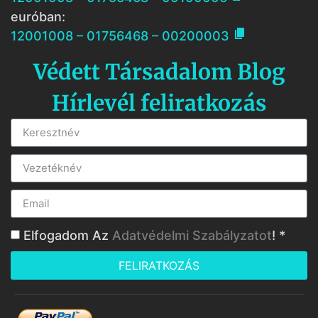
euróban:

12001008 – 01756468 – 00200003
Védett Társadalom Blog
Hírlevél feliratkozás
Elfogadom Az
Adatvédelmi Szabályzatot
! *
FELIRATKOZÁS