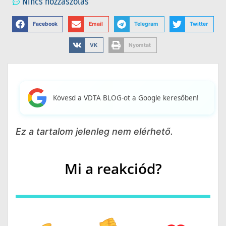
Nincs hozzászólás
Facebook
Email
Telegram
Twitter
VK
Nyomtat
Kövesd a VDTA BLOG-ot a Google keresőben!
Ez a tartalom jelenleg nem elérhető.
Mi a reakciód?