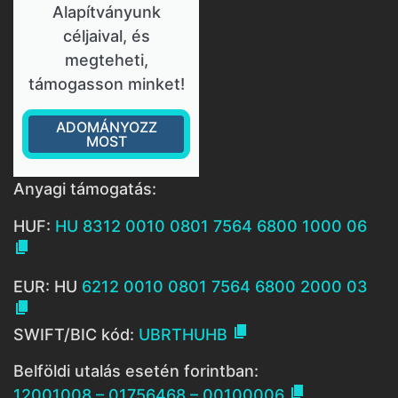
Alapítványunk
céljaival, és
megteheti,
támogasson minket!
ADOMÁNYOZZ
MOST
Anyagi támogatás:
HUF:
HU 8312 0010 0801 7564 6800 1000 06

EUR: HU
6212 0010 0801 7564 6800 2000 03


SWIFT/BIC kód:
UBRTHUHB
Belföldi utalás esetén forintban:

12001008 – 01756468 – 00100006