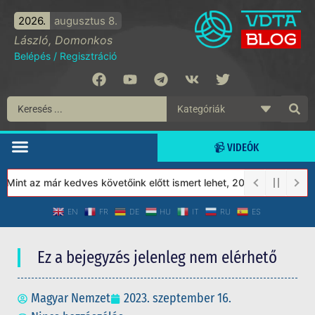
2026.
augusztus 8.
László, Domonkos
Belépés
/
Regisztráció
📹 VIDEÓK
int az már kedves követőink előtt ismert lehet, 2023-tól a Védet
EN
FR
DE
HU
IT
RU
ES
Ez a bejegyzés jelenleg nem elérhető
Magyar Nemzet
2023. szeptember 16.