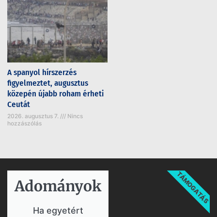
A spanyol hírszerzés
figyelmeztet, augusztus
közepén újabb roham érheti
Ceutát
2026. augusztus 7.
Nincs
hozzászólás
TÁMOGATÁS
Adományok​
Ha egyetért