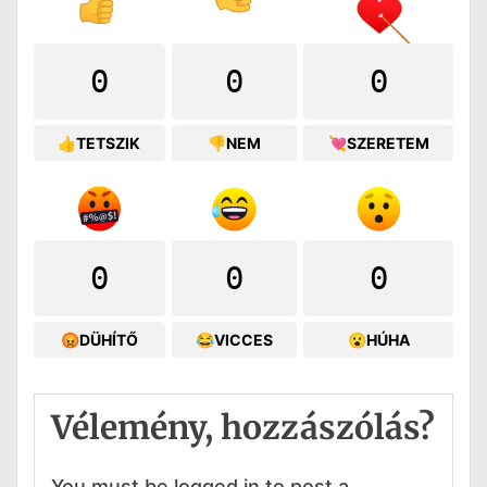
0
0
0
👍TETSZIK
👎NEM
💘SZERETEM
0
0
0
😡DÜHÍTŐ
😂VICCES
😮HÚHA
Vélemény, hozzászólás?
You must be logged in to post a